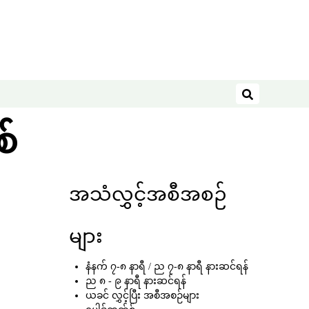
ရှာဖွေရန်
စ်
အသံလွှင့်အစီအစဉ်
များ
နံနက် ၇-၈ နာရီ / ည ၇-၈ နာရီ နားဆင်ရန်
ည ၈ - ၉ နာရီ နားဆင်ရန်
ယခင် လွှင့်ပြီး အစီအစဉ်များ