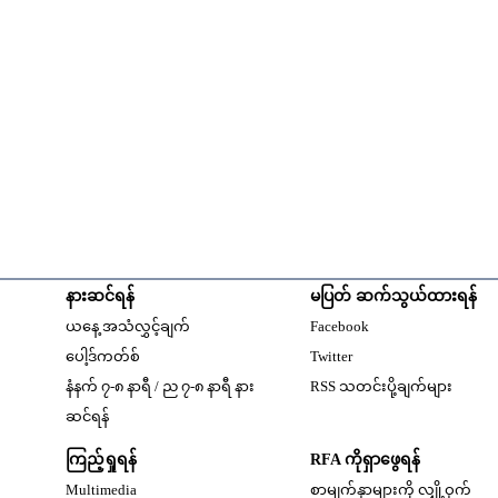
နားဆင်ရန်
မပြတ် ဆက်သွယ်ထားရန်
Opens in new windo
ယနေ့ အသံလွှင့်ချက်
Facebook
Opens in new window
ပေါ့ဒ်ကတ်စ်
Twitter
နံနက် ၇-၈ နာရီ / ည ၇-၈ နာရီ နား
RSS သတင်းပို့ချက်များ
Opens in new window
ဆင်ရန်
ကြည့်ရှုရန်
RFA ကိုရှာဖွေရန်
Multimedia
စာမျက်နှာများကို လျှို့ဝှက်