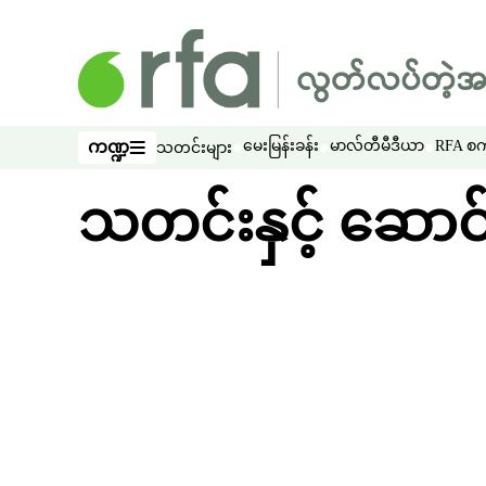
ပင်မအကြောင်းအရာသို့ ကျော်ရန်
ကဏ္ဍ
မေးမြန်းခန်း
မာလ်တီမီဒီယာ
RFA စကာ
သတင်းများ
ကဏ္ဍ
သတင်းနှင့် ဆောင်း