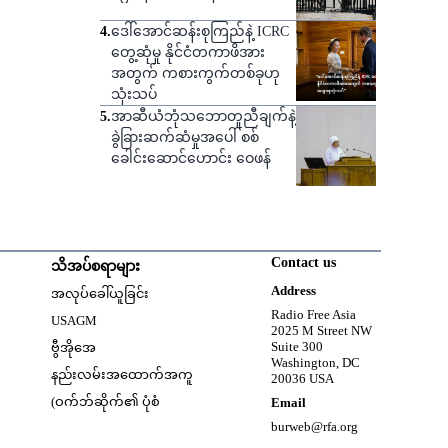
4
.
ဒေါ်အောင်ဆန်းစုကြည်နဲ့ ICRC
တွေ့ဆုံမှု နိုင်ငံတကာဖိအား
အတွက် ကစားကွက်တစ်ခုဟု
သုံးသပ်
5
.
အာဆီယံဘုံသဘောတူညီချက်နဲ့
ခွဲခြားဆက်ဆံမှုအပေါ် စစ်
ခေါင်းဆောင်ဟောင်း ဝေဖန်
Contact us
သိအပ်စရာများ
w
Opens in new window
Address
အလုပ်ခေါ်ယူခြင်း
Opens in new window
Radio Free Asia
USAGM
2025 M Street NW
Opens in new window
Suite 300
ဗွီအိုအေ
Washington, DC
နည်းလမ်းအထောက်အကူ
20036 USA
(ဝက်ဘ်ဆိုက်၏ ပုံစံ
Email
burweb@rfa.org