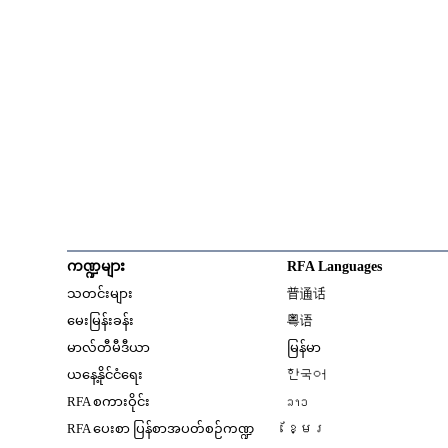
ကဏ္ဍများ
RFA Languages
Opens in new window
သတင်းများ
普通话
Opens in new window
မေးမြန်းခန်း
粤语
Opens in new window
မာလ်တီမီဒီယာ
မြန်မာ
Opens in new window
ယနေ့နိုင်ငံရေး
한국어
Opens in new window
RFA စကားဝိုင်း
ລາວ
Opens in new window
RFA ပေးစာ ပြန်စာအပတ်စဉ်ကဏ္ဍ
ខ្មែរ