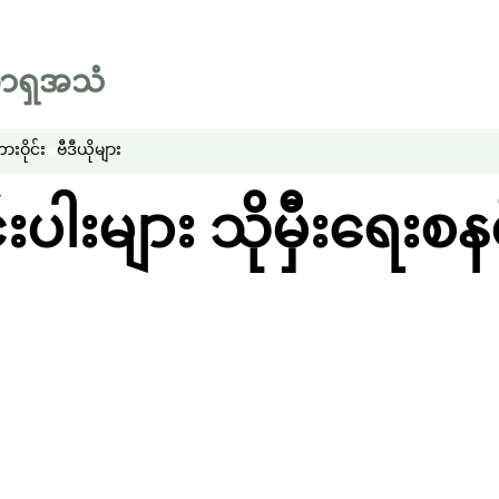
းဝိုင်း
ဗီဒီယိုများ
ပါးများ သိုမှီးရေးစန