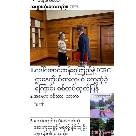
ပေါ့ဒ်ကတ်စ်
အများဆုံးဖတ်သည်။
RFA
1
.
ဒေါ်အောင်ဆန်းစုကြည်နဲ့ ICRC
ဌာနေကိုယ်စားလှယ် တွေ့ဆုံခဲ့
ကြောင်း စစ်တပ်ထုတ်ပြန်
2
.
အဖေက စစ်သား၊ သားက
သူပုန်
3
.
ထောင်တွင်း လုံလောက်တဲ့
ဆေးကုသခွင့် မရလို့ နိုင်ကျဉ်း
၁၅၀ နီးပါး သေဆုံး