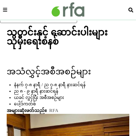
ကဏ္ဍ
ရှာ
ပင်မအကြောင်းအရာသို့ ကျော်ရန်
သတင်းနှင့် ဆောင်းပါးများ
သိုမှီးရေးစနစ်
အသံလွှင့်အစီအစဉ်များ
နံနက် ၇-၈ နာရီ / ည ၇-၈ နာရီ နားဆင်ရန်
ည ၈ - ၉ နာရီ နားဆင်ရန်
ယခင် လွှင့်ပြီး အစီအစဉ်များ
ပေါ့ဒ်ကတ်စ်
အများဆုံးဖတ်သည်။
RFA