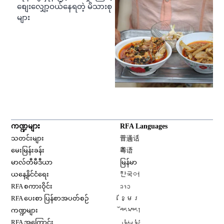
စျေးလျှော့ဝယ်နေရတဲ့ မိသားစု
များ
ကဏ္ဍများ
RFA Languages
Opens in new window
သတင်းများ
普通话
Opens in new window
မေးမြန်းခန်း
粤语
Opens in new window
မာလ်တီမီဒီယာ
မြန်မာ
Opens in new window
ယနေ့နိုင်ငံရေး
한국어
Opens in new window
RFA စကားဝိုင်း
ລາວ
Opens in new window
RFA ပေးစာ ပြန်စာအပတ်စဉ်
ខ្មែរ
Opens in new window
ကဏ္ဍများ
བོད་སྐད།
Opens in new window
RFA အကြောင်း
ئۇيغۇر