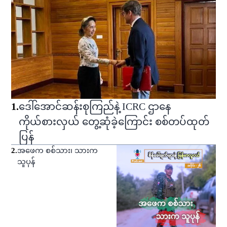
1
.
ဒေါ်အောင်ဆန်းစုကြည်နဲ့ ICRC ဌာနေ
ကိုယ်စားလှယ် တွေ့ဆုံခဲ့ကြောင်း စစ်တပ်ထုတ်
ပြန်
2
.
အဖေက စစ်သား၊ သားက
သူပုန်