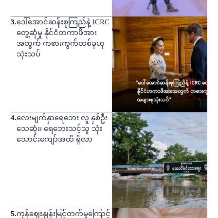
3
.
ဒေါ်အောင်ဆန်းစုကြည်နဲ့ ICRC
တွေ့ဆုံမှု နိုင်ငံတကာဖိအား
အတွက် ကစားကွက်တစ်ခုဟု
သုံးသပ်
4
.
လေးမျက်နှာရေဘေး လူ နှစ်ဦး
သေဆုံး၊ ရေဘေးသင့်သူ သုံး
သောင်းကျော်အထိ ရှိလာ
5
.
ကုန်ဈေးနှုန်းမြင့်တက်မှုကြောင့်