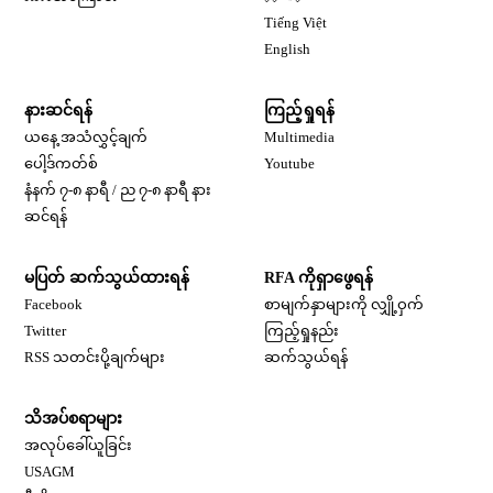
Opens in new window
Tiếng Việt
Opens in new window
English
နားဆင်ရန်
ကြည့်ရှုရန်
ယနေ့ အသံလွှင့်ချက်
Multimedia
Opens in new window
ပေါ့ဒ်ကတ်စ်
Youtube
နံနက် ၇-၈ နာရီ / ည ၇-၈ နာရီ နား
Opens in new window
ဆင်ရန်
မပြတ် ဆက်သွယ်ထားရန်
RFA ကိုရှာဖွေရန်
Opens in new window
Facebook
စာမျက်နှာများကို လျှို့ဝှက်
Opens in new window
Twitter
ကြည့်ရှုနည်း
RSS သတင်းပို့ချက်များ
ဆက်သွယ်ရန်
သိအပ်စရာများ
Opens in new window
အလုပ်ခေါ်ယူခြင်း
Opens in new window
USAGM
Opens in new window