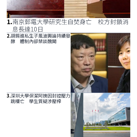
1
.
南京郵電大學研究生自焚身亡 校方封鎖消
息長達10日
2
.
胡錫進私生子風波輿論持續發
酵 體制內卻禁談醜聞
3
.
深圳大學保潔阿姨因封控壓力
跳樓亡 學生質疑涉壓榨