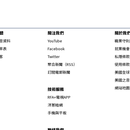
聽
關注我們
關於我
Opens in new window
音資料
YouTube
職業守則
Opens in new window
率表
Facebook
就業機會
Opens in new window
客
Twitter
私隱條款
Opens in new window
聚合新聞（RSS）
使用條款
訂閱電郵新聞
美國全球
美國之音
網站地圖
技術服務
RFA+電視APP
洋蔥暗網
手機與平板
聯絡我們