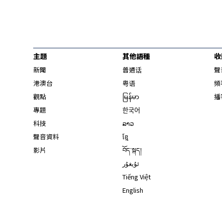
主題
其他語種
收
新聞
普通话
聲
港澳台
粤语
頻
觀點
မြန်မာ
播
專題
한국어
科技
ລາວ
聲音資料
ខ្មែ
影片
བོད་སྐད།
ئۇيغۇر
Tiếng Việt
English