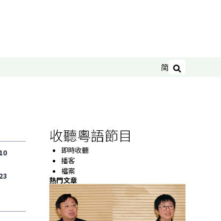
简
搜尋
收聽粵語節目
即時收聽
10
播客
檔案
23
熱門文章