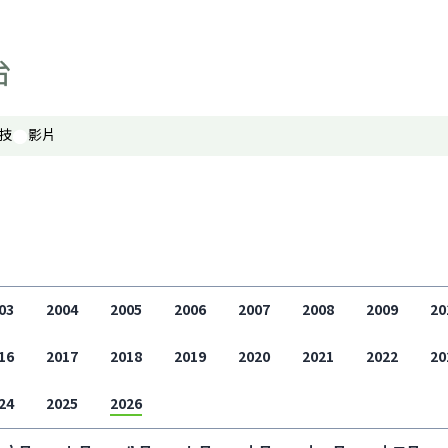
寰宇古今
事實查核
科技
技
影片
影片
顯示 影片 個子版面
聲如洪鍾
財經自由講
香港人自由講
關於我們
顯示 關於我們 個子版面
03
2004
2005
2006
2007
2008
2009
20
聯絡我們
16
2017
2018
2019
2020
2021
2022
20
最新廣播頻率
24
2025
2026
聲音資料
聽眾報料