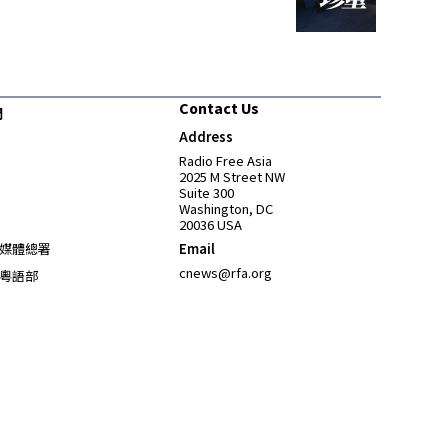
Contact Us
們
Address
Opens in new window
Radio Free Asia
2025 M Street NW
Suite 300
Washington, DC
20036 USA
Opens in new window
媒體總署
Email
Opens in new window
cnews@rfa.org
粵語部
Opens in new window