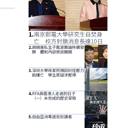
1
.
南京郵電大學研究生自焚身
亡 校方封鎖消息長達10日
2
.
胡錫進私生子風波輿論持續發
酵 體制內卻禁談醜聞
3
.
深圳大學保潔阿姨因封控壓力
跳樓亡 學生質疑涉壓榨
4
.
RFA與香港人走過的日子
（一）未完成的歷史草稿
5
.
自由亞洲粵語告別讀者