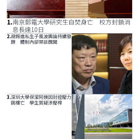
1
.
南京郵電大學研究生自焚身亡 校方封鎖消
息長達10日
2
.
胡錫進私生子風波輿論持續發
酵 體制內卻禁談醜聞
3
.
深圳大學保潔阿姨因封控壓力
跳樓亡 學生質疑涉壓榨