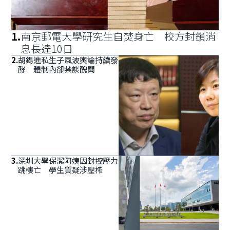
1
.
南京郵電大學研究生自焚身亡 校方封鎖消
息長達10日
2
.
胡錫進私生子風波輿論持續發
酵 體制內卻禁談醜聞
3
.
深圳大學保潔阿姨因封控壓力
跳樓亡 學生質疑涉壓榨