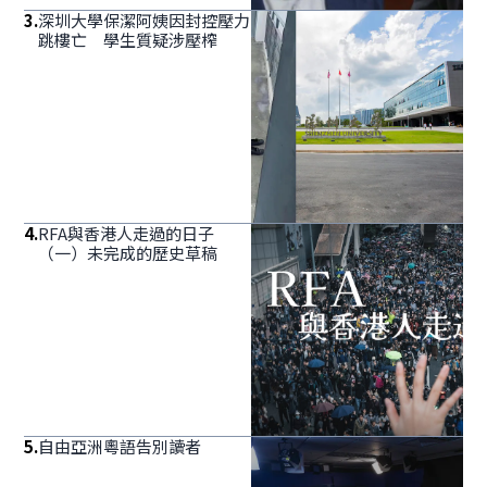
3
.
深圳大學保潔阿姨因封控壓力
跳樓亡 學生質疑涉壓榨
4
.
RFA與香港人走過的日子
（一）未完成的歷史草稿
5
.
自由亞洲粵語告別讀者