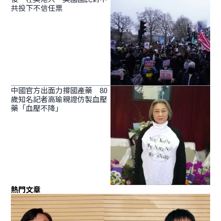
共投下不信任票
中國官方出面力撐國產藥 80
歲知名記者高瑜親證仿製血壓
藥「血壓不降」
熱門文章