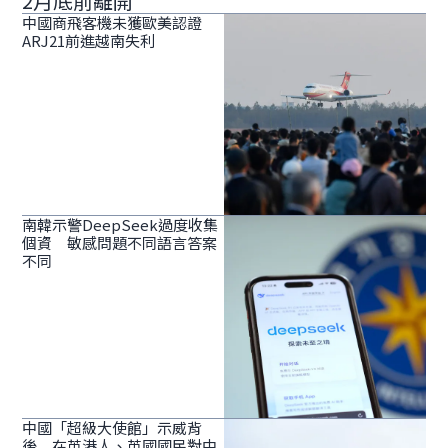
2月底前離開
中國商飛客機未獲歐美認證
ARJ21前進越南失利
南韓示警DeepSeek過度收集
個資 敏感問題不同語言答案
不同
中國「超級大使館」示威背
後 在英港人、英國國民對中