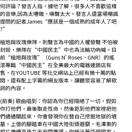
何評論？發言人指，據他了解，很多人不喜歡這樣
的音樂,因為太嘈雜，噪聲太大。發言人還當場嘲諷
提問的記者James“應該是一個成熟的成年人了吧
?”
槍炮與玫瑰樂隊，則聲言為中國的人權發聲 不怕被
封殺，樂隊在“中國民主”中也為法輪功吶喊。目
前“槍炮與玫瑰”（Guns N' Roses，GNR）的搖
滾專輯“中國民主”在全美最大的電器連鎖店有
售，在YOUTUBE 等社交網站上已經有幾十萬的點
閱，還有配上字幕的網友版本，讓聽眾容易了解歌
詞的內容。
(前奏) 歌曲唱到：你認為你已經隔絕了一切，假如
你打他們，最後取走性命，然後跑到他們家裡把他
們通通關起來，你會發現你在替自己挖掘地獄的墳
墓。上億的腳踏車在中國大陸街頭遊竄，毛澤東的
相片繼續高掛在天安門廣場。你統治著這個國家，