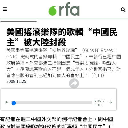
內容分類
搜
跳過主要內容
美國搖滾樂隊的歌輯“中國民
主”被大陸封殺
美國重金屬搖滾樂隊“槍炮與玫瑰”（Guns N' Roses，
GNR）史詩式的音樂專輯“中國民主”，未發行已經中國
政府禁播。外交部週二指原因是“音樂太嘈雜，噪聲太
大”，還嘲諷喜歡的人不是一個成年人。分析家指官方對
音像出版的管制已經加到個人的喜好上。（何山）
2008.11.25
0:00
/
0:00
有記者在週二中國外交部的例行記者會上，問中國
政府對美國樂隊槍炮玫瑰的新專輯“中國民主”有