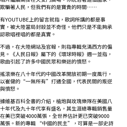
欺騙著人民，但我們有的是寶貴的時間……
有YOUTUBE上的留言就指，歌詞所講的都是事
實，被大陸當局封殺並不奇怪。他們只是不能夠承
認歌唱裡唱的都是真實。
不過，在大陸網站及官報，則指專輯充滿西方的偏
見。《人民日報》屬下的《環球時報》週一並指，
歌曲引起了許多中國民眾和樂迷的憤怒。
搖滾樂在八十年代的中國改革開放初期一度風行，
以崔健的“一無所有”打通全國，代表民間的叛逆
與憤怒。
據維基百科全書的介紹，槍炮與玫瑰樂隊在美國八
十年代及九十年代享有盛名，其生涯總專輯銷售量
在美已突破4000萬張，全世界估計更已突破9000
萬張。新的專輯 “中國的民主”，可算是一部史詩