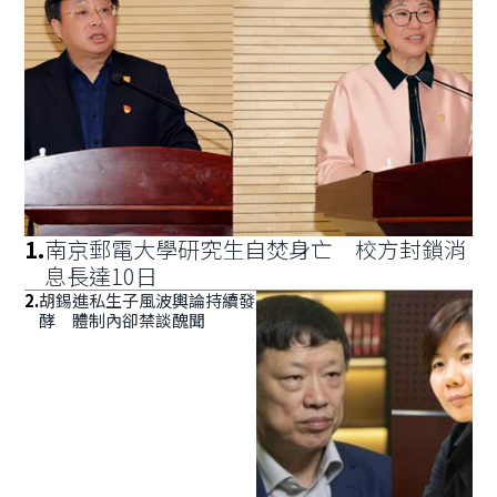
1
.
南京郵電大學研究生自焚身亡 校方封鎖消
息長達10日
2
.
胡錫進私生子風波輿論持續發
酵 體制內卻禁談醜聞