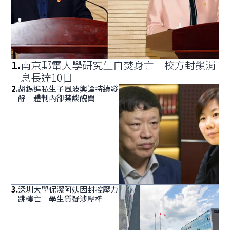
1
.
南京郵電大學研究生自焚身亡 校方封鎖消
息長達10日
2
.
胡錫進私生子風波輿論持續發
酵 體制內卻禁談醜聞
3
.
深圳大學保潔阿姨因封控壓力
跳樓亡 學生質疑涉壓榨