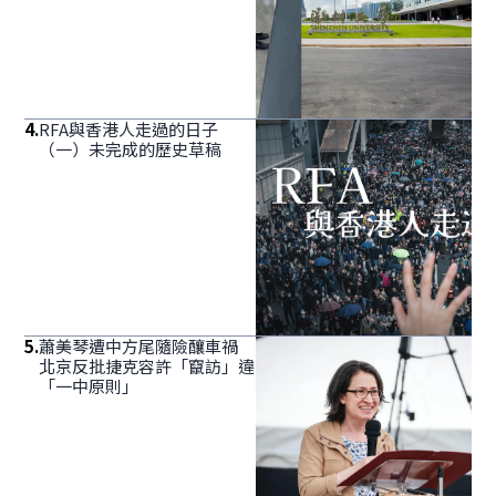
4
.
RFA與香港人走過的日子
（一）未完成的歷史草稿
5
.
蕭美琴遭中方尾隨險釀車禍
北京反批捷克容許「竄訪」違
「一中原則」