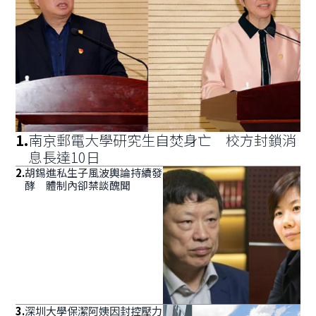
1
.
南京郵電大學研究生自焚身亡 校方封鎖消
息長達10日
2
.
胡錫進私生子風波輿論持續發
酵 體制內卻禁談醜聞
3
.
深圳大學保潔阿姨因封控壓力