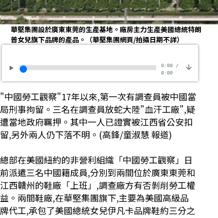
華堅集團設於廣東東莞的生產基地。廠房主力生產美國總統特朗
普女兒旗下品牌的產品。（華堅集團網頁/拍攝日期不詳）
0:00
/
0:00
"中國勞工觀察"17年以來,第一次有調查員被中國當
局刑事拘留。三名在調查員放蛇大陸"血汗工廠",疑
遭當地政府羈押。其中一人已證實被江西省公安扣
留,另外兩人仍下落不明。(高鋒/童淑慧 報道)
總部在美國紐約的非營利組織「中國勞工觀察」日
前派遣三名中國籍成員,分別到兩間位於廣東東莞和
江西贛州的鞋廠「上班」,調查廠方有否剝削勞工權
益。兩間鞋廠,在華堅集團旗下,主要為美國高級品
牌代工,承包了美國總統女兒伊凡卡品牌鞋約三分之