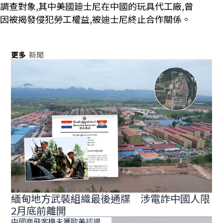
調查對象,其中美國廸士尼在中國的玩具代工廠,曾
因被揭發侵犯勞工權益,被迪士尼終止合作關係。
更多
新聞
緬甸地方武裝組織最後通牒 涉電詐中國人限
2月底前離開
中國商飛客機未獲歐美認證