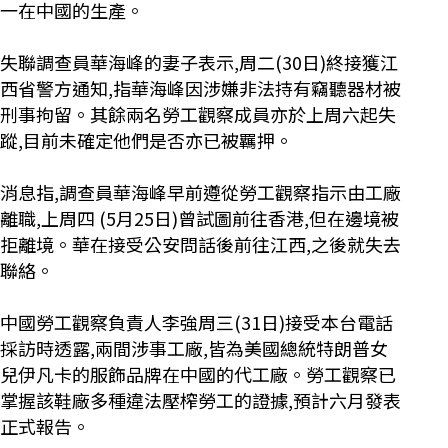
一在中國的生產。
失聯調查員華海峰的妻子表示,周二(30日)終接獲江
西省警方通知,指華海峰因涉嫌非法持有竊聽器材被
刑事拘留。其餘兩名勞工觀察成員亦於上周六起失
蹤,目前未確定他們是否亦已被羈押。
消息指,調查員華海峰早前遵從勞工觀察指示由工廠
離職,上周四 (5月25日)曾試圖前往香港,但在邊境被
拒離境。華在接受公安問話後前往江西,之後就失去
聯絡。
中國勞工觀察負責人李強周三(31日)接受本台電話
採訪時透露,兩間涉事工廠,皆為美國總統特朗普女
兒伊凡卡的服飾品牌在中國的代工廠。勞工觀察已
掌握該鞋廠多種違法壓榨勞工的證據,預計六月發表
正式報告。