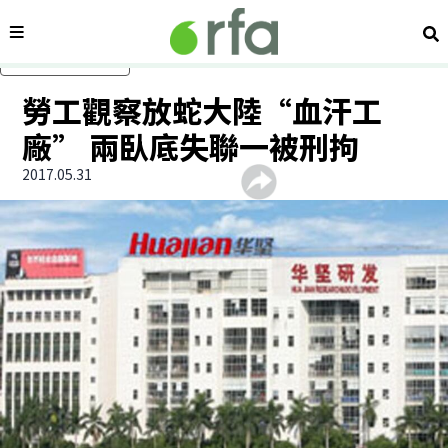
內容分類
搜
跳過主要內容
勞工觀察放蛇大陸“血汗工
廠” 兩臥底失聯一被刑拘
2017.05.31