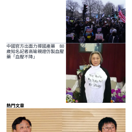
中國官方出面力撐國產藥 80
歲知名記者高瑜親證仿製血壓
藥「血壓不降」
熱門文章