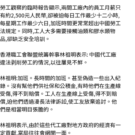
勞工觀察的臨時報告顯示,兩間工廠內的員工月薪只
有約2,500元人民幣,卻被迫每日工作最少十二小時,
每星期工作最少六日,加班時間更常常超出中國勞工
法規定。同時,工人大多需要接觸油類和膠水類物
品,卻缺乏安全培訓。
香港職工會聯盟統籌幹事林祖明表示: 中國代工廠
違法剥削勞工的情況,以往屢見不鮮。
林祖明:加班。長時間的加班。甚至偽造一些出入紀
錄。沒有幫他們供社保和公積金,有時他們在生產線
受傷,得不到賠償。工人在生產線上受傷,得不到賠
償,迫他們透過漫長法律訴訟,使工友放棄追討。他
們是相當明目張膽的。
林祖明表示,由於這些代工廠對地方政府的經濟有一
定貢獻,當局往往會網開一面。