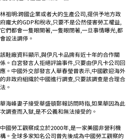
林祖明:跨國企業或者大的生產公司,提供予地方政
府龐大的GDP和稅收,只要不是公然侵害勞工權益,
它們都會一隻眼開著,一隻眼閉著,一旦事情曝光,都
會設法調停。
該鞋廠資料顯示,與伊凡卡品牌有近十年的合作關
係。白宮發言人拒絕評論事件,只要由伊凡卡公司回
應。中國外交部發言人華春瑩曾表示,中國歡迎海外
的非政府組織於中國進行調查,只要該調查是合理合
法。
華海峰妻子接受華盛頓郵報訪問時指,如果華因為此
次調查而入獄,是不公義和無法接受的。
中國勞工觀察成立於2000年,是一家美國非營利機
構。全球多家知名公司曾先後成為中國勞工觀察的