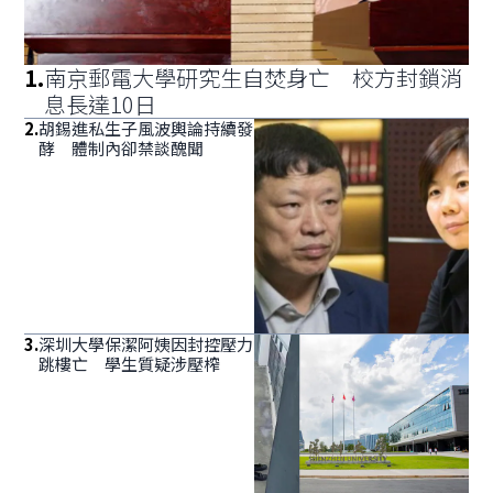
1
.
南京郵電大學研究生自焚身亡 校方封鎖消
息長達10日
2
.
胡錫進私生子風波輿論持續發
酵 體制內卻禁談醜聞
3
.
深圳大學保潔阿姨因封控壓力
跳樓亡 學生質疑涉壓榨