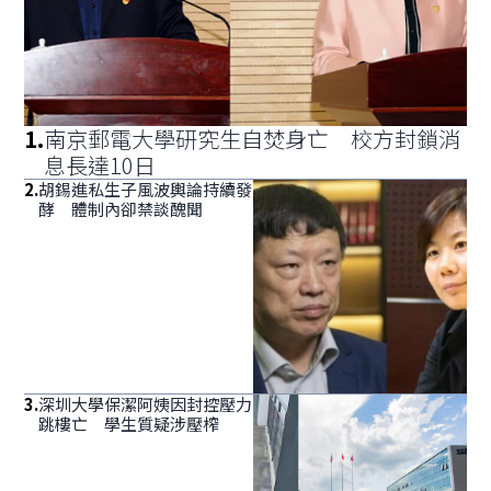
1
.
南京郵電大學研究生自焚身亡 校方封鎖消
息長達10日
2
.
胡錫進私生子風波輿論持續發
酵 體制內卻禁談醜聞
3
.
深圳大學保潔阿姨因封控壓力
跳樓亡 學生質疑涉壓榨