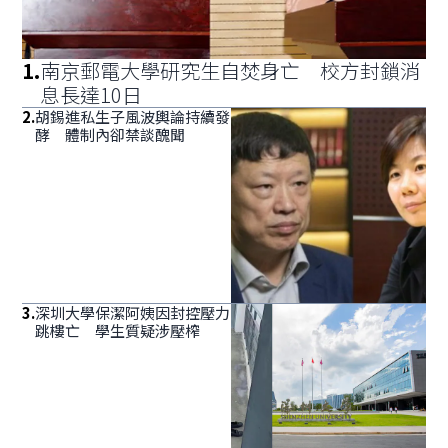
1
.
南京郵電大學研究生自焚身亡 校方封鎖消
息長達10日
2
.
胡錫進私生子風波輿論持續發
酵 體制內卻禁談醜聞
3
.
深圳大學保潔阿姨因封控壓力
跳樓亡 學生質疑涉壓榨