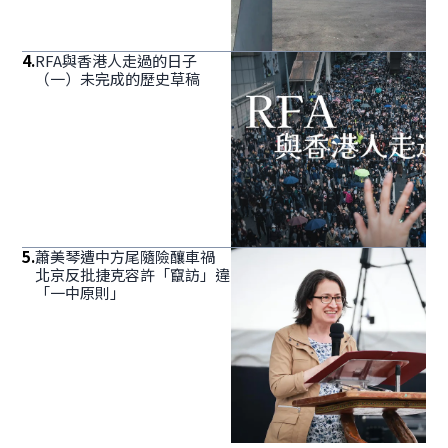
4
.
RFA與香港人走過的日子
（一）未完成的歷史草稿
5
.
蕭美琴遭中方尾隨險釀車禍
北京反批捷克容許「竄訪」違
「一中原則」