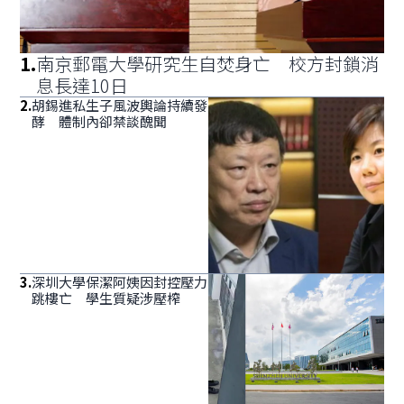
1
.
南京郵電大學研究生自焚身亡 校方封鎖消
息長達10日
2
.
胡錫進私生子風波輿論持續發
酵 體制內卻禁談醜聞
3
.
深圳大學保潔阿姨因封控壓力
跳樓亡 學生質疑涉壓榨