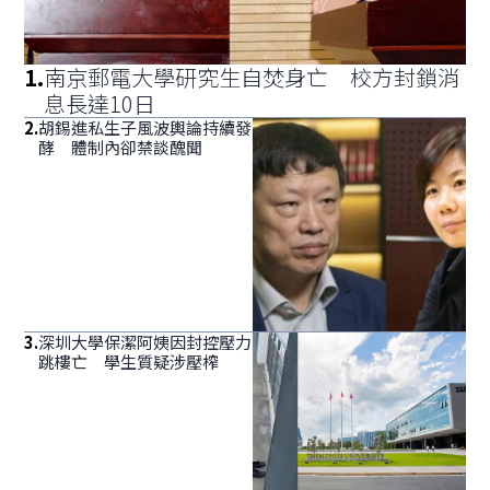
1
.
南京郵電大學研究生自焚身亡 校方封鎖消
息長達10日
2
.
胡錫進私生子風波輿論持續發
酵 體制內卻禁談醜聞
3
.
深圳大學保潔阿姨因封控壓力
跳樓亡 學生質疑涉壓榨