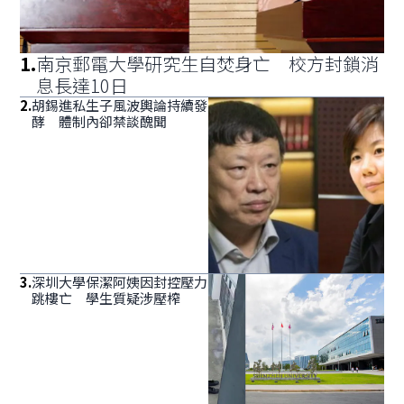
1
.
南京郵電大學研究生自焚身亡 校方封鎖消
息長達10日
2
.
胡錫進私生子風波輿論持續發
酵 體制內卻禁談醜聞
3
.
深圳大學保潔阿姨因封控壓力
跳樓亡 學生質疑涉壓榨