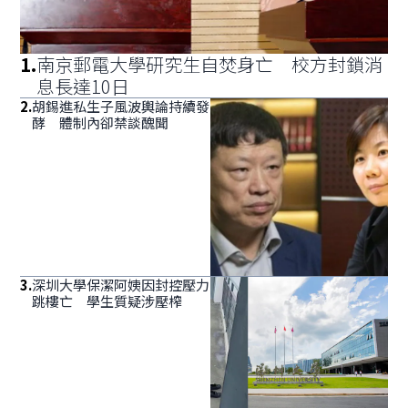
1
.
南京郵電大學研究生自焚身亡 校方封鎖消
息長達10日
2
.
胡錫進私生子風波輿論持續發
酵 體制內卻禁談醜聞
3
.
深圳大學保潔阿姨因封控壓力
跳樓亡 學生質疑涉壓榨