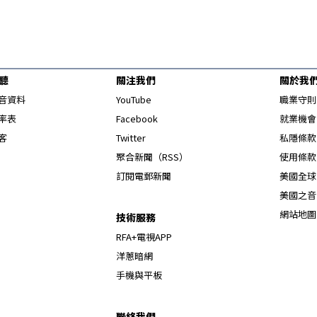
聽
關注我們
關於我
Opens in new window
音資料
YouTube
職業守則
Opens in new window
率表
Facebook
就業機會
Opens in new window
客
Twitter
私隱條款
Opens in new window
聚合新聞（RSS）
使用條款
訂閱電郵新聞
美國全球
美國之音
網站地圖
技術服務
RFA+電視APP
洋蔥暗網
手機與平板
聯絡我們