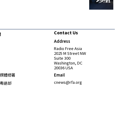
Contact Us
們
Address
Opens in new window
Radio Free Asia
2025 M Street NW
Suite 300
Washington, DC
20036 USA
Opens in new window
媒體總署
Email
Opens in new window
cnews@rfa.org
粵語部
Opens in new window