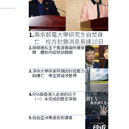
1
.
南京郵電大學研究生自焚身
亡 校方封鎖消息長達10日
2
.
胡錫進私生子風波輿論持續發
酵 體制內卻禁談醜聞
3
.
深圳大學保潔阿姨因封控壓力
跳樓亡 學生質疑涉壓榨
4
.
RFA與香港人走過的日子
（一）未完成的歷史草稿
5
.
自由亞洲粵語告別讀者