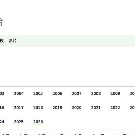
寰宇古今
事實查核
科技
技
影片
影片
顯示 影片 個子版面
聲如洪鍾
財經自由講
香港人自由講
關於我們
顯示 關於我們 個子版面
03
2004
2005
2006
2007
2008
2009
20
聯絡我們
16
2017
2018
2019
2020
2021
2022
20
最新廣播頻率
24
2025
2026
聲音資料
聽眾報料