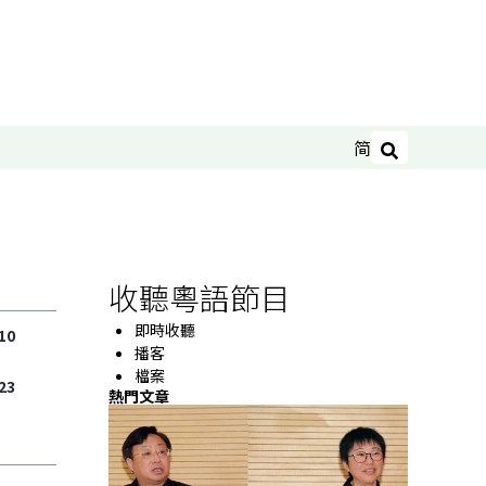
简
搜尋
收聽粵語節目
即時收聽
10
播客
檔案
23
熱門文章