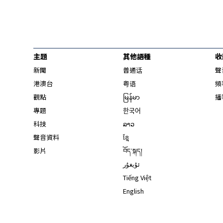
主題
其他語種
收
新聞
普通话
聲
港澳台
粤语
頻
觀點
မြန်မာ
播
專題
한국어
科技
ລາວ
聲音資料
ខ្មែ
影片
བོད་སྐད།
ئۇيغۇر
Tiếng Việt
English