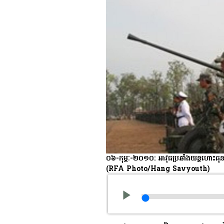
០៦-កុម្ភៈ-២០១០: អាវុធ​ប្រឆាំង​យន្តហោះ​ធុន DC
(RFA Photo/Hang Savyouth)