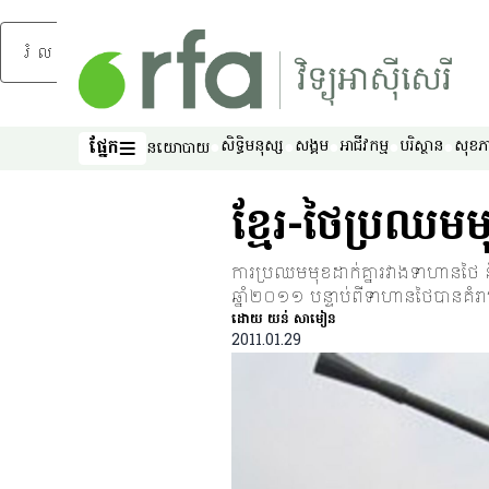
រំលងទៅមាតិកាចម្បង
ផ្នែក
សិទ្ធិ​មនុស្ស
សង្គម
អាជីវកម្ម
បរិស្ថាន
សុខភ
នយោបាយ
ផ្នែក
ខ្មែរ-ថៃ​ប្រឈម​មុខ
ការ​ប្រឈម​មុខ​ដាក់​គ្នា​រវាង​ទាហាន​ថៃ ន
ឆ្នាំ​២០១១ បន្ទាប់​ពី​ទាហាន​ថៃ​បាន​គំរាម​ចូ
ដោយ យន់ សាមៀន
2011.01.29