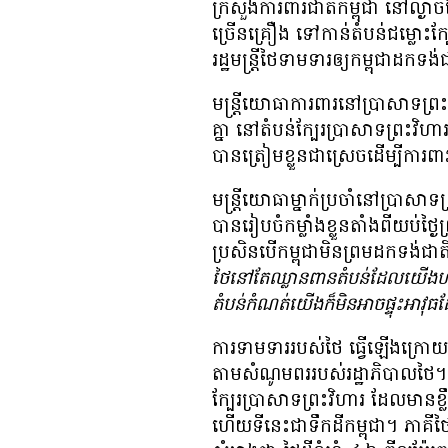
ក្រសួង​ការ​ពារ​ជាតិ​កម្ពុជា នៅ​ល្ងា
ច្រើន​គ្រឿង ទៅ​កាន់​តំបន់​ជម្លោះ​ក្បែ
រដ្ឋ​មន្ត្រី​ថៃ​ទាមទារ​ឲ្យ​កម្ពុជា​ដក​ទង់​ជ
មន្ត្រី​យោធា​ការពារ​នៅ​ប្រាសាទ​ព្រះវ
គ្នា នៅ​តំបន់​ក្បែរ​ប្រាសាទ​ព្រះវិហារ
បាន​ត្រៀម​ខ្លួន​ជា​ស្រេច​ដើម្បី​ការ​ពារ
មន្ត្រី​យោធា​ម្នាក់​ប្រចាំ​នៅ​ប្រាស
បាន​រៀបចំ​កម្លាំង​ខ្លួន​តាំង​ពី​យប់​ថ
ប្រសិន​បើ​កម្ពុជា​មិន​ព្រម​ដក​ទង់​ជាត
ថៃ​នៅ​តែ​ឈ្លាន​ពាន​តំបន់​ដែល​យើង​ហាម​
តំបន់​កំណត់​យើង​ក៏​មិន​អាច​ផ្ទុះ​អាវុធ​
ការ​ទាម​ទារ​របស់​ថៃ ធ្វើ​ឡើង​ក្រោយ​ពេ
តាម​សំណូមពរ​របស់​រដ្ឋាភិបាល​ថៃ។ ផ្ទាំ
ក្បែរ​ប្រាសាទ​ព្រះវិហារ ដែល​មាន​ខ្លឹម
ហើយ​ទីនេះ​ជា​ទឹក​ដី​កម្ពុជា។ ភាគី​ថៃ​ប