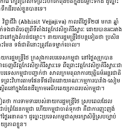
ារ៉េ ក្បែរ​ប្រាសាទ​ព្រះវិហារ​កំពុង​ឋិត​ក្នុង​ជម្លោះ​ទឹក​ដី ដូច្នោះ​
ទឹកដី​របស់​ខ្លួន​បាន​ទេ។
 វិជ្ជាជីវ៉ា (Abhisit Vejjajiva) កាល​ពី​ថ្ងៃ​ទី​២៧ មករា ឆ្នាំ​
​ទង​ជាតិ​ចេញ​ពី​ទីតាំង​វត្ត​កែវ​សិក្ខា​គិរី​ស្វារៈ ដោយ​បាន​អះអាង​
្ពុជា​នៅ​ក្នុង​តំបន់​ជម្លោះ។ នាយក​រដ្ឋ​មន្ត្រី​ថៃ​បន្ត​ទៀត​ថា ប្រសិន​
ម្លោះ​មែន ទង់​ជាតិ​នោះ​ត្រូវ​តែ​ទម្លាក់​ចោល។
​រដ្ឋ​មន្ត្រី​ថៃ ក្រសួង​ការ​បរទេស​កម្ពុជា នៅ​ថ្ងៃ​សុក្រ​បាន​
​ពី​វត្ត​កែវ​សិក្ខា​គិរី​ស្វារៈ​ទេ ពីព្រោះ​វត្ត​កែវ​សិក្ខា​គិរី​ស្វារៈ​ជា​
ារ​បរទេស​កម្ពុជា​បញ្ជាក់​ថា សាលក្រម​តុលាការ​យុត្តិធម៌​អន្តរ​ជាតិ​
រាសាទ​ព្រះវិហារ​តាម​ផែនទី​ផលិត​ដោយ​គណៈកម្មការ​បារាំង-សៀម
ថិត​នៅ​ក្នុង​ដែនដី​ក្រោម​អធិបតេយ្យភាព​របស់​កម្ពុជា។
ៀត​ថា ការ​ទាម​ទារ​របស់​នាយក​រដ្ឋ​មន្ត្រី​ថៃ ស្រប​ពេល​ដែល​
​ព្រំដែន​កម្ពុជា ហើយ​កម្ពុជា​ចាត់​ទុក​ថា គឺ​ជា​ការ​ញុះញង់​
ៅ​ថ្ងៃ​អនាគត។ ដូច្នោះ​ប្រទេស​កម្ពុជា​សូម​រក្សា​សិទ្ធិ​ស្រប​ច្បាប់
្យ​ភាព​ខ្លួន។