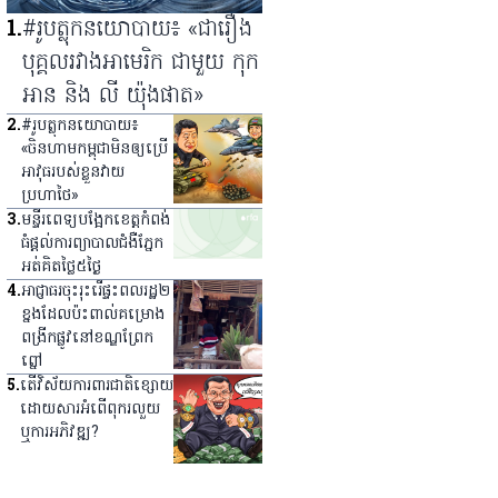
1
.
#រូបត្លុកនយោបាយ៖ «ជារឿង
បុគ្គលរវាងអាមេរិក ជាមួយ កុក
អាន និង លី យ៉ុងផាត»
2
.
#រូបត្លុកនយោបាយ៖
«ចិនហាមកម្ពុជាមិនឲ្យប្រើ
អាវុធរបស់ខ្លួនវាយ
ប្រហាថៃ»
3
.
មន្ទីរពេទ្យ​បង្អែក​ខេត្ត​កំពង់
ធំ​ផ្ដល់​ការ​ព្យាបាល​ជំងឺ​ភ្នែក​
អត់​គិត​ថ្លៃ​៥​ថ្ងៃ
4
.
អាជ្ញាធរ​ចុះ​រុះរើ​ផ្ទះ​ពលរដ្ឋ​២​
ខ្នង​ដែល​ប៉ះពាល់​គម្រោង​
ពង្រីក​ផ្លូវ​នៅ​ខណ្ឌ​ព្រែក
ព្នៅ
5
.
តើវិស័យការពារជាតិខ្សោយ
ដោយសារអំពើពុករលួយ
ឬការអភិវឌ្ឍ?