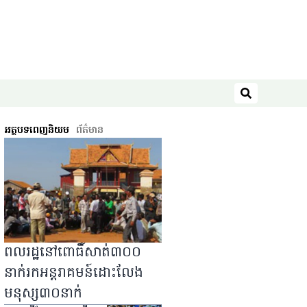
ស្វែងរក
អត្ថបទពេញនិយម
ព័ត៌មាន
ពលរដ្ឋ​នៅ​ពោធិ៍សាត់​៣០០​
នាក់​រក​អន្តរាគមន៍​ដោះលែង​
មនុស្ស​៣០​នាក់