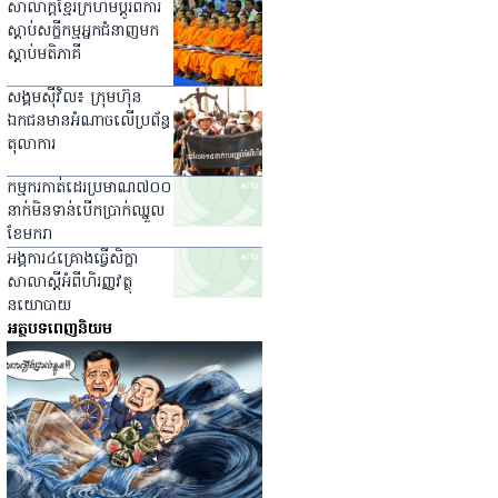
សាលាក្ដី​ខ្មែរ​ក្រហម​ប្ដូរ​​ពី​ការ​
ស្ដាប់​សក្ខីកម្ម​អ្នក​ជំនាញ​មក​
ស្ដាប់​មតិ​ភាគី
សង្គម​ស៊ីវិល​៖ ក្រុមហ៊ុន​
ឯកជន​​មាន​អំណាច​លើ​ប្រព័ន្ធ​
តុលាការ
កម្មករ​កាត់​ដេរ​ប្រមាណ​៧០០​
នាក់​មិន​ទាន់​បើក​ប្រាក់​ឈ្នួល​
ខែ​មករា
អង្គការ​៤​គ្រោង​ធ្វើ​សិក្ខា
សាលា​ស្ដី​អំពី​ហិរញ្ញវត្ថុ​
នយោបាយ
អត្ថបទពេញនិយម