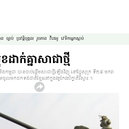
ាព
ច្បាប់
ប្រវត្តិបុគ្គល
រូបភាព
វីដេអូ
វេទិកា​អ្នក​ស្ដាប់
​ដាក់​គ្នា​សាជា​ថ្មី
ិង​កម្ពុជា បាន​ចាប់​ផ្ដើម​សាជា​ថ្មី​ឡើង​វិញ នៅ​ថ្ងៃ​សុក្រ ទី​២៨ មករា
ល​មក​ដក​ទង់​ជាតិ​ខ្មែរ​នៅ​ក្នុង​វត្ត​កែវសិក្ខា​គិរី​ស្វារៈ។