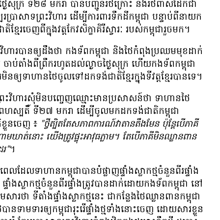
ច​ថ្ងៃ​សុក្រ ទី​២៨ មករា បាន​បញ្ជូន​រថក្រោះ និង​រថ​ពាស​ដែក​ជា​
រ​ប្រាសាទ​ព្រះវិហារ ដើម្បី​ការ​ពារ​ទឹក​ដី​កម្ពុជា បន្ទាប់​ពី​នាយក​
ាតិ​ខ្មែរ​ចេញ​ពី​ក្នុង​វត្ត​កែវ​សិក្ខា​គិរី​ស្វារៈ របស់​កម្ពុជា​រួច​មក។
ិហារ​បាន​ឲ្យ​ដឹង​ថា កង​ទ័ព​កម្ពុជា និង​ថៃ​កំពុង​ប្រឈម​មុខ​ដាក់​
 ចាប់​តាំង​ពី​ព្រឹក​រហូត​ដល់​ល្ងាច​ថ្ងៃ​សុក្រ ហើយ​កងទ័ព​កម្ពុជា​
​មិន​ឲ្យ​ទាហាន​ថៃ​ចូល​ទៅ​ដក​ទង់​ជាតិ​ខ្មែរ​ក្នុង​ទី​វត្ត​ខ្មែរ​បាន​ទេ។
ាទ​ព្រះវិហារ​សុំ​មិន​បញ្ចេញ​ឈ្មោះ​មាន​ប្រសាសន៍​ថា ទាហាន​ថៃ​
្ងៃ​ព្រហស្បតិ៍ ទី​២៧ មករា ដើម្បី​ចូល​មក​ដក​ទង់​ជាតិ​កម្ពុជា
ិ​ខ្លួន​ចេញ ៖
"ថ្វីត្បិត​តែ​សភាព​ការណ៍​វា​តាន​តឹង​មែន ប៉ុន្តែ​បើ​ភាគី​
ឃាត់​នោះ យើង​ត្រូវ​ផ្ទុះ​អាវុធ​ភ្លាម។ តែ​បើ​ភាគី​មិន​ឈ្លាន​ពាន​
ដែរ"
។
ល​ដែល​ទាហាន​កម្ពុជា​បាន​បំផ្លាញ​ផ្ទាំង​ស្លាក​ថ្ម​ចំនួន​ពីរ​ផ្ទាំង
ង​ស្លាក​ថ្ម​ចំនួន​ពីរ​ផ្ទាំង​ត្រូវ​បាន​ដាក់​ដោយ​កង​ទ័ព​កម្ពុជា នៅ​
សារ​ថា ទី​តាំង​ផ្ទាំង​ស្លាក​ថ្ម​នេះ ជា​កន្លែង​ថៃ​ឈ្លាន​ពាន​កម្ពុជា
ាន​ទាម​ទារ​ឲ្យ​កម្ពុជា​រុះរើ​ផ្ទាំង​ថ្ម​ទាំង​នោះ​ចេញ ដោយ​សារ​ខ្លួន​