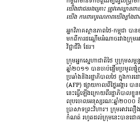
កម្ពុជា​មាន​ទឹក​ចិត្ត​ដើម្បី​ធ្វើ​សង្គ្រា
យើង​ជា​ជន​រង​គ្រោះ ត្រូវ​គេ​ឈ្លាន​ពាន​
យើង ការ​ពារ​បូរណភាព​យើង​ខ្លាំង​ជាង​អ្
អ្នក​វិភាគ​ស្ថានភាព​ថៃ-កម្ពុជា បាន
មក​ពី​ការ​ដណ្ដើម​អំណាច​រវាង​ក្រ
វិជ្ជាជីវ៉ា ដែរ។
ក្រុម​អ្នក​ស្នេហា​ជាតិ​ថៃ ឬ​ក្រុម​សម្
ឆ្នាំ​២០១១ បាន​ចាប់​ផ្ដើម​ប្រមូល​ផ្តុំ​
ប្រឆាំង​និង​រដ្ឋាភិបាល​ថៃ ក្នុង​ការ​ដ
(AFP) ផ្សាយ​កាល​ពី​ថ្ងៃ​អង្គារ បាន​ដក
នេះ​ធ្វើ​ឡើង​ក្រោយ​ពី​រដ្ឋាភិបាល​ខ្ល
លុប​ចោល​អនុស្សរណៈ​ឆ្នាំ​២០០០ និង​បណ
ប្រាសាទ​ព្រះវិហារ។ ក្រុម​អាវ​លឿង​នឹង
កំណត់ រហូត​ដល់​ក្រុម​នេះ​បាន​ជ