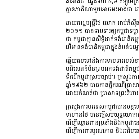
សំអាង​ថា ផ្ទៃ​ដី​ទំហំ ៤,៦ គីឡូ​ម៉ែត្រ​ក
គ្មាន​ភាគី​ណា​មួយ​អាច​អះអាង​ថា ជា​
នាយក​រដ្ឋ​មន្រ្តី​ថៃ លោក អាប់ភីស៊ីត
២០១១ បាន​ទាម​ទារ​ឲ្យ​កម្ពុជា​ទម្លាក់
ថា កម្ពុជា​គ្មាន​សិទ្ធិ​ដាក់​ទង់​ជាតិ​កម
បើ​មាន​ទង់​ជាតិ​កម្ពុជា​ក្នុង​តំបន់​ជ
ឆ្លើយ​តប​ទៅ​និង​ការ​ទាមទារ​របស់​នាយក
បដិសេធន៍​មិន​ព្រម​ដក​ទង់​ជាតិ​កម្ពុជា​ចេញ
ទឹក​ដី​កម្ពុជា​ស្រប​ច្បាប់។ ក្រសួង​ក
ឆ្នាំ​១៩៦២ បាន​កាត់​ក្តី​ករណី​ប្
ដោយ​កំណត់​ថា ប្រាសាទ​ព្រះវិហារ​ស្
ក្រសួង​ការ​បរទេស​កម្ពុជា​បាន​បន្ត​ទ
ទាហាន​ថៃ បាន​ធ្វើ​សមយុទ្ធ​យោធា​ជាប់
ដើម្បី​ឈ្លាន​ពាន​ប្រឆាំង​និង​កម្ពុជា​ន
ដើម្បី​ការពារ​បូរណភាព និង​អធិបតេយ