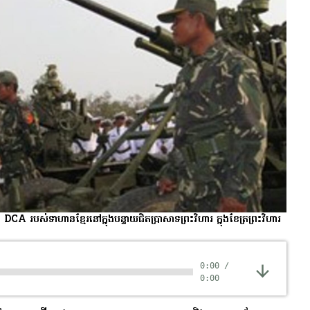
A របស់​ទាហាន​ខ្មែរ​នៅ​ក្នុង​បន្ទាយ​ជិត​ប្រាសាទ​ព្រះវិហារ ក្នុង​ខែត្រ​ព្រះវិហារ
0:00
/
0:00