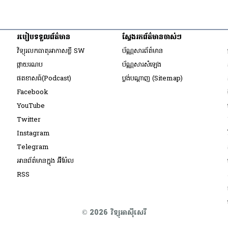
របៀប​ទទួល​ព័ត៌មាន​
ស្វែងរកព័ត៌មានចាស់ៗ
ow
វិទ្យុ​រលក​ធាតុអាកាស​ខ្លី SW
ប័ណ្ណសារ​ព័ត៌មាន​
​ផ្កាយ​រណប
ប័ណ្ណសារ​សំឡេង
ow
​ផតខាសធ៍(Podcast)
ប្លង់បណ្តាញ (Sitemap)
ow
Opens in new window
Facebook
Opens in new window
YouTube
Opens in new window
Twitter
ow
Opens in new window
Instagram
ow
Opens in new window
Telegram
indow
អានព័ត៌មានក្នុង អ៊ីម៉ែល
dow
Opens in new window
RSS
© 2026 វិទ្យុអាស៊ីសេរី