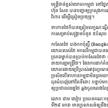
មន្រ្តី​ជាន់​ខ្ពស់​យោធា​កម្ពុជា នៅ​ថ្
ហ៊ុន សែន បាន​បញ្ជា​ឲ្យ​ក្រសួង​ការ​ព
វិហារ ដើម្បី​ត្រៀម​ប្រយុទ្ធ។
ទាហាន​ថៃ​ក៏​បាន​ត្រៀម​លក្ខណៈ​ធ្វើ​ស
ការ​សម្រាប់​សង្គ្រាម​ចំនួន ៥​ចំណុច 
កាសែត​ថៃ បាងកក​ប៉ុស្តិ៍ (Bangkok Po
យោធា​របស់​ថៃ មក​លើ​កម្ពុជា​បាន​ជោគ​ជ
ប្រភព​ម្នាក់​បាន​ប្រាប់​កាសែត​ថៃ​ថា ក
នាយក​រដ្ឋ​មន្ត្រី​ថៃ។ ផែនការ​ដាក់​គំ
យោធា​ដោយ​ប្រើប្រាស់​អាវុធ​ប្រភេទ​ធុ
ប្រសិន​បើ​ទាហាន​កម្ពុជា​មិន​ព្រម​ដក​
ធុន​ធំ​បាញ់​នៅ​ជិត​ទីនោះ បន្ទាប់​មក​
ឲ្យ​ប្រជា​ពល​រដ្ឋ​ថៃ ឆ្លង​ចូល​លេង
លោក ជាម យៀប ប្រធាន​គណៈកម្មការ​សេ
ទី​២៨ មករា មាន​ប្រសាសន៍​ឲ្យ​ដឹង​ថា 