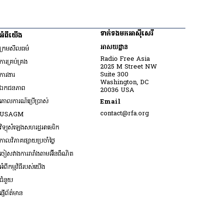
ទាក់ទងមកអាស៊ីសេរី
អំពីយើង
អាសយដ្ឋាន
ក្រមសីលធម៌
Radio Free Asia
ការគ្រប់គ្រង
2025 M Street NW
Opens in new window
Suite 300
ការងារ
Washington, DC
ឯកជនភាព
20036 USA
គោលការណ៍ប្រើប្រាស់
Email
Opens in new window
contact@rfa.org
USAGM
Opens in new window
វិទ្យុសំឡេងសហរដ្ឋអាមេរិក
កាលវិភាគផ្សាយប្រចាំថ្ងៃ
ចៀសវាង​ការរារាំង​តាម​អ៊ីនធឺណិត
អំពីកម្មវិធីរបស់យើង
ជំនួយ
ផ្ញើព័ត៌មាន