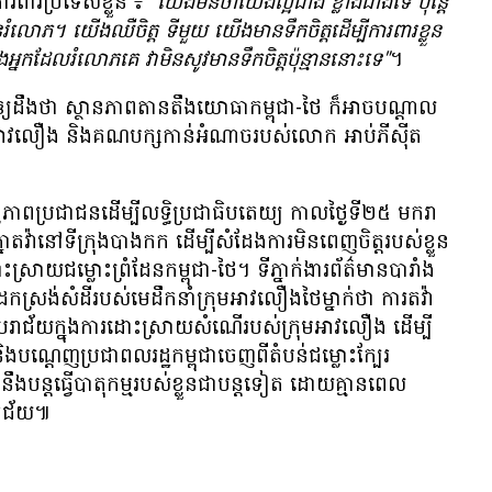
ម​ការ​ពារ​ប្រទេស​ខ្លួន ៖
"យើង​មិន​ថា​យើង​ល្អ​ជាង ខ្លាំង​ជាង​ទេ ប៉ុន្តែ​
រំលោភ។ យើង​ឈឺ​ចិត្ត ទី​មួយ យើង​មាន​ទឹក​ចិត្ត​ដើម្បី​ការ​ពារ​ខ្លួន​
នក​ដែល​រំលោភ​គេ វា​មិន​សូវ​មាន​ទឹក​ចិត្ត​ប៉ុន្មាន​នោះ​ទេ"
។
​ឲ្យ​ដឹង​ថា ស្ថានភាព​តាន​តឹង​យោធា​កម្ពុជា-ថៃ ក៏​អាច​បណ្ដាល​
ុម​អាវ​លឿង និង​គណ​បក្ស​កាន់​អំណាច​របស់​លោក អាប់ភីស៊ីត
ពន្ធភាព​ប្រជា​ជន​ដើម្បី​លទ្ធិ​ប្រជាធិបតេយ្យ កាល​ថ្ងៃ​ទី​២៥ មករា
គ្នា​តវ៉ា​នៅ​ទីក្រុង​បាងកក ដើម្បី​សំដែង​ការ​មិន​ពេញ​ចិត្ត​របស់​ខ្លួន
ោះ​ស្រាយ​ជម្លោះ​ព្រំដែន​កម្ពុជា-ថៃ។ ទី​ភ្នាក់ងារ​ព័ត៌មាន​បារាំង
​ស្រង់​សំដី​របស់​មេ​ដឹក​នាំ​ក្រុម​អាវ​លឿង​ថៃ​ម្នាក់​ថា ការ​តវ៉ា​
ួន​បរាជ័យ​ក្នុង​ការ​ដោះ​ស្រាយ​សំណើ​របស់​ក្រុម​អាវ​លឿង ដើម្បី​
្ដេញ​ប្រជា​ពល​រដ្ឋ​កម្ពុជា​ចេញ​ពី​តំបន់​ជម្លោះ​ក្បែរ​
​បន្ត​ធ្វើ​បាតុកម្ម​របស់​ខ្លួន​ជា​បន្ត​ទៀត ដោយ​គ្មាន​ពេល​
ោគ​ជ័យ៕