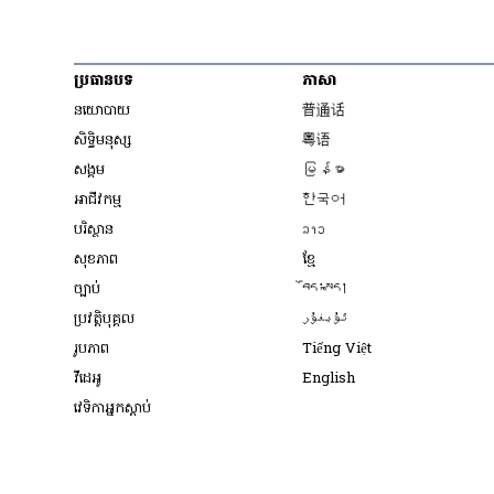
ប្រធានបទ
ភាសា
Opens in new wind
នយោបាយ
普通话
Opens in new window
សិទ្ធិ​មនុស្ស
粤语
Opens in new wind
សង្គម
မြန်မာ
Opens in new wind
អាជីវកម្ម
한국어
Opens in new window
បរិស្ថាន
ລາວ
Opens in new window
សុខភាព
ខ្មែ
Opens in new wind
ច្បាប់
བོད་སྐད།
Opens in new wind
ប្រវត្តិបុគ្គល
ئۇيغۇر
Opens in new w
រូបភាព
Tiếng Việt
Opens in new win
វីដេអូ
English
វេទិកា​អ្នក​ស្ដាប់