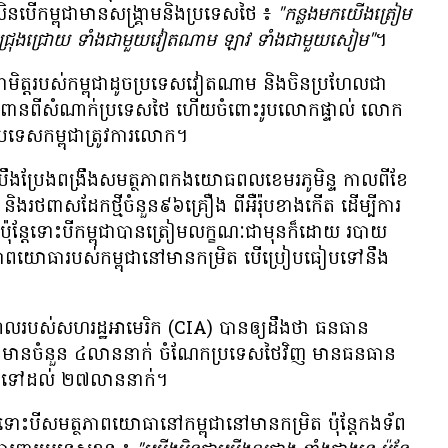
សិន​បើ​កម្ពុជា​មាន​សង្គ្រាម​និង​ប្រទេស​ថៃ ៖
"កន្លង​មក​យើង​ត្រៀម​
ប់​ជ្រុង​ជ្រោយ ទាំង​ជា​មួយ​វៀតណាម ឡាវ ទាំង​ជា​មួយ​សៀម"
។
ត្ត​របស់​កម្ពុជា​ដូច​ប្រទេស​វៀតណាម និង​ចិន​ប្រហែល​ជា​
លាន​ពាន​ពី​សំណាក់​ប្រទេស​ថៃ ហើយ​ចំពោះ​រូប​លោក​ផ្ទាល់ លោក​
ើ​ប្រទេស​កម្ពុជា​ត្រូវ​ការ​លោក។
្ច​ខំ​ប្រឹងប្រែង​ពង្រឹង​សមត្ថភាព​កង​យោធពល​ខេមរភូមិន្ទ កាល​ពី​ខែ​
ង​រថ​ពាស​ដែក​ថ្មី​ចំនួន​៩៦​គ្រឿង ពី​អឺរ៉ុប​ខាង​កើត ដើម្បី​ការ​
៉ុន្តែ​ទោះបី​កម្ពុជា​បាន​ត្រៀម​លក្ខណៈ​ជា​មុន​ក៏​ដោយ របាយ​
ភាព​យោធា​របស់​កម្ពុជា​នៅ​មាន​កម្រិត បើ​ប្រៀបធៀប​ទៅ​នឹង​
ដាល​របស់​សហ​រដ្ឋ​អាមេរិក (CIA) បាន​ឲ្យ​ដឹង​ថា ធនធាន​
ាហាន​មាន​ចំនួន ៤​លាន​នាក់ ចំណែក​ប្រទេស​ថៃ​វិញ មាន​ធនធាន​
ហូត​ទៅ​ដល់ ២៧​លាន​នាក់។
​សមត្ថភាព​យោធា​នៅ​កម្ពុជា​នៅ​មាន​កម្រិត ប៉ុន្តែ​កង​ទ័ព​