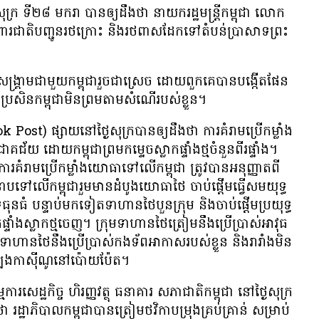
ងៃ​សុក្រ ទី​២៨ មករា បាន​ឲ្យ​ដឹង​ថា នាយក​រដ្ឋ​មន្រ្តី​កម្ពុជា លោក
ារ​ជាតិ​បញ្ជូន​រថ​ក្រោះ និង​រថ​ពាស​ដែក​ទៅ​តំបន់​ប្រាសាទ​ព្រះ​
ង្គ្រាម​ជា​មួយ​កម្ពុជា​រួច​ជា​ស្រេច ដោយ​ពួក​គេ​បាន​បង្កើត​ផែន​
ប្រសិន​កម្ពុជា​មិន​ព្រម​តាម​សំណើ​របស់​ខ្លួន។
st) ផ្សាយ​នៅ​ថ្ងៃ​សុក្រ​បាន​ឲ្យ​ដឹង​ថា ការ​គំរាម​ប្រើ​កម្លាំង​
័យ ដោយ​កម្ពុជា​ព្រម​កម្ទេច​ស្លាក​ផ្ទាំង​ថ្ម​ចំនួន​ពីរ​ផ្ទាំង។
ារ​គំរាម​ប្រើ​កម្លាំង​យោធា​ទៅ​លើ​កម្ពុជា ត្រូវ​បាន​អនុញ្ញាត​ពី​
នាប​ទៅ​លើ​កម្ពុជា​រួម​មាន​ដំបូង​យោធា​ថៃ ចាប់​ផ្ដើម​ធ្វើ​សមយុទ្ធ​
ន​ធំ បន្ទាប់​មក​ទៀត​ទាហាន​ថៃ​បួន​ក្រុម និង​ចាប់​ផ្ដើម​ប្រយុទ្ធ​
ផ្ទាំង​ស្លាក​ថ្ម​ចេញ។ ក្រុម​ទាហាន​ថៃ​ត្រៀម​នឹង​ប្រើប្រាស់​អាវុធ​
ទាហាន​ថៃ​នឹង​ប្រើ​ប្រាស់​កង​ទ័ព​អាកាស​របស់​ខ្លួន និង​រារាំង​មិន​
​ល្បែង​កាស៊ីណូ​នៅ​ប៉ោយប៉ែត។
ដ្ឋកិច្ច ហិរញ្ញវត្ថុ ធនាគារ សភា​ជាតិ​កម្ពុជា នៅ​ថ្ងៃ​សុក្រ
រដ្ឋាភិបាល​កម្ពុជា​បាន​ត្រៀម​ថវិកា​បម្រុង​គ្រប់​គ្រាន់ សម្រាប់​