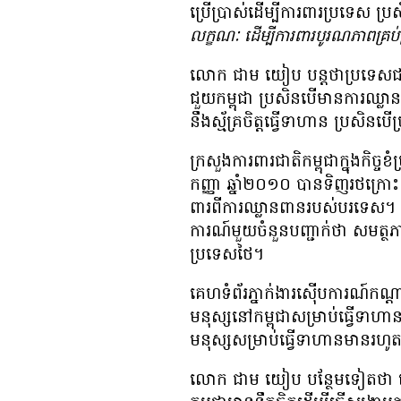
ប្រើ​ប្រាស់​ដើម្បី​ការ​ពារ​ប្រទេស ប្រ
លក្ខណៈ ដើម្បី​ការ​ពារ​បូរណភាព​គ្រ
លោក ជាម យៀប បន្ត​ថា​ប្រទេស​ជា​មិ
ជួយ​កម្ពុជា ប្រ​សិន​បើ​មាន​ការ​ឈ្
នឹង​ស្ម័គ្រ​ចិត្ត​ធ្វើ​ទាហាន ប្រសិន​ប
ក្រសួង​ការពារ​ជាតិ​កម្ពុជា​ក្នុង​កិច
កញ្ញា ឆ្នាំ​២០១០ បាន​ទិញ​រថក្រោះ និ
ពារ​ពី​ការ​ឈ្លាន​ពាន​របស់​បរទេស។ ប
ការណ៍​មួយ​ចំនួន​បញ្ជាក់​ថា សមត្ថ
ប្រទេស​ថៃ។
គេហទំព័រ​ភ្នាក់ងារ​ស៊ើប​ការណ៍​កណ្
មនុស្ស​នៅ​កម្ពុជា​សម្រាប់​ធ្វើ​ទ
មនុស្ស​សម្រាប់​ធ្វើ​ទាហាន​មាន​រ
លោក ជាម យៀប បន្ថែម​ទៀត​ថា ទោះបី