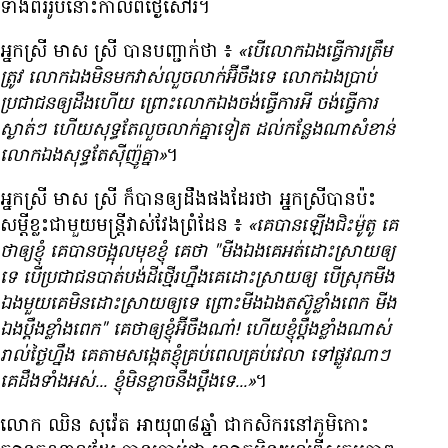
ទាំង​ពីរ​រូប​នោះ​កាល​ពី​ថ្ងៃ​សៅរ៍។
អ្នក​ស្រី មាស ស្រី បាន​បញ្ជាក់​ថា ៖
«បើ​លោក​ឯង​ធ្វើ​ការ​ត្រឹម
ត្រូវ លោក​ឯង​មិន​មក​វាស់​លួច​លាក់​អ៊ីចឹង​ទេ លោក​ឯង​ប្រាប់​
ប្រជាជន​ឲ្យ​ដឹង​ហើយ ព្រោះ​លោក​ឯង​ចង់​ធ្វើ​ការ​អី ចង់​ធ្វើ​ការ​
ស្ងាត់ៗ ហើយ​សុទ្ធ​តែ​លួច​លាក់​គ្នា​ទៀត ដល់​កន្លែង​ណា​សំខាន់​
លោក​ឯង​សុទ្ធ​តែ​ស៊ីញ៉ូ​គ្នា»
។
អ្នកស្រី មាស ស្រី ក៏​បាន​ឲ្យ​ដឹង​ផង​ដែរ​ថា អ្នក​ស្រី​បាន​ប៉ះ​
សម្ដី​ខ្លះ​ជាមួយ​មន្ត្រី​វាស់វែង​ព្រំដែន ៖
«គេ​បាន​ឡើង​ជិះ​ម៉ូតូ គេ​
ថា​ឲ្យ​ខ្ញុំ គេ​បាន​ចង្អុល​មុខ​ខ្ញុំ គេ​ថា "មីង​ឯង​គេ​អត់​ដោះស្រាយ​ឲ្យ​
ទេ បើ​ប្រជាជន​បាត់បង់​ដី​ថ្មើរ​ហ្នឹង​គេ​ដោះស្រាយ​ឲ្យ បើ​ស្រុក​មីង​
ឯង​មួយ​គេ​មិន​ដោះស្រាយ​ឲ្យ​ទេ ព្រោះ​មីង​ឯង​តស៊ូ​ខ្លាំង​ពេក មីង​
ឯង​ប្ដឹង​ខ្លាំង​ពេក" គេ​ថា​ឲ្យ​ខ្ញុំ​អ៊ីចឹង​ណា៎! ហើយ​ខ្ញុំ​ប្ដឹង​ខ្លាំង​ណាស់​
រាល់​ថ្ងៃ​ហ្នឹង គេ​តាម​សង្កេត​ខ្ញុំ​គ្រប់​ពេល​គ្រប់វេលា ទៅ​ផ្លូវ​ណាៗ​
គេ​ដឹង​ទាំង​អស់... ខ្ញុំ​មិន​ខ្លាច​នឹង​ប្ដឹង​ទេ...»
។
លោក ឈិន សុវ៉េត អាយុ​៣៨​ឆ្នាំ ជា​កសិករ​នៅ​ភូមិ​កោះ​