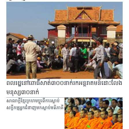
ពលរដ្ឋ​នៅ​ពោធិ៍សាត់​៣០០​នាក់​រក​អន្តរាគមន៍​ដោះលែង​
មនុស្ស​៣០​នាក់
សាលាក្ដី​ខ្មែរ​ក្រហម​ប្ដូរ​​ពី​ការ​ស្ដាប់​
សក្ខីកម្ម​អ្នក​ជំនាញ​មក​ស្ដាប់​មតិ​ភាគី