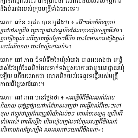
ក្បាន​កណ្ដាល​ដែរ បាន​ប្រាប់​ថា លោក​មិន​យល់​ពី​សកម្មភាព​
និង​បំណង​របស់​ក្រុម​មន្ត្រី​ទាំង​នោះ​ទេ។
លោក ឈិន សុវ៉េត បាន​ឲ្យ​ដឹង​ថា ៖
«វ៉ៃៗ​ម៉េច​ក៏​មិន​ប្រាប់​
ប្រជាជន​ឲ្យ​ដឹង ព្រោះ​ប្រជាជន​គ្នា​មិន​ដែល​បាន​រៀន​សូត្រ​អី​ផង។
គ្នា​ងឿង​ឆ្ងល់ ឃើញ​គេ​ធ្វើ​ចម្លែកៗ​អ៊ីចឹង ចេះ​តែ​មាន​ការ​ងឿង​ឆ្ងល់
ចេះ​តែ​និយាយ ចេះ​តែ​ស្ដី​ទៅ​ណា៎!»
។
លោក ពៅ ភាព ជំទប់​ទី​២​នៃឃុំ​សំរោង បាន​អះអាង​ថា មន្ត្រី​
វាស់វែង​ព្រំដែន​មិន​ដែល​ទាក់ទង​ឬ​សហការ​ជាមួយ​អាជ្ញាធរ​ឃុំ​
ឡើយ ហើយ​លោក​ថា លោក​មិន​យល់​ទេ​នូវ​ទង្វើ​របស់​មន្ត្រី​
កាល​ពី​ថ្ងៃ​សៅរ៍​នោះ។
លោក ពៅ ភាព បាន​ថ្លែង​ថា ៖
«គេ​ធ្វើ​អី​អ៊ីចឹង​គេ​អត់​ដែល​
និយាយ ឬ​ផ្សព្វផ្សាយ​ជា​ព័ត៌មាន​ចេញ​ថា គេ​ធ្វើ​វាស់​អ៊ីចេះៗ​ទៅ​
ខុស ឥឡូវ​ថា​ត្រូវ​កែ​តម្រូវ​អី​យ៉ាង​ម៉េចៗ គេ​អត់​បាន​ឲ្យ​ឮ ឲ្យ​ដឹង​អី​
ទាំង​អស់! គេ​ដើរ​ហ្នឹង ដើរ​របៀប​ក្មេង​ទៅ​បំពុល​សត្វ​អ៊ីចឹង​ណា៎
ដើរ​តាម​វាល​ស្រែ​ហ្នឹង សរសេរ​កត់ៗ​យក​អ៊ីចឹង​ណា៎»
។