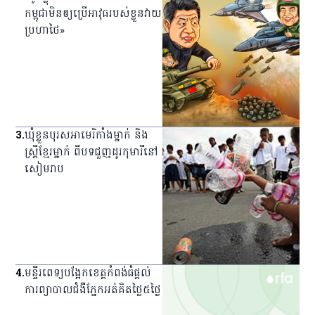
កម្ពុជាមិនឲ្យប្រើអាវុធរបស់ខ្លួនវាយ
ប្រហាថៃ»
3
.
ឃុំ​ខ្លួន​បុរស​អាមេរិកាំង​ម្នាក់ និង​
ស្ត្រី​ខ្មែរ​ម្នាក់ ពី​បទ​ជួញ​ដូរ​កុមារី​នៅ​
សៀមរាប
4
.
មន្ទីរពេទ្យ​បង្អែក​ខេត្ត​កំពង់ធំ​ផ្ដល់​
ការ​ព្យាបាល​ជំងឺ​ភ្នែក​អត់​គិត​ថ្លៃ​៥​ថ្ងៃ