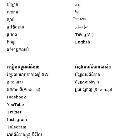
Opens in new window
បរិស្ថាន
ລາວ
Opens in new window
សុខភាព
ខ្មែ
Opens in new window
ច្បាប់
བོད་སྐད།
Opens in new window
ប្រវត្តិបុគ្គល
ئۇيغۇر
Opens in new window
រូបភាព
Tiếng Việt
Opens in new window
វីដេអូ
English
វេទិកា​អ្នក​ស្ដាប់
របៀប​ទទួល​ព័ត៌មាន​
ស្វែងរកព័ត៌មានចាស់ៗ
វិទ្យុ​រលក​ធាតុអាកាស​ខ្លី SW
ប័ណ្ណសារ​ព័ត៌មាន​
​ផ្កាយ​រណប
ប័ណ្ណសារ​សំឡេង
​ផតខាសធ៍(Podcast)
ប្លង់បណ្តាញ (Sitemap)
Opens in new window
Facebook
Opens in new window
YouTube
Opens in new window
Twitter
Opens in new window
Instagram
Opens in new window
Telegram
អានព័ត៌មានក្នុង អ៊ីម៉ែល