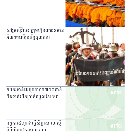
សង្គម​ស៊ីវិល​៖ ក្រុមហ៊ុន​ឯកជន​​មាន​
អំណាច​លើ​ប្រព័ន្ធ​តុលាការ
កម្មករ​កាត់​ដេរ​ប្រមាណ​៧០០​នាក់​
មិន​ទាន់​បើក​ប្រាក់​ឈ្នួល​ខែ​មករា
អង្គការ​៤​គ្រោង​ធ្វើ​សិក្ខាសាលា​ស្ដី​
អំពី​ហិរញ្ញវត្ថុ​នយោបាយ