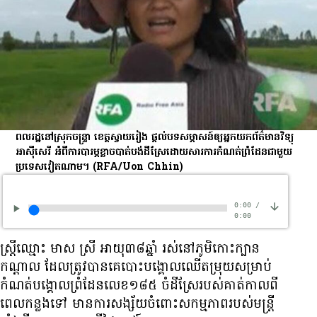
ពលរដ្ឋ​នៅ​ស្រុក​ចន្ទ្រា ខេត្ត​ស្វាយរៀង ផ្ដល់​បទ​សម្ភាសន៍​ឲ្យ​អ្នក​យក​ព័ត៌មាន​វិទ្យុ​
អាស៊ីសេរី អំពី​ការ​បារម្ភ​ខ្លាច​បាត់បង់​ដី​ស្រែ​ដោយសារ​ការ​កំណត់​ព្រំដែន​ជាមួយ​
ប្រទេស​វៀតណាម។
(RFA/Uon Chhin)
0:00
/
0:00
ស្ត្រី​ឈ្មោះ មាស ស្រី អាយុ​៣៨​ឆ្នាំ រស់​នៅ​ភូមិ​កោះ​ក្បាន​
កណ្ដាល ដែល​ត្រូវ​បាន​គេ​បោះ​បង្គោល​ឈើ​តម្រុយ​សម្រាប់​
កំណត់​បង្គោល​ព្រំដែន​លេខ​១៨៥ ចំ​ដី​ស្រែ​របស់​គាត់​កាល​ពី​
ពេល​កន្លង​ទៅ មាន​ការ​សង្ស័យ​ចំពោះ​សកម្មភាព​របស់​មន្ត្រី​