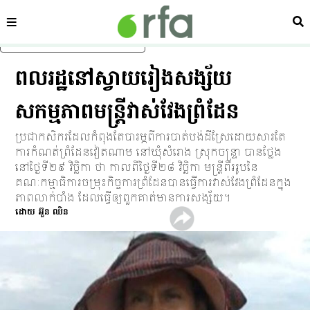
ផ្នែក
ស្វ
រំលងទៅមាតិកាចម្បង
ពលរដ្ឋ​នៅ​ស្វាយរៀង​សង្ស័យ​
សកម្មភាព​មន្ត្រី​វាស់វែង​ព្រំដែន
ប្រជា​កសិករ​ដែល​កំពុង​តែ​បារម្ភ​ពី​ការ​បាត់បង់​ដីស្រែ​ដោយសារ​តែ​
ការ​កំណត់​ព្រំដែន​វៀតណាម នៅ​ឃុំ​សំរោង ស្រុក​ចន្ទ្រា បាន​ថ្លែង​
នៅ​ថ្ងៃ​ទី​២៩ វិច្ឆិកា ថា កាលពី​ថ្ងៃ​ទី​២៨ វិច្ឆិកា មន្ត្រី​ពីរ​រូប​នៃ​
គណៈកម្មាធិការ​ចម្រុះ​កិច្ចការ​ព្រំដែន​បាន​ធ្វើ​ការ​វាស់វែង​ព្រំដែន​ក្នុង​
ភាព​លាក់​បាំង ដែល​ធ្វើ​ឲ្យ​ពួក​គាត់​មាន​ការ​សង្ស័យ។
ដោយ អ៊ួន ឈិន