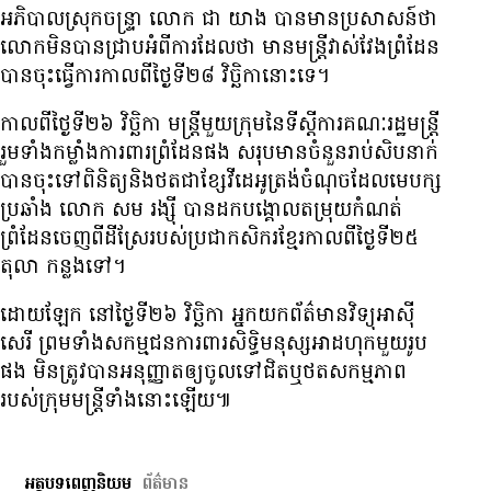
អភិបាល​ស្រុក​ចន្ទ្រា លោក ជា យាង បាន​មាន​ប្រសាសន៍​ថា
លោក​មិន​បាន​ជ្រាប​អំពី​ការ​ដែល​ថា មាន​មន្ត្រី​វាស់វែង​ព្រំដែន​
បាន​ចុះ​ធ្វើ​ការ​កាល​ពី​ថ្ងៃ​ទី​២៨ វិច្ឆិកា​នោះ​ទេ។
កាល​ពី​ថ្ងៃ​ទី​២៦ វិច្ឆិកា មន្ត្រី​មួយ​ក្រុម​នៃ​ទីស្ដីការ​គណៈរដ្ឋមន្ត្រី
រួម​ទាំង​កម្លាំង​ការពារ​ព្រំដែន​ផង សរុប​មាន​ចំនួន​រាប់​សិប​នាក់
បាន​ចុះ​ទៅ​ពិនិត្យ​និង​ថត​ជា​ខ្សែ​វីដេអូ​ត្រង់​ចំណុច​ដែល​មេ​បក្ស​
ប្រឆាំង លោក សម រង្ស៊ី បាន​ដក​បង្គោល​តម្រុយ​កំណត់​
ព្រំដែន​ចេញ​ពី​ដីស្រែ​របស់​ប្រជា​កសិករ​ខ្មែរ​កាល​ពី​ថ្ងៃ​ទី​២៥
តុលា កន្លង​ទៅ។
ដោយ​ឡែក នៅ​ថ្ងៃ​ទី​២៦ វិច្ឆិកា អ្នក​យក​ព័ត៌មាន​វិទ្យុ​អាស៊ី​
សេរី ព្រម​ទាំង​សកម្មជន​ការពារ​សិទ្ធិ​មនុស្ស​អាដហុក​មួយ​រូប​
ផង មិន​ត្រូវ​បាន​អនុញ្ញាត​ឲ្យ​ចូល​ទៅ​ជិត​ឬ​ថត​សកម្មភាព​
របស់​ក្រុម​មន្ត្រី​ទាំង​នោះ​ឡើយ៕
អត្ថបទពេញនិយម
ព័ត៌មាន