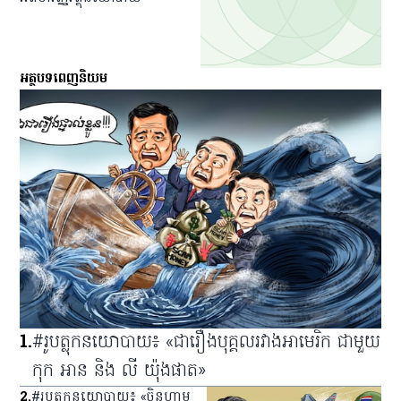
អត្ថបទពេញនិយម
1
.
#រូបត្លុកនយោបាយ៖ «ជារឿងបុគ្គលរវាងអាមេរិក ជាមួយ
កុក អាន និង លី យ៉ុងផាត»
2
.
#រូបត្លុកនយោបាយ៖ «ចិនហាម