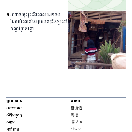
5
.
អាជ្ញាធរ​ចុះ​រុះរើ​ផ្ទះ​ពលរដ្ឋ​២​ខ្នង​
ដែល​ប៉ះពាល់​គម្រោង​ពង្រីក​ផ្លូវ​នៅ​
ខណ្ឌ​ព្រែកព្នៅ
ប្រធានបទ
ភាសា
Opens in new window
នយោបាយ
普通话
Opens in new window
សិទ្ធិ​មនុស្ស
粤语
Opens in new window
សង្គម
မြန်မာ
Opens in new window
អាជីវកម្ម
한국어