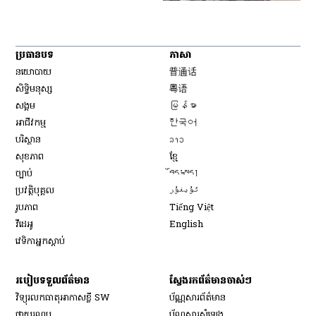
ប្រធានបទ
ភាសា
Opens in new window
នយោបាយ
普通话
Opens in new window
សិទ្ធិ​មនុស្ស
粤语
Opens in new window
សង្គម
မြန်မာ
Opens in new window
អាជីវកម្ម
한국어
Opens in new window
បរិស្ថាន
ລາວ
Opens in new window
សុខភាព
ខ្មែ
Opens in new window
ច្បាប់
བོད་སྐད།
Opens in new window
ប្រវត្តិបុគ្គល
ئۇيغۇر
Opens in new window
រូបភាព
Tiếng Việt
Opens in new window
វីដេអូ
English
វេទិកា​អ្នក​ស្ដាប់
របៀប​ទទួល​ព័ត៌មាន​
ស្វែងរកព័ត៌មានចាស់ៗ
វិទ្យុ​រលក​ធាតុអាកាស​ខ្លី SW
ប័ណ្ណសារ​ព័ត៌មាន​
​ផ្កាយ​រណប
ប័ណ្ណសារ​សំឡេង