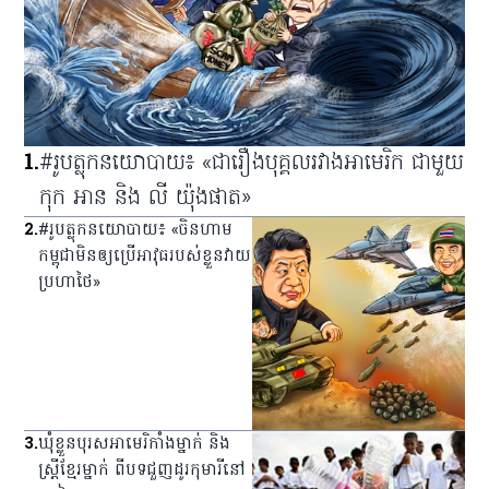
1
.
#រូបត្លុកនយោបាយ៖ «ជារឿងបុគ្គលរវាងអាមេរិក ជាមួយ
កុក អាន និង លី យ៉ុងផាត»
2
.
#រូបត្លុកនយោបាយ៖ «ចិនហាម
កម្ពុជាមិនឲ្យប្រើអាវុធរបស់ខ្លួនវាយ
ប្រហាថៃ»
3
.
ឃុំ​ខ្លួន​បុរស​អាមេរិកាំង​ម្នាក់ និង​
ស្ត្រី​ខ្មែរ​ម្នាក់ ពី​បទ​ជួញ​ដូរ​កុមារី​នៅ​