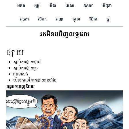
មករា
កុម្ភៈ
មីនា
មេសា
ឧសភា
មិថុនា
កក្កដា
សីហា
កញ្ញា
តុលា
វិច្ឆិកា
ធ្នូ
រកមិនឃើញលទ្ធផល
ផ្សាយ
ស្ដាប់ការផ្សាយផ្ទាល់
ស្ដាប់ការផ្សាយរួច
ផតខាសធ៍
មើលកាលវិភាគផ្សាយប្រចាំថ្ងៃ
អត្ថបទពេញនិយម