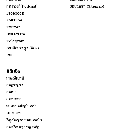
​ផតខាសធ៍(Podcast)
ប្លង់បណ្តាញ (Sitemap)
Opens in new window
Facebook
Opens in new window
YouTube
Opens in new window
Twitter
Opens in new window
Instagram
Opens in new window
Telegram
អានព័ត៌មានក្នុង អ៊ីម៉ែល
Opens in new window
RSS
អំពីយើង
ក្រមសីលធម៌
ការគ្រប់គ្រង
Opens in new window
ការងារ
ឯកជនភាព
គោលការណ៍ប្រើប្រាស់
Opens in new window
USAGM
Opens in new window
វិទ្យុសំឡេងសហរដ្ឋអាមេរិក
កាលវិភាគផ្សាយប្រចាំថ្ងៃ