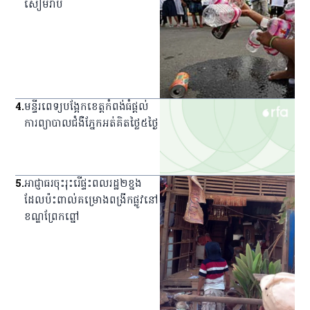
សៀមរាប
4
.
មន្ទីរពេទ្យ​បង្អែក​ខេត្ត​កំពង់ធំ​ផ្ដល់​
ការ​ព្យាបាល​ជំងឺ​ភ្នែក​អត់​គិត​ថ្លៃ​៥​ថ្ងៃ
5
.
អាជ្ញាធរ​ចុះ​រុះរើ​ផ្ទះ​ពលរដ្ឋ​២​ខ្នង​
ដែល​ប៉ះពាល់​គម្រោង​ពង្រីក​ផ្លូវ​នៅ​
ខណ្ឌ​ព្រែកព្នៅ