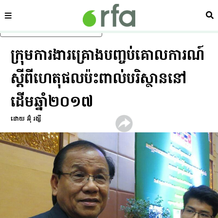
ផ្នែក
ស្វ
រំលងទៅមាតិកាចម្បង
ក្រុម​ការងារ​គ្រោង​បញ្ចប់​គោលការណ៍​
ស្ដីពី​ហេតុផល​ប៉ះពាល់​បរិស្ថាន​នៅ​
ដើម​ឆ្នាំ​២០១៧
ដោយ អ៊ុំ រង្សី