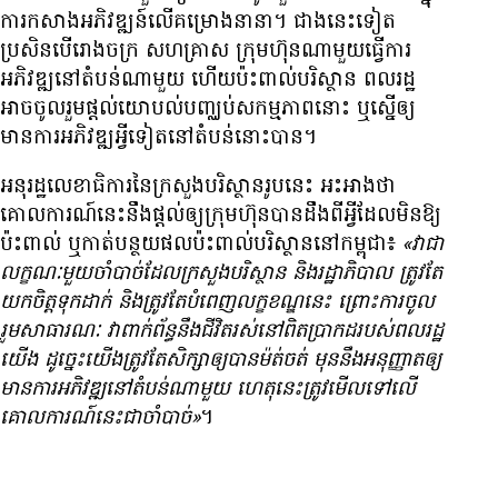
ការ​កសាង​អភិវឌ្ឍន៍​លើ​គម្រោង​នានា។ ជាង​នេះ​ទៀត
ប្រសិនបើ​រោងចក្រ សហគ្រាស ក្រុមហ៊ុន​ណា​មួយ​ធ្វើ​ការ​
អភិវឌ្ឍ​នៅ​តំបន់​ណា​មួយ ហើយ​ប៉ះពាល់​បរិស្ថាន ពលរដ្ឋ​
អាច​ចូលរួម​ផ្ដល់​យោបល់​បញ្ឈប់​សកម្មភាព​នោះ ឬ​ស្នើ​ឲ្យ​
មាន​ការ​អភិវឌ្ឍ​អ្វី​ទៀត​នៅ​តំបន់​នោះ​បាន។
អនុ​រដ្ឋលេខាធិការ​នៃ​ក្រសួង​បរិស្ថាន​រូប​នេះ អះអាង​ថា
គោលការណ៍​នេះ​នឹង​ផ្ដល់​ឲ្យ​ក្រុមហ៊ុន​បាន​ដឹង​ពី​អ្វី​ដែល​មិន​ឱ្យ​
ប៉ះពាល់ ឬ​កាត់​បន្ថយ​ផល​ប៉ះពាល់​បរិស្ថាន​នៅ​កម្ពុជា៖
«វា​ជា​
លក្ខណៈ​មួយ​ចាំបាច់​ដែល​ក្រសួង​បរិស្ថាន និង​រដ្ឋាភិបាល ត្រូវ​តែ​
យក​ចិត្ត​ទុកដាក់ និង​ត្រូវ​តែ​បំពេញ​លក្ខខណ្ឌ​នេះ ព្រោះ​ការ​ចូល
រួម​សាធារណៈ វា​ពាក់ព័ន្ធ​នឹង​ជីវិត​រស់​នៅ​ពិត​ប្រាកដ​របស់​ពលរដ្ឋ​
យើង ដូច្នេះ​យើង​ត្រូវ​តែ​សិក្សា​ឲ្យ​បាន​ម៉ត់ចត់ មុន​នឹង​អនុញ្ញាត​ឲ្យ​
មាន​ការ​អភិវឌ្ឍ​នៅ​តំបន់​ណា​មួយ ហេតុ​នេះ​ត្រូវ​មើល​ទៅ​លើ​
គោលការណ៍​នេះ​ជា​ចាំបាច់»
។