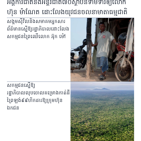
អង្គការជាតិនិងអន្តរជាតិ៧០ស្ថាប័នទាមទារឲ្យលោក
ហ៊ុន ម៉ាណែត ដោះលែងយុវជនចលនាមាតាធម្មជាតិ
សង្គមស៊ីវិលនិងសមាគមអ្នកសារ
ព័ត៌មានស្នើឱ្យរដ្ឋាភិបាលដោះលែង
សកម្មជនព្រៃឈើលោក អ៊ុក ម៉ៅ
សកម្មជនស្នើឱ្យ
រដ្ឋាភិបាលលុបចោលគម្រោងកាត់ដី
ព្រៃឡង់៩៩ហិកតារឱ្យក្រុមហ៊ុន
ឯកជន