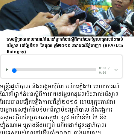
សេចក្ដី​ព្រាង​គោលការណ៍​ណែនាំ​ថ្នាក់​តំបន់​ស្ដីពី​ការ​វាយ​តម្លៃ​ហេតុផល​ប៉ះពាល់​
បរិស្ថាន នៅ​ថ្ងៃ​ទី​២៨ ខែ​តុលា ឆ្នាំ​២០១៦ នា​រាជធានី​ភ្នំពេញ។
(RFA/Um
Raingsy)
0:00
/
0:00
មន្ត្រី​រដ្ឋាភិបាល និង​សង្គម​ស៊ីវិល លើក​ឡើង​ថា គោលការណ៍​
ណែនាំ​ថ្នាក់​តំបន់​ស្ដីពី​ការ​វាយ​តម្លៃ​ហេតុផល​ប៉ះពាល់​បរិស្ថាន​
ដែល​បាន​បង្កើត​ឡើង​កាល​ពី​ឆ្នាំ​២០១៥ ដោយ​ក្រុម​ការងារ​
បច្ចេកទេស​ថ្នាក់​តំបន់​មក​ពី​ស្ថាប័ន​រដ្ឋាភិបាល និង​អង្គការ​
សង្គម​ស៊ីវិល​នៃ​ប្រទេស​កម្ពុជា ឡាវ មីយ៉ាន់ម៉ា ថៃ និង​
វៀតណាម គ្រោង​នឹង​បញ្ចប់ ហើយ​ដាក់​ជូន​រដ្ឋាភិបាល​
ប្រទេស​របស់​ខ្លួន​នៅ​ដើម​ឆ្នាំ​២០១៧ ខាង​មុខ​នេះ។