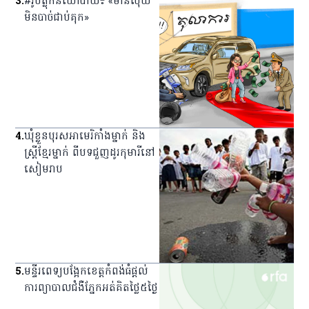
3
.
#រូបត្លុកនយោបាយ៖ «មានលុយ
មិនបាច់ជាប់គុក»
4
.
ឃុំ​ខ្លួន​បុរស​អាមេរិកាំង​ម្នាក់ និង​
ស្ត្រី​ខ្មែរ​ម្នាក់ ពី​បទ​ជួញ​ដូរ​កុមារី​នៅ​
សៀមរាប
5
.
មន្ទីរពេទ្យ​បង្អែក​ខេត្ត​កំពង់ធំ​ផ្ដល់​
ការ​ព្យាបាល​ជំងឺ​ភ្នែក​អត់​គិត​ថ្លៃ​៥​ថ្ងៃ