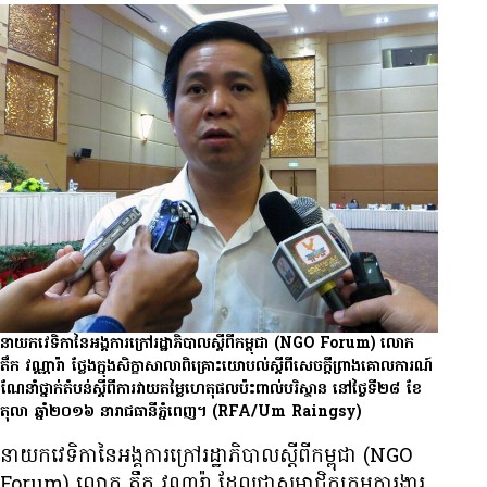
នាយក​វេទិកា​នៃ​អង្គការ​ក្រៅ​រដ្ឋាភិបាល​ស្ដីពី​កម្ពុជា (NGO Forum) លោក
តឹក វណ្ណារ៉ា ថ្លែង​ក្នុង​សិក្ខាសាលា​ពិគ្រោះ​យោបល់​ស្ដីពី​សេចក្ដី​ព្រាង​គោលការណ៍​
ណែនាំ​ថ្នាក់​តំបន់​ស្ដីពី​ការ​វាយ​តម្លៃ​ហេតុផល​ប៉ះពាល់​បរិស្ថាន នៅ​ថ្ងៃ​ទី​២៨ ខែ​
តុលា ឆ្នាំ​២០១៦ នា​រាជធានី​ភ្នំពេញ។
(RFA/Um Raingsy)
នាយក​វេទិកា​នៃ​អង្គការ​ក្រៅ​រដ្ឋាភិបាល​ស្ដីពី​កម្ពុជា (NGO
Forum) លោក តឹក វណ្ណារ៉ា ដែល​ជា​សមាជិក​ក្រុម​ការងារ​