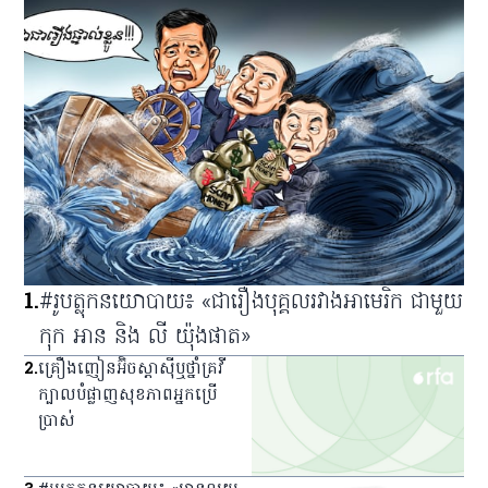
1
.
#រូបត្លុកនយោបាយ៖ «ជារឿងបុគ្គលរវាងអាមេរិក ជាមួយ
កុក អាន និង លី យ៉ុងផាត»
2
.
គ្រឿង​ញៀន​អ៊ិចស្តាស៊ី​ឬ​ថ្នាំ​គ្រវី​
ក្បាល​បំផ្លាញ​សុខភាព​អ្នក​ប្រើ
ប្រាស់