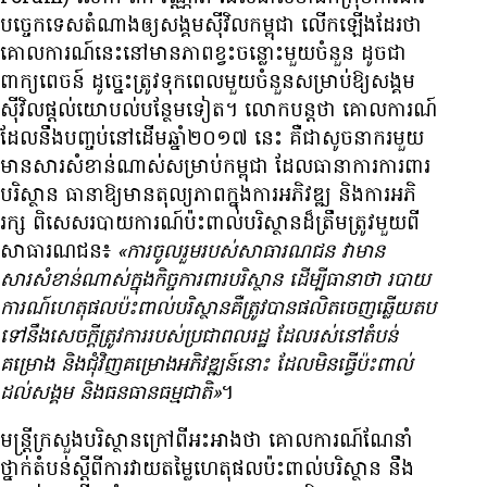
បច្ចេកទេស​តំណាង​ឲ្យ​សង្គម​ស៊ីវិល​កម្ពុជា លើក​ឡើង​ដែរ​ថា
គោលការណ៍​នេះ​នៅ​មាន​ភាព​ខ្វះ​ចន្លោះ​មួយ​ចំនួន ដូចជា​
ពាក្យពេចន៍ ដូច្នេះ​ត្រូវ​ទុក​ពេល​មួយ​ចំនួន​សម្រាប់​ឱ្យ​សង្គម​
ស៊ីវិល​ផ្ដល់​យោបល់​បន្ថែម​ទៀត។ លោក​បន្ត​ថា គោលការណ៍​
ដែល​នឹង​បញ្ចប់​នៅ​ដើម​ឆ្នាំ​២០១៧ នេះ គឺ​ជា​សូចនាករ​មួយ​
មាន​សារសំខាន់​ណាស់​សម្រាប់​កម្ពុជា ដែល​ធានា​ការ​ការពារ​
បរិស្ថាន ធានា​ឱ្យ​មាន​តុល្យភាព​ក្នុង​ការ​អភិវឌ្ឍ និង​ការ​អភិ
រក្ស ពិសេស​របាយការណ៍​ប៉ះពាល់​បរិស្ថាន​ដ៏​ត្រឹមត្រូវ​មួយ​ពី​
សាធារណជន៖
«ការ​ចូលរួម​របស់​សាធារណជន វា​មាន​
សារសំខាន់​ណាស់​ក្នុង​កិច្ច​ការពារ​បរិស្ថាន ដើម្បី​ធានា​ថា របាយ
ការណ៍​ហេតុ​ផល​ប៉ះពាល់​បរិស្ថាន​គឺ​ត្រូវ​បាន​ផលិត​ចេញ​ឆ្លើយ​តប​
ទៅ​នឹង​សេចក្ដី​ត្រូវ​ការ​របស់​ប្រជាពលរដ្ឋ ដែល​រស់​នៅ​តំបន់​
គម្រោង និង​ជុំវិញ​គម្រោង​អភិវឌ្ឍន៍​នោះ ដែល​មិន​ធ្វើ​ប៉ះពាល់​
ដល់​សង្គម និង​ធនធាន​ធម្មជាតិ»
។
​មន្ត្រី​ក្រសួង​បរិស្ថាន​ក្រៅ​ពី​អះអាង​ថា គោលការណ៍​ណែនាំ​
ថ្នាក់​តំបន់​ស្ដីពី​ការ​វាយ​តម្លៃ​ហេតុផល​ប៉ះពាល់​បរិស្ថាន នឹង​