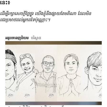
នេះ៖
ដើម្បី​រក្សា​សេចក្ដី​ថ្លៃថ្នូរ យើង​ខ្ញុំ​នឹង​ផ្សាយ​តែ​មតិ​ណា ដែល​មិន​
ជេរ​ប្រមាថ​ដល់​អ្នក​ដទៃ​ប៉ុណ្ណោះ។
អត្ថបទពេញនិយម
បរិស្ថាន