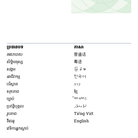
ប្រធានបទ
ភាសា
Opens in new window
នយោបាយ
普通话
Opens in new window
សិទ្ធិ​មនុស្ស
粤语
Opens in new window
សង្គម
မြန်မာ
Opens in new window
អាជីវកម្ម
한국어
Opens in new window
បរិស្ថាន
ລາວ
Opens in new window
សុខភាព
ខ្មែ
Opens in new window
ច្បាប់
བོད་སྐད།
Opens in new window
ប្រវត្តិបុគ្គល
ئۇيغۇر
Opens in new window
រូបភាព
Tiếng Việt
Opens in new window
វីដេអូ
English
វេទិកា​អ្នក​ស្ដាប់