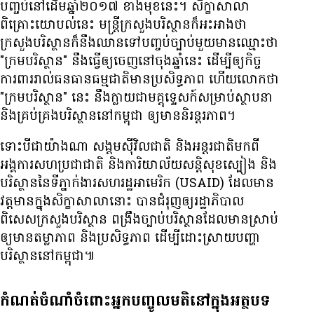
បញ្ចប់​នៅ​ដើម​ឆ្នាំ​២០១៧ ខាង​មុខ​នេះ។ សិក្ខាសាលា​
ពិគ្រោះ​យោបល់​នេះ មន្ត្រី​ក្រសួង​បរិស្ថាន​ក៏​អះអាង​ថា
ក្រសួង​បរិស្ថាន​ក៏​នឹង​ឈាន​ទៅ​បញ្ចប់​ច្បាប់​មួយ​មាន​ឈ្មោះ​ថា
"ក្រម​បរិស្ថាន" នឹង​ធ្វើ​ឲ្យ​ចេញ​នៅ​ចុង​ឆ្នាំ​នេះ ដើម្បី​ឲ្យ​កិច្ច​
ការពារ​រាល់​ធនធាន​ធម្មជាតិ​មាន​ប្រសិទ្ធភាព ហើយ​លោក​ថា
"ក្រម​បរិស្ថាន" នេះ នឹង​ក្លាយ​ជា​មគ្គុទ្ទេសក៍​សម្រាប់​ស្ថាបនា
និង​គ្រប់គ្រង​បរិស្ថាន​នៅ​កម្ពុជា ឲ្យ​មាន​និរន្តរភាព។
ទោះ​បី​ជា​យ៉ាង​ណា សង្គម​ស៊ីវិល​ជាតិ និង​អន្តរជាតិ​មក​ពី​
អង្គការ​សហប្រជាជាតិ និង​ការិយាល័យ​សន្តិសុខ​ស្បៀង និង​
បរិស្ថាន​នៃ​ទីភ្នាក់ងារ​សហរដ្ឋ​អាមេរិក (USAID) ដែល​មាន​
វត្តមាន​ក្នុង​សិក្ខាសាលា​នោះ បាន​ជំរុញ​ឲ្យ​រដ្ឋាភិបាល
ពិសេស​ក្រសួង​បរិស្ថាន ពង្រឹង​ច្បាប់​បរិស្ថាន​ដែល​មាន​ស្រាប់​
ឲ្យ​មាន​តម្លាភាព និង​ប្រសិទ្ធភាព ដើម្បី​ដោះស្រាយ​បញ្ហា​
បរិស្ថាន​នៅ​កម្ពុជា៕
កំណត់ចំណាំចំពោះអ្នកបញ្ចូលមតិនៅក្នុងអត្ថបទ