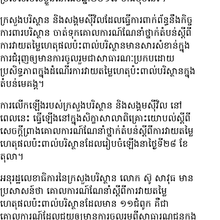
ក្រសួង​បរិស្ថាន និង​សង្គម​ស៊ីវិល​ដែល​ធ្វើ​ការ​ពាក់ព័ន្ធ​នឹង​កិច្ច​
ការពារ​បរិស្ថាន ចាត់​ទុក​គោលការណ៍​ណែនាំ​ថ្នាក់​តំបន់​ស្ដីពី​
ការ​វាយ​តម្លៃ​ហេតុផល​ប៉ះពាល់​បរិស្ថាន​មាន​សារសំខាន់​ក្នុង​
ការ​ជំរុញ​ឲ្យ​មាន​ការ​ចូលរួម​ជា​សាធារណៈ​ប្រកប​ដោយ​
ប្រសិទ្ធភាព​ក្នុង​ដំណើរការ​វាយ​តម្លៃ​ហេតុ​ប៉ះពាល់​បរិស្ថាន​ក្នុង​
តំបន់​មេគង្គ។
ការ​លើក​ឡើង​របស់​ក្រសួង​បរិស្ថាន និង​សង្គម​ស៊ីវិល នៅ​
ពេល​នេះ ធ្វើ​ឡើង​នៅ​ក្នុង​សិក្ខាសាលា​ពិគ្រោះ​យោបល់​ស្ដីពី​
សេចក្ដី​ព្រាង​គោលការណ៍​ណែនាំ​ថ្នាក់​តំបន់​ស្ដីពី​ការ​វាយ​តម្លៃ​
ហេតុផល​ប៉ះពាល់​បរិស្ថាន​ដែល​រៀបចំ​ឡើង​នា​ថ្ងៃ​ទី​២៨ ខែ​
តុលា។
អនុ​រដ្ឋលេខាធិការ​នៃ​ក្រសួង​បរិស្ថាន លោក ស៊ូ សាវុធ មាន​
ប្រសាសន៍​ថា គោលការណ៍​ណែនាំ​ស្ដីពី​ការ​វាយ​តម្លៃ​
ហេតុផល​ប៉ះពាល់​បរិស្ថាន​ដែល​មាន ១១​ជំពូក គឺ​ជា​
គោលការណ៍​ដែល​ជួយ​ឲ្យ​មាន​ការ​ចូលរួម​ពី​សាធារណជន​ក្នុង​