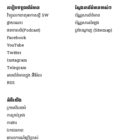
របៀប​ទទួល​ព័ត៌មាន​
ស្វែងរកព័ត៌មានចាស់ៗ
វិទ្យុ​រលក​ធាតុអាកាស​ខ្លី SW
ប័ណ្ណសារ​ព័ត៌មាន​
​ផ្កាយ​រណប
ប័ណ្ណសារ​សំឡេង
​ផតខាសធ៍(Podcast)
ប្លង់បណ្តាញ (Sitemap)
Opens in new window
Facebook
Opens in new window
YouTube
Opens in new window
Twitter
Opens in new window
Instagram
Opens in new window
Telegram
អានព័ត៌មានក្នុង អ៊ីម៉ែល
Opens in new window
RSS
អំពីយើង
ក្រមសីលធម៌
ការគ្រប់គ្រង
Opens in new window
ការងារ
ឯកជនភាព
គោលការណ៍ប្រើប្រាស់