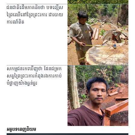
ជនជាតិដើមភាគតិចថា បទល្មើស
ព្រៃឈើនៅព្រៃព្រះរការ ជារបាយ
ការណ៍ពិត
សកម្មជនរកឃើញថា ដែនជម្រក
សត្វព្រៃព្រះរការកំពុងរងការកាប់
បំផ្លាញយ៉ាងធ្ងន់ធ្ងរ
អត្ថបទពេញនិយម