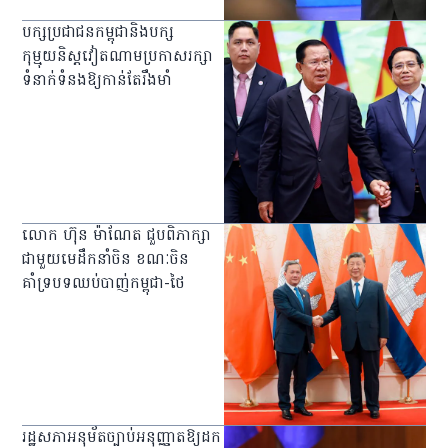
បក្សប្រជាជនកម្ពុជានិងបក្ស
កុម្មុយនិស្ដវៀតណាមប្រកាសរក្សា
ទំនាក់ទំនងឱ្យកាន់តែរឹងមាំ
លោក ហ៊ុន ម៉ាណែត ជួបពិភាក្សា
ជាមួយមេដឹកនាំចិន ខណៈចិន
គាំទ្របទឈប់បាញ់កម្ពុជា-ថៃ
រដ្ឋសភាអនុម័តច្បាប់អនុញ្ញាតឱ្យដក