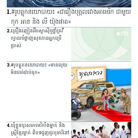
1
.
#រូបត្លុកនយោបាយ៖ «ជារឿងបុគ្គលរវាងអាមេរិក ជាមួយ
កុក អាន និង លី យ៉ុងផាត»
2
.
គ្រឿង​ញៀន​អ៊ិចស្តាស៊ី​ឬ​ថ្នាំ​គ្រវី​
ក្បាល​បំផ្លាញ​សុខភាព​អ្នក​ប្រើ
ប្រាស់
3
.
#រូបត្លុកនយោបាយ៖ «មានលុយ
មិនបាច់ជាប់គុក»
4
.
ឃុំ​ខ្លួន​បុរស​អាមេរិកាំង​ម្នាក់ និង​
ស្ត្រី​ខ្មែរ​ម្នាក់ ពី​បទ​ជួញ​ដូរ​កុមារី​នៅ​