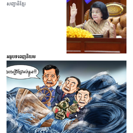
សញ្ជាតិខ្មែរ
អត្ថបទពេញនិយម