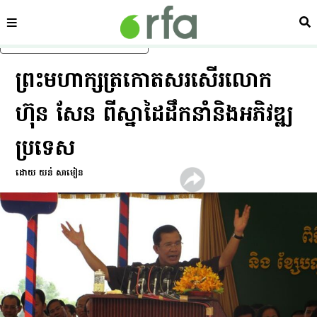
ផ្នែក
ស្វ
រំលងទៅមាតិកាចម្បង
ព្រះមហាក្សត្រ​កោត​សរសើរ​លោក
ហ៊ុន សែន ពី​ស្នាដៃ​ដឹក​នាំ​និង​អភិវឌ្ឍ​
ប្រទេស
ដោយ យន់ សាមៀន