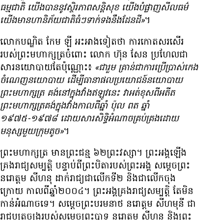
ធម្មជាតិ យើង​បាន​នូវ​ស្ថិរភាព​សន្តិសុខ យើង​បំផ្លាញ​សីលធម៌
យើង​មាន​ហានិភ័យ​ជាតិ​ធំៗ​ទាក់ទង​នឹង​ដែន​ដី»
។
លោក​បណ្ឌិត កែម ឡី អះអាង​ទៀត​ថា ការ​កោត​សរសើរ​
របស់​ព្រះមហាក្សត្រ​ចំពោះ លោក ហ៊ុន សែន ប្រហែល​ជា​
សារ​នយោបាយ​តែ​ប៉ុណ្ណោះ៖
«ជា​រួម គ្រាន់​ជា​ការ​ប្រើប្រាស់​កេង​
ចំណេញ​នយោបាយ ដើម្បី​ធានា​ផល​ប្រយោជន៍​នយោបាយ
ព្រះមហាក្សត្រ គង់​នៅ​ក្នុង​វាំង​ឥឡូវ​នេះ វា​អត់​ខុស​ពី​អតីត​
ព្រះមហាក្សត្រ​គង់​ក្នុង​វាំង​កាល​ពី​ឆ្នាំ ប៉ុល ពត ឆ្នាំ​
១៩៧៥-១៩៧៨ ដោយសារ​សិទ្ធិ​អំណាច​គ្រប់គ្រង​ដោយ​
មនុស្ស​មួយ​ក្រុម​តូច»
។
ព្រះមហាក្សត្រ មាន​ព្រះជន្ម ៦២​ព្រះវស្សា។ ព្រះអង្គ​ឡើង​
គ្រងរាជ្យ​សម្បត្តិ បន្ទាប់​ពី​ព្រះបិតា​របស់​ព្រះអង្គ សម្ដេច​ព្រះ​
នរោត្តម សីហនុ ដាក់​រាជ្យ​ជា​លើក​ទី​២ និង​ជា​លើក​ចុង​
ក្រោយ កាល​ពី​ឆ្នាំ​២០០៤។ ព្រះអង្គ​គ្រងរាជ្យ​សម្បត្តិ តែ​មិន​
កាន់​អំណាច​ទេ។ សម្ដេច​ព្រះ​បរមនាថ នរោត្តម សីហមុនី ជា​
រាជបុត្រ​ច្បង​របស់​សម្ដេច​ព្រះបាទ នរោត្ដម សីហនុ និង​ព្រះ