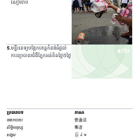
សៀមរាប
5
.
មន្ទីរពេទ្យ​បង្អែក​ខេត្ត​កំពង់ធំ​ផ្ដល់​
ការ​ព្យាបាល​ជំងឺ​ភ្នែក​អត់​គិត​ថ្លៃ​៥​ថ្ងៃ
ប្រធានបទ
ភាសា
Opens in new window
នយោបាយ
普通话
Opens in new window
សិទ្ធិ​មនុស្ស
粤语
Opens in new window
សង្គម
မြန်မာ