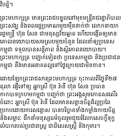
វិបត្តិ។
ព្រះមហាក្សត្រ មាន​ព្រះរាជ​បន្ទូល​នៅ​មុខ​មន្ត្រី​រាជ​រដ្ឋាភិបាល
ព្រះសង្ឃ និង​ពលរដ្ឋ​ប្រមាណ​មួយ​ម៉ឺន​នាក់​ថា លោក​នាយក​
រដ្ឋមន្ត្រី ហ៊ុន សែន ជា​មនុស្ស​វ័យ​ឆ្លាត ហើយ​បង្កើត​ឲ្យ​មាន​
គោល​នយោបាយ​សមស្រប​មួយ​ចំនួន ដែល​នាំ​ឲ្យ​ប្រទេស​
កម្ពុជា ទទួល​បាន​សន្តិភាព និង​ស្ថិរភាព​នយោបាយ។
ព្រះមហាក្សត្រ បញ្ជាក់​ទៀត​ថា ប្រទេស​កម្ពុជា និង​ប្រជាជន​
កម្ពុជា នឹង​មាន​អនាគត​ល្អ​ទៅ​ថ្ងៃ​ក្រោយ​ជា​មិន​ខាន។
ដោយ​ឡែក​ព្រះរាជសារ​ព្រះមហាក្សត្រ ចុះ​កាល​ពី​ថ្ងៃ​ទី​២៧
តុលា ផ្ញើ​ទៅ​ឲ្យ អ្នកស្រី ប៊ុន រ៉ានី ហ៊ុន សែន ប្រធាន​
កាកបាទ​ក្រហម​កម្ពុជា បញ្ជក់​ថា ព្រះអង្គ​សូម​កោត​សរសើរ​
ចំពោះ អ្នកស្រី ប៊ុន រ៉ានី ដែល​មាន​សន្តាន​ចិត្ត​ដ៏​ល្អ​ប្រពៃ​
ប្រកប​ដោយ​ការ​សន្តោស បាន​បរិច្ចាគ​ទាំង​កម្លាំង​កាយ​ចិត្ត
និង​សម្ភារៈ ដឹក​នាំ​មនុស្ស​ធម៌​ចូលរួម​ជួយ​រំលែក​សេចក្តី​ទុក្ខ​
លំបាក​របស់​ប្រជារាស្ត្រ ជាពិសេស​ស្ត្រី និង​កុមារ។