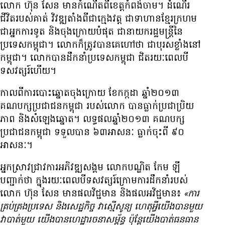
លោក ហ៊ុន សែន មាន​កំណើត​ពី​ខេត្ត​កំពង់ចាម។ ដំណើរ​
ជីវិត​របស់​គាត់ វិវឌ្ឍ​តាំង​ពី​ជា​ក្មេង​វត្ត ជា​ទាហាន​ខ្មែរ​ក្រហម
ជា​អ្នក​ការទូត និង​ចុង​ក្រោយ​បំផុត ជា​នាយក​រដ្ឋមន្ត្រី​នៃ​
ប្រទេស​កម្ពុជា។ លោក​ក៏​ត្រូវ​បាន​គេ​ហៅ​ថា ជា​បុរស​ខ្លាំង​នៅ​
កម្ពុជា។ លោក​បាន​ដឹក​នាំ​ប្រទេស​កម្ពុជា ជិត​រយៈពេល​បី​
ទសវត្សរ៍​ហើយ។
កាល​ពី​ការ​បោះ​ឆ្នោត​ចុង​ក្រោយ ខែ​កក្កដា ឆ្នាំ​២០១៣
គណបក្ស​ប្រជាជន​កម្ពុជា របស់​លោក បាន​ធ្លាក់​ប្រជាប្រិយ
ភាព និង​សំឡេង​ឆ្នោត។ លទ្ធផល​ឆ្នាំ​២០១៣ គណបក្ស​
ប្រជាជន​កម្ពុជា ទទួល​បាន ៦៣​អាសនៈ ធ្លាក់​ចុះ​ពី ៩០​
អាសនៈ។
អ្នក​ស្រាវជ្រាវ​ការ​អភិវឌ្ឍ​សង្គម លោក​បណ្ឌិត កែម ឡី
បញ្ជាក់​ថា ក្នុង​រយៈពេល​បី​ទសវត្សរ៍​ក្រោម​ការ​ដឹក​នាំ​របស់
លោក ហ៊ុន សែន មាន​ផល​វិជ្ជមាន និង​ផល​អវិជ្ជមាន៖
«ការ​
គ្រប់គ្រង​ប្រទេស និង​សេដ្ឋកិច្ច វា​ស្មើ​សូន្យ ហេតុ​អ្វី​យើង​បាន​មួយ​
វា​បាត់​មួយ យើង​បាន​ហេដ្ឋារចនាសម្ព័ន្ធ ប៉ុន្តែ​យើង​បាត់​ធនធាន​