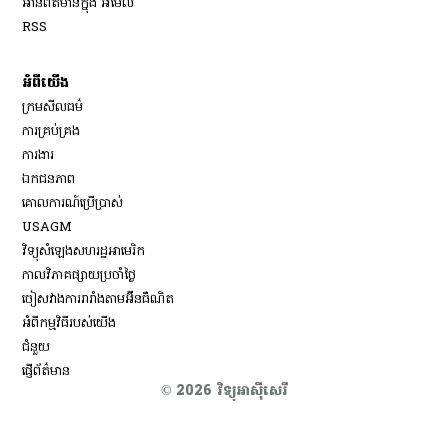
អានព័ត៌មានក្នុង អ៊ីម៉ែល
Opens in new window
RSS
អំពីយើង
ក្រមសីលធម៌
ការគ្រប់គ្រង
Opens in new window
ការងារ
ឯកជនភាព
គោលការណ៍ប្រើប្រាស់
Opens in new window
USAGM
Opens in new window
វិទ្យុសំឡេងសហរដ្ឋអាមេរិក
កាលវិភាគផ្សាយប្រចាំថ្ងៃ
ចៀសវាង​ការរារាំង​តាម​អ៊ីនធឺណិត
អំពីកម្មវិធីរបស់យើង
ជំនួយ
ផ្ញើព័ត៌មាន
© 2026 វិទ្យុអាស៊ីសេរី