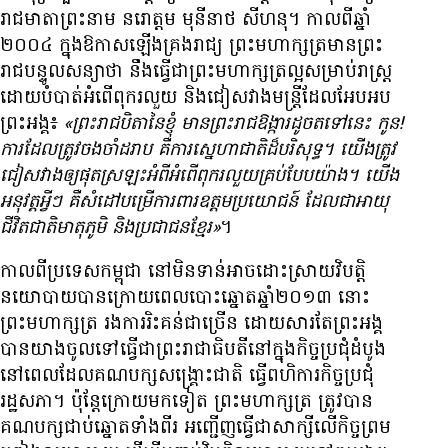
រាជ​មាតា​ព្រះនាម នរោត្ដម មុនីនាថ សីហនុ។ កាល​ពី​ឆ្នាំ​
២០០៤ ក្នុង​ឱកាស​ឡើង​គ្រងរាជ្យ ព្រះមហាក្សត្រ​មាន​ព្រះ
រាជ​បន្ទូល​សន្យា​ថា នឹង​ធ្វើ​ជា​ព្រះមហាក្សត្រ​ល្អ​សម្រាប់​រាស្ត្រ
ដោយ​បំបាត់​អំពើ​ពុក​រលួយ និង​ជៀសវាង​មន្ត្រី​ដែល​អែបអប​
ព្រះអង្គ៖
«ព្រះរាជ​បិតា​នៃ​ខ្ញុំ មាន​ព្រះរាជ​ឱង្ការ​ដូច​ត​ទៅ​នេះ កូន!
ការ​ដែល​ត្រូវ​ចងចាំ​ដរាប គឺ​ការ​ស្នេហា​ជាតិ​ដ៏​បរិសុទ្ធ។ យើង​ត្រូវ​
ជៀសវាង​ឲ្យ​ផុត​ស្រឡះ​អំពី​អំពើ​ពុក​រលួយ​គ្រប់​បែប​យ៉ាង។ យើង​
អនុវត្ត​អ្វីៗ គឺ​សំដៅ​បម្រើ​ការពារ​ឧត្តម​ប្រយោជន៍ ដែល​ជា​អាយុ​
ជីវិត​ជាតិ​មាតុភូមិ និង​ប្រជាជន​ខ្មែរ»
។
កាល​ពី​ប្រទេស​កម្ពុជា នៅ​មិន​ទាន់​អាច​ដោះស្រាយ​វិបត្តិ​
នយោបាយ​បាន​ក្រោយ​ពេល​បោះ​ឆ្នោត​ឆ្នាំ​២០១៣ នោះ
ព្រះមហាក្សត្រ រង​ការ​រិះគន់​ជាច្រើន ដោយសារ​តែ​ព្រះអង្គ​
បាន​យាង​ចូល​ទៅ​ធ្វើ​ជា​ព្រះ​រាជាធិបតី​នៅ​ក្នុង​កិច្ច​ប្រជុំ​ដំបូង
នៅ​ពេល​ដែល​គណបក្ស​សង្គ្រោះ​ជាតិ ធ្វើ​ពហិការ​កិច្ច​ប្រជុំ​
រដ្ឋសភា។ ប៉ុន្តែ​ក្រោយ​មក​ទៀត ព្រះមហាក្សត្រ ត្រូវ​បាន​
គណបក្ស​ជាប់​ឆ្នោត​ទាំង​ពីរ អញ្ជើញ​ធ្វើ​ជា​សាក្សី​លើ​កិច្ច​ព្រម