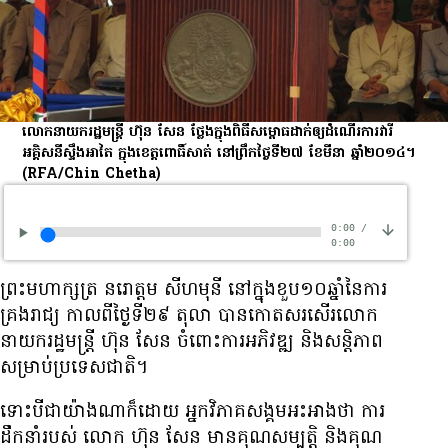
លោក​នាយក​រដ្ឋមន្ត្រី ហ៊ុន សែន ថ្លែង​ក្នុង​ពិធី​សម្ពោធ​ដាក់​ឲ្យ​ដំណើរ​ការ​វារី
អគ្គិសនី​ស្ទឹង​អាតៃ ក្នុង​ខេត្ត​ពោធិ៍សាត់ នៅ​ព្រឹក​ថ្ងៃ​ទី​២៧ ខែ​មីនា ឆ្នាំ​២០១៤។
(RFA/Chin Chetha)
0:00
/
0:00
ព្រះមហាក្សត្រ នរោត្តម សីហមុនី នៅ​ក្នុង​ខួប​១០​ឆ្នាំ​នៃ​ការ​
គ្រងរាជ្យ កាល​ពី​ថ្ងៃ​ទី​២៩ តុលា បាន​កោត​សរសើរ​លោក​
នាយក​រដ្ឋមន្ត្រី ហ៊ុន សែន ចំពោះ​ការ​អភិវឌ្ឍ និង​សន្តិភាព​
សម្រាប់​ប្រទេស​ជាតិ។
ទោះ​បី​ជា​យ៉ាង​ណា​ក៏ដោយ អ្នក​វិភាគ​សង្គម​អះអាង​ថា ការ​
ដឹក​នាំ​របស់ លោក ហ៊ុន សែន មាន​គុណ​សម្បត្តិ និង​គុណ​