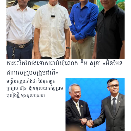
ការលើកលែងទោសជាប់ឃុំលោក កឹម សុខា «មិនមែន
ជាការបង្រួបបង្រួមជាតិ»
មន្ត្រីបក្សប្រឆាំងថា ថៃអុកឡុក
ត្រកូល ហ៊ុន ឱ្យទទួលយកកិច្ចព្រម
ព្រៀងថ្មី មុនចូលតុចរចា