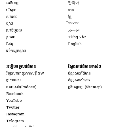
Opens in new window
អាជីវកម្ម
한국어
Opens in new window
បរិស្ថាន
ລາວ
Opens in new window
សុខភាព
ខ្មែ
Opens in new window
ច្បាប់
བོད་སྐད།
Opens in new window
ប្រវត្តិបុគ្គល
ئۇيغۇر
Opens in new window
រូបភាព
Tiếng Việt
Opens in new window
វីដេអូ
English
វេទិកា​អ្នក​ស្ដាប់
របៀប​ទទួល​ព័ត៌មាន​
ស្វែងរកព័ត៌មានចាស់ៗ
វិទ្យុ​រលក​ធាតុអាកាស​ខ្លី SW
ប័ណ្ណសារ​ព័ត៌មាន​
​ផ្កាយ​រណប
ប័ណ្ណសារ​សំឡេង
​ផតខាសធ៍(Podcast)
ប្លង់បណ្តាញ (Sitemap)
Opens in new window
Facebook
Opens in new window
YouTube
Opens in new window
Twitter
Opens in new window
Instagram
Opens in new window
Telegram