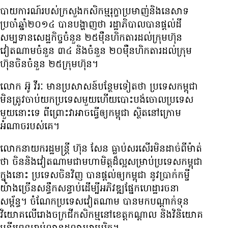
បាយការណ៍​របស់​​ក្រសួង​កសិកម្ម​រុក្ខា​ប្រមាញ់​និង​នេសាទ​​
ប្រចាំ​ឆ្នាំ​២០១៤ បាន​បង្ហាញ​ថា រដ្ឋាភិបាល​បាន​ផ្ដល់​ដី​
សម្បទាន​សេដ្ឋកិច្ច​​ចំនួន ២៥​ម៉ឺន​ហិកតារ​ដល់​ក្រុមហ៊ុន​
វៀតណាម​ចំនួន ៣៤ និង​ចំនួន ២០​ម៉ឺន​ហិកតារ​ដល់​​ក្រុម
ហ៊ុន​ចិន​ចំនួន ២៥​ក្រុមហ៊ុន។
លោក អ៊ូ វីរៈ មាន​ប្រសាសន៍​បន្ថែម​ទៀត​ថា ប្រទេស​កម្ពុជា
មិន​ត្រូវ​ចាប់​យក​ប្រទេស​​មួយ​ហើយ​បោះបង់​ចោល​ប្រទេស​
មួយ​នោះ​ទេ ពី​ព្រោះ​វា​អាច​ធ្វើ​ឲ្យ​កម្ពុជា ស្ថិត​នៅ​ក្រោម​​
អំណាច​​របស់​គេ។
លោក​នាយករដ្ឋមន្ត្រី ហ៊ុន សែន ធ្លាប់​សរសើរ​មិន​ដាច់​ពី​ម៉ាត់​
ថា ចិន​និង​វៀតណាម​ជា​មហាមិត្ត​​ដ៏​ល្អ​សម្រាប់​ប្រទេស​កម្ពុជា
ក្នុង​នោះ ​​ប្រទេស​ចិន​វិញ បាន​ផ្ដល់​ឲ្យ​កម្ពុជា នូវ​ប្រាក់​កម្ចី​
យ៉ាង​ច្រើន​សន្ធឹកសន្ធាប់​ដើម្បី​អភិវឌ្ឍ​ផ្នែក​ហេដ្ឋារចនា
សម្ព័ន្ធ។ ចំណែក​ប្រទេស​វៀតណាម បាន​មក​បណ្ដាក់​ទុន​​​
វិយោគ​លើ​រោងចក្រ​ជី​កសិកម្ម​នៅ​ខេត្ត​កណ្ដាល និង​វិនិយោគ​​