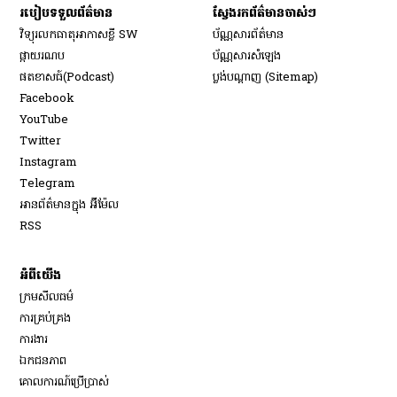
របៀប​ទទួល​ព័ត៌មាន​
ស្វែងរកព័ត៌មានចាស់ៗ
វិទ្យុ​រលក​ធាតុអាកាស​ខ្លី SW
ប័ណ្ណសារ​ព័ត៌មាន​
​ផ្កាយ​រណប
ប័ណ្ណសារ​សំឡេង
​ផតខាសធ៍(Podcast)
ប្លង់បណ្តាញ (Sitemap)
Opens in new window
Facebook
Opens in new window
YouTube
Opens in new window
Twitter
Opens in new window
Instagram
Opens in new window
Telegram
អានព័ត៌មានក្នុង អ៊ីម៉ែល
Opens in new window
RSS
អំពីយើង
ក្រមសីលធម៌
ការគ្រប់គ្រង
Opens in new window
ការងារ
ឯកជនភាព
គោលការណ៍ប្រើប្រាស់