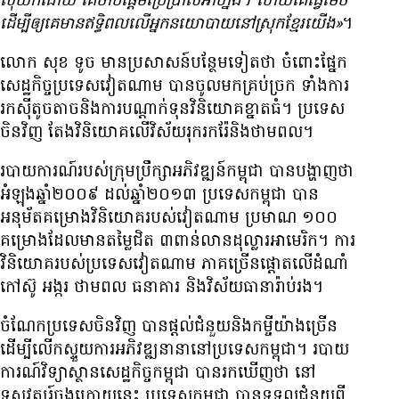
លុយ​ក៏​ដោយ គេ​ចាប​ផ្ដើម​ប្រើប្រាស់​អា​ហ្នឹង។ ហើយ​គេ​ធ្វើ​ម៉េច​
ដើម្បី​ឲ្យ​គេ​មាន​ឥទ្ធិពល​លើ​អ្នក​នយោបាយ​នៅ​ស្រុក​ខ្មែរ​យើង»
។
លោក សុខ ទូច មាន​ប្រសាសន៍​បន្ថែម​ទៀត​ថា​ ចំពោះ​ផ្នែក​
សេដ្ឋកិច្ច​ប្រទេស​វៀតណាម បាន​ចូល​មក​គ្រប់​​ច្រក ទាំង​ការ​
រក​ស៊ី​តូចតាច​និង​ការ​បណ្ដាក់ទុន​វិនិយោគ​ខ្នាត​ធំ។ ប្រទេស​
ចិន​វិញ តែង​វិនិយោគ​លើ​វិស័យ​រុក​រក​រ៉ែ​និង​ថាមពល។
របាយការណ៍​របស់​ក្រុមប្រឹក្សា​អភិវឌ្ឍន៍​កម្ពុជា​ បាន​បង្ហាញ​ថា
អំឡុង​ឆ្នាំ​២០០៩ ដល់​ឆ្នាំ​២០១៣ ប្រទេស​កម្ពុជា បាន​
អនុម័ត​គម្រោង​វិនិយោគ​របស់​វៀតណាម ប្រមាណ ១០០​
គម្រោង​ដែល​មាន​តម្លៃ​ជិត ៣​ពាន់​លាន​ដុល្លារ​អាមេរិក។ ការ​
វិនិយោគ​របស់​ប្រទេស​វៀតណាម ភាគ​ច្រើន​ផ្ដោត​លើ​ដំណាំ​
កៅស៊ូ អង្ករ ថាមពល ធនាគារ និង​វិស័យ​ធានា​រ៉ាប់រង។
ចំណែក​ប្រទេស​ចិន​វិញ បាន​ផ្ដល់​ជំនួយ​និង​កម្ចី​យ៉ាង​ច្រើន​
ដើម្បី​លើក​ស្ទួយ​ការ​អភិវឌ្ឍ​នានា​នៅ​ប្រទេស​កម្ពុជា។ របាយ
ការណ៍​វិទ្យាស្ថាន​សេដ្ឋកិច្ច​កម្ពុជា បាន​រក​ឃើញ​ថា នៅ​
ទសវត្សរ៍​ចុង​ក្រោយ​នេះ ប្រទេស​កម្ពុជា បាន​ទទួល​ជំនួយ​ពី​