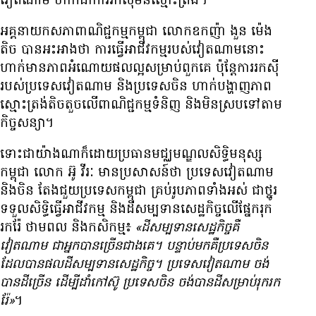
វៀតណាម ហាក់​​ជា​ការ​​រក​ស៊ី​មិន​ស្មោះត្រង់។
អគ្គនាយក​សភា​ពាណិជ្ជកម្ម​កម្ពុជា លោក​ឧកញ៉ា ងួន ម៉េង
តិច បាន​អះអាង​ថា ការ​ធ្វើ​អាជីវកម្ម​របស់​វៀតណាម​នោះ
ហាក់​មាន​ភាព​អំណោយ​ផល​ល្អ​សម្រាប់​ពួក​គេ​ ប៉ុន្តែ​ការ​រក​ស៊ី​
របស់​ប្រទេស​វៀតណាម និង​ប្រទេស​ចិន ហាក់​បង្ហាញ​ភាព​
ស្មោះត្រង់​តិចតួច​លើ​ពាណិជ្ជកម្ម​ទំនិញ និង​មិន​ស្រប​ទៅ​តាម​
កិច្ច​សន្យា។
ទោះ​ជា​​យ៉ាង​ណា​ក៏​ដោយ​ប្រធាន​មជ្ឈមណ្ឌល​សិទ្ធិ​មនុស្ស​
កម្ពុជា លោក អ៊ូ វីរៈ មាន​ប្រសាសន៍​ថា ប្រទេស​វៀតណាម​
និង​ចិន​ តែង​ជួយ​ប្រទេស​កម្ពុជា គ្រប់​រូបភាព​ទាំង​អស់ ជា​ថ្នូរ​
ទទួល​​សិទ្ធិ​ធ្វើ​អាជីវកម្ម និង​ដី​សម្បទាន​សេដ្ឋកិច្ច​លើ​ផ្នែក​រុក​
រក​រ៉ែ ថាមពល​ និង​កសិកម្ម៖
«ដី​សម្បទាន​សេដ្ឋកិច្ច​គឺ​
វៀតណាម ជា​អ្នក​បាន​ច្រើន​ជាង​គេ។ បន្ទាប់​មក​គឺ​ប្រទេស​ចិន
ដែល​បាន​ផល​​ដីសម្បទាន​សេដ្ឋកិច្ច។ ប្រទេស​វៀតណាម ចង់​
បាន​ដី​ច្រើន​ ដើម្បី​ដាំ​កៅស៊ូ ប្រទេស​ចិន ចង់​បាន​ដី​សម្រាប់​រុករក​
រ៉ែ»
។