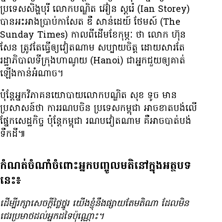
ប្រទេស​​សិង្ហបុរី លោក​បណ្ឌិត អ៊ៀន ស្តរ៉េ (Ian Storey)
បាន​អះអាង​ប្រាប់​កាសែត ឌឹ សាន់ដេយ៍ ថែមស៍ (The
Sunday Times) កាល​ពី​ដើម​ខែ​កុម្ភៈ ថា លោក ហ៊ុន
សែន ត្រូវ​តែ​ធ្វើ​ឲ្យ​វៀតណាម សប្បាយ​ចិត្ត​ ដោយសារ​តែ​
រដ្ឋាភិបាល​ទីក្រុង​ហាណូយ (Hanoi) ជា​អ្នក​ជួយ​ឲ្យ​គាត់​
ឡើង​កាន់​អំណាច។
ប៉ុន្តែ​អ្នក​វិភាគ​នយោបាយ​លោក​បណ្ឌិត សុខ ទូច មាន​
ប្រសាសន៍​ថា ការ​រណប​ចិន ប្រទេស​កម្ពុជា អាច​​ខាត​បង់​លើ​
ផ្នែក​សេដ្ឋកិច្ច ប៉ុន្តែ​កម្ពុជា រណប​វៀតណាម គឺ​អាច​បាត់​បង់​
ទឹក​ដី៕
កំណត់ចំណាំចំពោះអ្នកបញ្ចូលមតិនៅក្នុងអត្ថបទ
នេះ៖
ដើម្បី​រក្សា​សេចក្ដី​ថ្លៃថ្នូរ យើង​ខ្ញុំ​នឹង​ផ្សាយ​តែ​មតិ​ណា ដែល​មិន​
ជេរ​ប្រមាថ​ដល់​អ្នក​ដទៃ​ប៉ុណ្ណោះ។