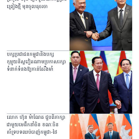
ព្រៀងថ្មី មុនចូលតុចរចា
បក្សប្រជាជនកម្ពុជានិងបក្ស
កុម្មុយនិស្ដវៀតណាមប្រកាសរក្សា
ទំនាក់ទំនងឱ្យកាន់តែរឹងមាំ
លោក ហ៊ុន ម៉ាណែត ជួបពិភាក្សា
ជាមួយមេដឹកនាំចិន ខណៈចិន
គាំទ្របទឈប់បាញ់កម្ពុជា-ថៃ