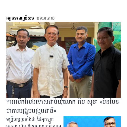
អត្ថបទពេញនិយម
នយោបាយ
ការលើកលែងទោសជាប់ឃុំលោក កឹម សុខា «មិនមែន
ជាការបង្រួបបង្រួមជាតិ»
មន្ត្រីបក្សប្រឆាំងថា ថៃអុកឡុក
ត្រកូល ហ៊ុន ឱ្យទទួលយកកិច្ចព្រម