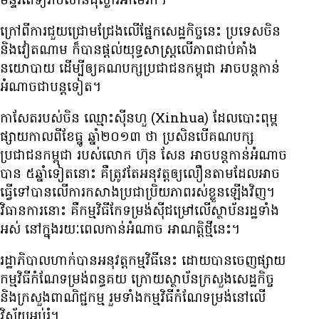
មន្ទីរពេទ្យ​រាប់​លាន​ដុល្លារ​អាមេរិក។
ក្រៅ​ពី​ការ​ជួយ​ជ្រោមជ្រែង​លើ​ផ្នែក​សេដ្ឋកិច្ច​នេះ ប្រទេស​ចិន​
និង​វៀតណាម ក៏​បាន​ផ្ដល់​​យុទ្ធសាស្ត្រ​​​លើ​ភាព​ជាប់​គាំង​
នយោបាយ​ ដើម្បី​ឲ្យ​គណបក្ស​ប្រជាជន​កម្ពុជា អាច​បន្ត​កាន់​
អំណាច​ជា​បន្ត​ទៀត។
កាសែត​របស់​ចិន ឈ្មោះ​ស៊ីនហួ (Xinhua) ដែល​បោះ​ពុម្ព​
ផ្សាយ​កាល​ពី​ខែ​ធ្នូ ឆ្នាំ​២០១៣ ថា ប្រសិន​បើ​គណបក្ស​
ប្រជាជន​កម្ពុជា​ របស់​លោក ហ៊ុន សែន អាច​បន្ត​​កាន់​អំណាច​
បាន ៥​ឆ្នាំ​ទៀត​នោះ គឺ​ត្រូវ​តែ​អនុវត្ត​ឲ្យ​លឿន​តាម​ដែល​អាច​
ធ្វើ​ទៅ​បាន​លើ​ការ​កសាង​ប្រជាប្រិយភាព​រស់​ខ្លួន​ឡើង​វិញ។
វិធានការ​នោះ គឺ​កម្មវិធី​កែទម្រង់​ស៊ី​ជម្រៅ​លើ​​ស្ថាប័ន​​រដ្ឋ​ទាំង​
អស់ នៅ​ក្នុង​រយៈ​ពេល​កាន់​អំណាច​ អាណត្តិ​ថ្មី​នេះ។
រដ្ឋាភិបាល​ហាក់​​​បាន​អនុវត្ត​​កម្មវិធី​នេះ ដោយ​បាន​ចេញ​ផ្សាយ​
កម្មវិធី​កំណែ​ទម្រង់​ពន្ធគយ ក្រោយ​ស្ថាប័ន​ក្រសួង​សេដ្ឋកិច្ច
និង​ក្រសួង​ពាណិជ្ជកម្ម រួម​ទាំង​កម្មវិធី​កំណែ​ទម្រង់​នៅ​លើ​
វិស័យ​អប់រំ។