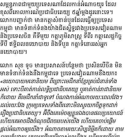
សម្ពន្ធភាព​ជាមួយ​ប្រទេស​ណា​ដែល​កាន់​អំណាច​យូរ ដែល​
ខុស​ពី​គោលការណ៍​ប្រជាធិបតេយ្យ ៥​ឆ្នាំ​​​ម្ដង​ដូរ​នោះ​ទេ។
លោក​បញ្ជាក់​ថា​ មាន​កត្តា​សំខាន់​បួន​ដែល​ធ្វើ​​ឲ្យ​​ប្រទេស​
កម្ពុជា មាន​ទំនាក់ទំនង​​យ៉ាង​ជិតស្និទ្ធ​រវាង​ប្រទេស​វៀតណាម
និង​ប្រទេស​ចិន គឺ​​ទី​មួយ កត្តា​ភូមិសាស្ត្រ ទី​ពីរ កត្តា​សេដ្ឋកិច្ច​
ទី​បី ឥទ្ធិពល​​នយោបាយ និង​ទី​បួន កត្តា​ទំនោរ​រស់​អ្នក​
នយោបាយ។
លោក សុខ ទូច មាន​ប្រសាសន៍​បន្ថែម​ថា ប្រសិន​បើ​ចិន​ មិន​
មាន​ទំនាក់ទំនង​នឹង​កម្ពុជា​ទេ ប្រទេស​វៀតណាម​នឹង​យក៖
«នយោបាយ​មនោ​និយម ពី​ព្រោះ​មេដឹកនាំ​ខ្មែរ​គ្រប់​ជំនាន់​ទាំង​
អស់ ទោះ​បី​គាត់​កាន់​លទ្ធិប្រជាធិបតេយ្យ ឬ​គាត់​កាន់​រាជា​និយម​
ក៏​ដោយ គឺ​មេដឹកនាំ​ជា​ទូទៅ បំណង​កាន់​អំណាច​រយៈពេល​វែង។
ដល់​រយៈ​វែង ក្រុម​ប្រទេស​ទាំង​ពីរ​នោះ​មិន​សូរ​យក​ចិត្ត​ទុក​ដាក់​
រឿង​ប្រជាធិបតេយ្យ។ អ៊ីចឹង​គេ​ម៉េច​ឲ្យ​ខ្លួន​ឯង​បាន​ផល​ប្រយោជន៍
ហើយ​គេ​អាច​ដឹង​ចំណុច​ជីពចរ​របស់​យើង ហើយ​គេ​ចាប់​ផ្ដើម​
ផ្ដល់​អំណាច​ឲ្យ​យើង។ អំណាច​តាម​រយៈ​សិប្បនិម្មិត​ក៏​ដោយ តាម​