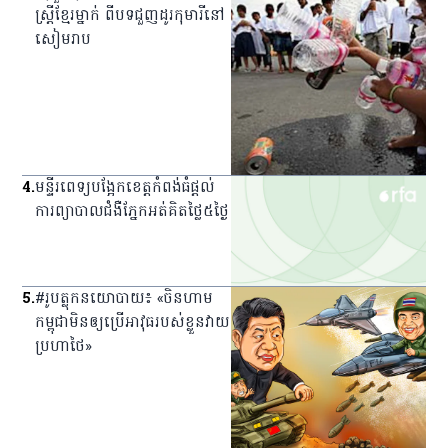
ស្ត្រី​ខ្មែរ​ម្នាក់ ពី​បទ​ជួញ​ដូរ​កុមារី​នៅ​
សៀមរាប
4
.
មន្ទីរពេទ្យ​បង្អែក​ខេត្ត​កំពង់ធំ​ផ្ដល់​
ការ​ព្យាបាល​ជំងឺ​ភ្នែក​អត់​គិត​ថ្លៃ​៥​ថ្ងៃ
5
.
#រូបត្លុកនយោបាយ៖ «ចិនហាម
កម្ពុជាមិនឲ្យប្រើអាវុធរបស់ខ្លួនវាយ
ប្រហាថៃ»