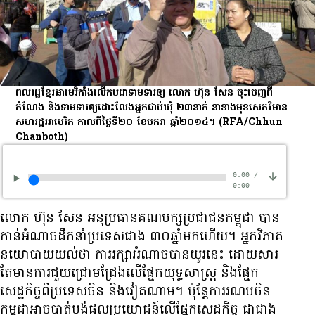
ពលរដ្ឋ​ខ្មែរ​អាមេរិកាំង​លើក​បដា​ទាមទារ​ឲ្យ លោក ហ៊ុន សែន ចុះ​ចេញ​ពី​
តំណែង និង​ទាមទារ​ឲ្យ​ដោះ​លែង​អ្នក​ជាប់​ឃុំ ២៣​នាក់ នា​ខាង​មុខ​សេតវិមាន
សហរដ្ឋ​អាមេរិក កាល​ពី​ថ្ងៃ​ទី​២០ ខែ​មករា ឆ្នាំ​២០១៤។
(RFA/Chhun
Chanboth)
0:00
/
0:00
លោក ហ៊ុន សែន អនុ​ប្រធាន​គណបក្ស​ប្រជាជន​កម្ពុជា​ បាន​
កាន់​អំណាច​​ដឹក​នាំ​ប្រទេស​​​ជាង ៣០​ឆ្នាំ​មក​ហើយ។ អ្នក​វិភាគ​
នយោបាយ​​យល់​ថា ការ​រក្សា​អំណាច​បាន​យូរ​នេះ ដោយសារ​
តែ​មាន​ការ​ជួយ​ជ្រោមជ្រែង​​លើ​ផ្នែក​យុទ្ធសាស្ត្រ និង​ផ្នែក​
សេដ្ឋកិច្ច​ពី​ប្រទេស​ចិន និង​វៀតណាម។ ប៉ុន្តែ​ការ​រណប​ចិន
កម្ពុជា​អាច​បាត់​បង់​ផល​ប្រយោជន៍​​លើ​ផ្នែក​សេដ្ឋកិច្ច ជា​ជាង​