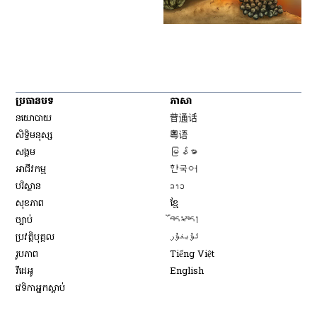
ប្រធានបទ
ភាសា
Opens in new window
នយោបាយ
普通话
Opens in new window
សិទ្ធិ​មនុស្ស
粤语
Opens in new window
សង្គម
မြန်မာ
Opens in new window
អាជីវកម្ម
한국어
Opens in new window
បរិស្ថាន
ລາວ
Opens in new window
សុខភាព
ខ្មែ
Opens in new window
ច្បាប់
བོད་སྐད།
Opens in new window
ប្រវត្តិបុគ្គល
ئۇيغۇر
Opens in new window
រូបភាព
Tiếng Việt
Opens in new window
វីដេអូ
English
វេទិកា​អ្នក​ស្ដាប់