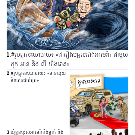
1
.
#រូបត្លុកនយោបាយ៖ «ជារឿងបុគ្គលរវាងអាមេរិក ជាមួយ
កុក អាន និង លី យ៉ុងផាត»
2
.
#រូបត្លុកនយោបាយ៖ «មានលុយ
មិនបាច់ជាប់គុក»
3
.
ឃុំ​ខ្លួន​បុរស​អាមេរិកាំង​ម្នាក់ និង​