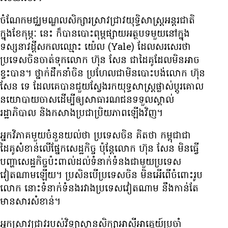
ចំណែក​មជ្ឈមណ្ឌល​សិក្សារ​ស្រាវជ្រាវ​​យុទ្ធិសាស្រ្ត​អន្តរជាតិ​
ក្នុង​ខែ​កុម្ភៈ នេះ ក៏​បាន​បោះ​ពុម្ព​ផ្សាយ​​អត្ថបទ​មួយ​​​នៅ​ក្នុង​
ទស្សនាវដ្ដី​​សកល​ឈ្មោះ យ៉េល (Yale) ដែល​សរសេរ​ថា
ប្រទេស​ចិន​ចាត់​ទុក​លោក ហ៊ុន សែន ជា​ដៃគូ​ដែល​មិន​អាច​
ខ្វះ​បាន។ ថ្នាក់​ដឹក​នាំ​ចិន​ ប្រហែល​ជា​មិន​បោះបង់​លោក ហ៊ុន
សែន ទេ ដែល​​​គេ​បាន​ជួយ​ស្វែង​រក​​យុទ្ធសាស្ត្រ​​ផ្លាស់ប្ដូរ​គោល
នយោបាយ​ចាស​ដើម្បី​ឲ្យ​​សាធារណជន​ទទួល​ស្គាល់​
រដ្ឋាភិបាល និង​កសាង​ប្រជាប្រិយភាព​ឡើង​វិញ។
អ្នក​វិភាគ​មួយ​ចំនួន​យល់​ថា ប្រទេស​ចិន គិត​ថា កម្ពុជា​ជា​
ដៃគូ​សំខាន់​លើ​ផ្នែក​សេដ្ឋកិច្ច ប៉ុន្តែ​លោក ហ៊ុន សែន មិន​ធ្វើ​
បញ្ហា​សេដ្ឋកិច្ច​ប៉ះពាល់​ដល់​ទំនាក់ទំនង​ជាមួយ​ប្រទេស​
វៀតណាម​ឡើយ។ ប្រសិន​បើ​ប្រទេស​ចិន មិន​អើពើ​ចំពោះ​រូប​
លោក នោះ​ទំនាក់​ទំនង​រវាង​ប្រទេស​វៀតណាម នឹង​កាន់​​តែ​
មាន​សារសំខាន់។
អ្នក​ស្រាវជ្រាវ​​របស់​វិទ្យាស្ថាន​សិក្សា​អាស៊ី​អាគ្នេយ៍​ប្រចាំ​