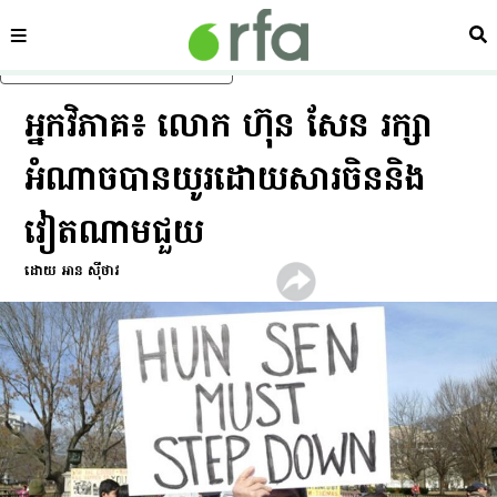
ផ្នែក
ស្វ
រំលងទៅមាតិកាចម្បង
អ្នក​វិភាគ៖ លោក ហ៊ុន សែន រក្សា​
អំណាច​បាន​យូរ​ដោយសារ​ចិន​និង​
វៀតណាម​ជួយ
ដោយ អាន ស៊ីថាវ