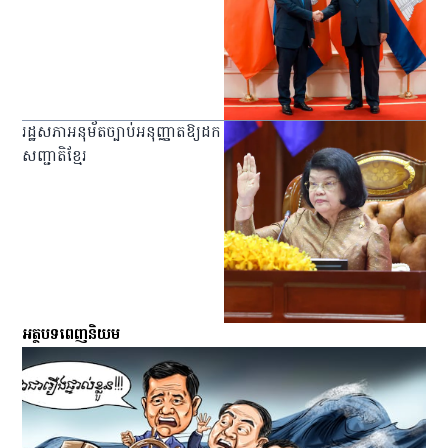
រដ្ឋសភាអនុម័តច្បាប់អនុញ្ញាតឱ្យដក
សញ្ជាតិខ្មែរ
អត្ថបទពេញនិយម