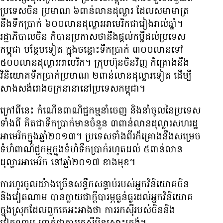
ប្រទេស​ចិន ប្រមាណ ៦​ពាន់​លាន​ដុល្លារ ដែល​សមាមាត្រ​
នឹង​ទឹក​ប្រាក់ ៦០០​លាន​ដុល្លារ​អាមេរិក​ជា​រៀង​រាល់​ឆ្នាំ។
រដ្ឋាភិបាល​ចិន ក៏​បាន​ប្រកាស​ថា​នឹង​ផ្ដល់​កម្ចី​ដល់​ប្រទេស​
កម្ពុជា បន្ថែម​ទៀត ក្នុង​ចន្លោះ​ទឹក​ប្រាក់ ៣០០​លាន​ទៅ
៥០០​លាន​ដុល្លារ​អាមេរិក។ ក្រុមហ៊ុន​ចិន​វិញ ក៏​គ្រោង​នឹង​
វិនិយោគ​ទឹក​ប្រាក់​ប្រមាណ ២​ពាន់​លាន​ដុល្លារ​ទៀត ដើម្បី​
សាងសង់​រោងចក្រ​នានា​នៅ​ប្រទេស​កម្ពុជា។
ក្រៅ​ពី​នេះ កំណើន​ពាណិជ្ជកម្ម​នាំ​ចេញ និង​នាំ​ចូល​នៃ​ប្រទេស​
ទាំង​ពី គិត​ជា​ទឹក​ប្រាក់​មាន​ចំនួន ៣​ពាន់​លាន​ដុល្លារ​សហរដ្ឋ​
អាមេរិក​ក្នុង​ឆ្នាំ​២០១៣។ ប្រទេស​ទាំង​ពីរ​ក៏​គ្រោង​នឹង​សម្រេច​
ទំហំ​ពាណិជ្ជកម្ម​ក្នុង​ទំហំ​ទឹកប្រាក់​រហូត​ដល់ ៥​ពាន់​លាន​
ដុល្លារ​អាមេរិក នៅ​ឆ្នាំ​២០១៧ ខាង​មុខ។
ការ​ហូរ​ចូល​យ៉ាង​ច្រើន​សន្ធឹក​សន្ធាប់​​របស់​អ្នក​វិនិយោគ​ចិន​
និង​វៀតណាម​ បាន​ក្លាយ​ជា​ក្ដី​បារម្ភ​ធ្ងន់ធ្ងរ​ដល់​អ្នក​វិនិយោគ​
ក្នុង​ស្រុក​ដែល​ពួក​គេ​អះអាង​ថា​ ការ​រក​ស៊ី​របស់​ចិន​និង​