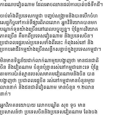
ការ​រណប​វៀតណាម ដែល​អាច​ឈាន​ដល់​ការ​​​​បាត់​បង់​ទឹក​ដី។
ចាប់​តាំង​ពី​ប្រទេស​កម្ពុជា​ បញ្ចប់​សង្គ្រាម​និង​បាន​បើក​ចំហ​
សេដ្ឋកិច្ច​ទៅ​កាន់​ទីផ្សារ​​ពិភពលោក​ អ្នក​វិនិយោគ​​បាន​មក​
បណ្ដាក់​ទុន​យ៉ាង​​ច្រើន​នៅ​ពេល​បច្ចុប្បន្ន។ ប៉ុន្តែ​ការ​វិយោគ​
ភាគ​ច្រើន​ គឺ​មក​ពី​ប្រទេស​វៀតណាម និង​ប្រទេស​ចិន។
ប្រជាពលរដ្ឋ​របស់​ប្រទេស​ទាំង​ពីរ​នេះ កំពុង​រស់​​នៅ និង​
ប្រកប​អាជីវកម្ម​​យ៉ាង​ច្រើន​សន្ធឹកសន្ធាប់​​ក្នុង​ប្រទេស​កម្ពុជា។
​​មិន​មាន​ទិន្នន័យ​ជាក់​លាក់​ណា​មួយ​បង្ហាញ​ថា មាន​ជនជាតិ​
ចិន​ និង​វៀតណាម ចំនួន​ប៉ុន្មាន​រស់​នៅ​កម្ពុជា​នោះ​ទេ ប៉ុន្តែ​
តាម​ការ​ប៉ាន់​ស្មាន​របស់​សមាគម​វៀតណាម​និង​ចិន បាន​
បង្ហាញ​ថា​ ប្រជាពលរដ្ឋ​ចិន រស់​នៅ​កម្ពុជា​មាន​ចំនួន​មួយ​
លាន​នាក់​ និង​ជនជាតិ​វៀតណាម មាន​ចំនួន ១.២​លាន​
នាក់។
អ្នក​វិភាគ​នយោបាយ លោក​បណ្ឌិត សុខ ទូច មាន​
ប្រសាសន៍​ថា ប្រទេស​​ចិន​និង​ប្រទេស​វៀតណាម តែង​ចង​