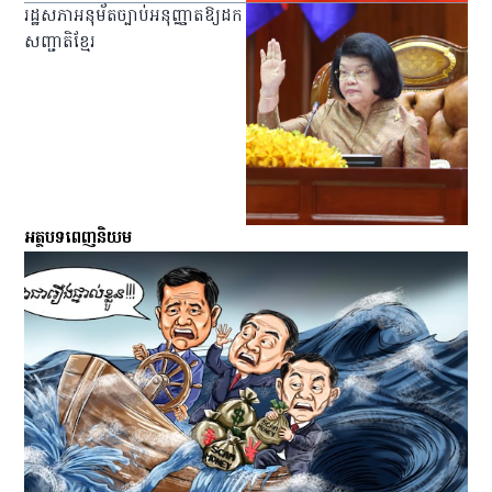
រដ្ឋសភាអនុម័តច្បាប់អនុញ្ញាតឱ្យដក
សញ្ជាតិខ្មែរ
អត្ថបទពេញនិយម