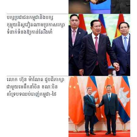
បក្សប្រជាជនកម្ពុជានិងបក្ស
កុម្មុយនិស្ដវៀតណាមប្រកាសរក្សា
ទំនាក់ទំនងឱ្យកាន់តែរឹងមាំ
លោក ហ៊ុន ម៉ាណែត ជួបពិភាក្សា
ជាមួយមេដឹកនាំចិន ខណៈចិន
គាំទ្របទឈប់បាញ់កម្ពុជា-ថៃ