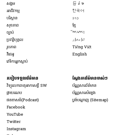
Opens in new window
សង្គម
မြန်မာ
Opens in new window
អាជីវកម្ម
한국어
Opens in new window
បរិស្ថាន
ລາວ
Opens in new window
សុខភាព
ខ្មែ
Opens in new window
ច្បាប់
བོད་སྐད།
Opens in new window
ប្រវត្តិបុគ្គល
ئۇيغۇر
Opens in new window
រូបភាព
Tiếng Việt
Opens in new window
វីដេអូ
English
វេទិកា​អ្នក​ស្ដាប់
របៀប​ទទួល​ព័ត៌មាន​
ស្វែងរកព័ត៌មានចាស់ៗ
វិទ្យុ​រលក​ធាតុអាកាស​ខ្លី SW
ប័ណ្ណសារ​ព័ត៌មាន​
​ផ្កាយ​រណប
ប័ណ្ណសារ​សំឡេង
​ផតខាសធ៍(Podcast)
ប្លង់បណ្តាញ (Sitemap)
Opens in new window
Facebook
Opens in new window
YouTube
Opens in new window
Twitter
Opens in new window
Instagram
Opens in new window