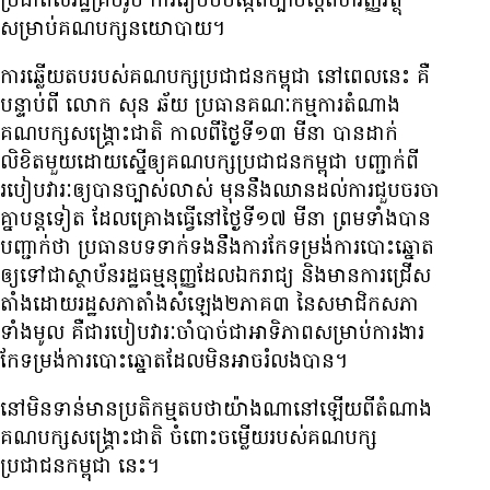
ប្រជាពលរដ្ឋ​គ្រប់​រូប ការ​រៀប​ចំ​បង្កើត​ច្បាប់​ស្ដីពី​ហិរញ្ញវត្ថុ​
សម្រាប់​គណបក្ស​នយោបាយ។
ការ​ឆ្លើយ​តប​របស់​គណបក្ស​ប្រជាជន​កម្ពុជា នៅ​ពេល​នេះ គឺ​
បន្ទាប់​ពី លោក សុន ឆ័យ ប្រធាន​គណៈកម្មការ​តំណាង​
គណបក្ស​សង្គ្រោះ​ជាតិ កាល​ពី​ថ្ងៃ​ទី​១៣ មីនា បាន​ដាក់​
លិខិត​មួយ​ដោយ​ស្នើ​ឲ្យ​គណបក្ស​ប្រជាជន​កម្ពុជា បញ្ជាក់​ពី​
របៀបវារៈ​ឲ្យ​បាន​ច្បាស់​លាស់ មុន​នឹង​ឈាន​ដល់​ការ​ជួប​ចរចា​
គ្នា​បន្ត​ទៀត ដែល​គ្រោង​ធ្វើ​នៅ​ថ្ងៃ​ទី​១៧ មីនា ព្រម​ទាំង​បាន​
បញ្ជាក់​ថា ប្រធាន​បទ​ទាក់ទង​នឹង​ការ​កែ​ទម្រង់​ការ​បោះ​ឆ្នោត​
ឲ្យ​ទៅ​ជា​ស្ថាប័ន​រដ្ឋធម្មនុញ្ញ​ដែល​ឯករាជ្យ និង​មាន​ការ​ជ្រើស​
តាំង​ដោយ​រដ្ឋសភា​តាំង​សំឡេង​២​ភាគ​៣ នៃ​សមាជិក​សភា​
ទាំង​មូល គឺ​ជា​របៀបវារៈ​ចាំបាច់​ជា​អាទិភាព​សម្រាប់​ការងារ​
កែ​ទម្រង់​ការ​បោះ​ឆ្នោត​ដែល​មិន​អាច​រំលង​បាន។
នៅ​មិន​ទាន់​មាន​ប្រតិកម្ម​តប​ថា​យ៉ាង​ណា​នៅ​ឡើយ​ពី​តំណាង​
គណបក្ស​សង្គ្រោះ​ជាតិ ចំពោះ​ចម្លើយ​របស់​គណបក្ស​
ប្រជាជន​កម្ពុជា នេះ។