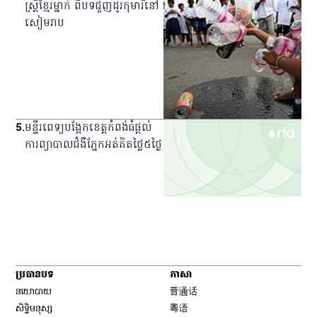
ស្ត្រី​ខ្មែរ​ម្នាក់ ពី​បទ​ជួញ​ដូរ​កុមារី​នៅ​
សៀមរាប
5
.
មន្ទីរពេទ្យ​បង្អែក​ខេត្ត​កំពង់ធំ​ផ្ដល់​
ការ​ព្យាបាល​ជំងឺ​ភ្នែក​អត់​គិត​ថ្លៃ​៥​ថ្ងៃ
ប្រធានបទ
ភាសា
Opens in new window
នយោបាយ
普通话
Opens in new window
សិទ្ធិ​មនុស្ស
粤语