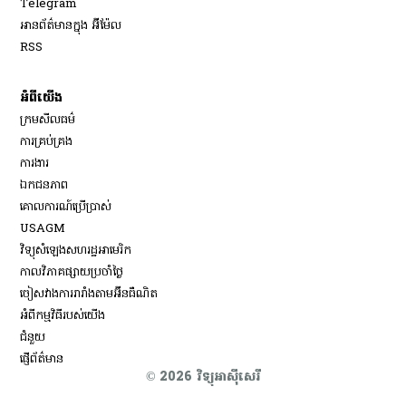
Telegram
អានព័ត៌មានក្នុង អ៊ីម៉ែល
Opens in new window
RSS
អំពីយើង
ក្រមសីលធម៌
ការគ្រប់គ្រង
Opens in new window
ការងារ
ឯកជនភាព
គោលការណ៍ប្រើប្រាស់
Opens in new window
USAGM
Opens in new window
វិទ្យុសំឡេងសហរដ្ឋអាមេរិក
កាលវិភាគផ្សាយប្រចាំថ្ងៃ
ចៀសវាង​ការរារាំង​តាម​អ៊ីនធឺណិត
អំពីកម្មវិធីរបស់យើង
ជំនួយ
ផ្ញើព័ត៌មាន
© 2026 វិទ្យុអាស៊ីសេរី