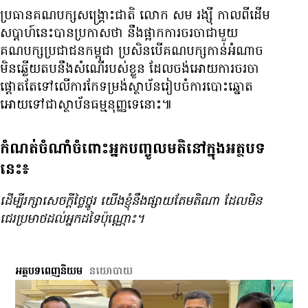
ប្រធាន​គណបក្ស​សង្គ្រោះ​ជាតិ លោក សម រង្ស៊ី កាល​ពី​ដើម​
សប្ដាហ៍​នេះ​បាន​ប្រកាស​ថា នឹង​ផ្អាក​ការ​ចរចា​ជាមួយ​
គណបក្ស​ប្រជាជន​កម្ពុជា ប្រសិន​បើ​គណបក្ស​កាន់​អំណាច​
មិន​ឆ្លើយ​តប​នឹង​សំណើ​របស់​ខ្លួន ដែល​ចង់​អោយ​ការ​ចរចា​
ផ្ដោត​តែ​ទៅ​លើ​ការ​កែ​ទម្រង់​ស្ថាប័ន​រៀបចំ​ការ​បោះ​ឆ្នោត​
អោយ​ទៅ​ជា​ស្ថាប័ន​ធម្មនុញ្ញ​ទេ​នោះ៕
កំណត់ចំណាំចំពោះអ្នកបញ្ចូលមតិនៅក្នុងអត្ថបទ
នេះ៖
ដើម្បី​រក្សា​សេចក្ដី​ថ្លៃថ្នូរ យើង​ខ្ញុំ​នឹង​ផ្សាយ​តែ​មតិ​ណា ដែល​មិន​
ជេរ​ប្រមាថ​ដល់​អ្នក​ដទៃ​ប៉ុណ្ណោះ។
អត្ថបទពេញនិយម
នយោបាយ