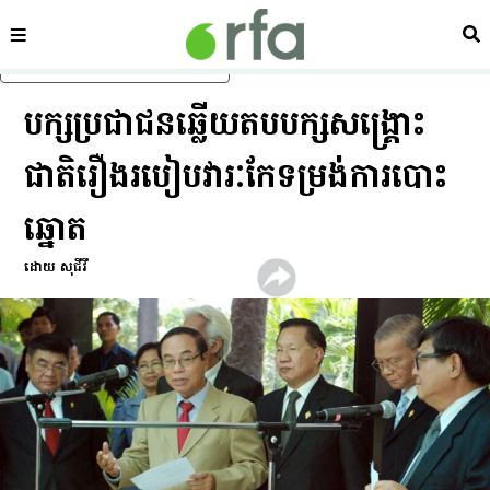
ផ្នែក
ស្វ
រំលងទៅមាតិកាចម្បង
បក្ស​ប្រជាជន​ឆ្លើយ​តប​បក្ស​សង្គ្រោះ​
ជាតិ​រឿង​របៀបវារៈ​កែ​ទម្រង់​ការ​បោះ​
ឆ្នោត
ដោយ សុជីវី