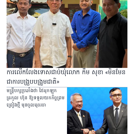
ការលើកលែងទោសជាប់ឃុំលោក កឹម សុខា «មិនមែន
ជាការបង្រួបបង្រួមជាតិ»
មន្ត្រីបក្សប្រឆាំងថា ថៃអុកឡុក
ត្រកូល ហ៊ុន ឱ្យទទួលយកកិច្ចព្រម
ព្រៀងថ្មី មុនចូលតុចរចា