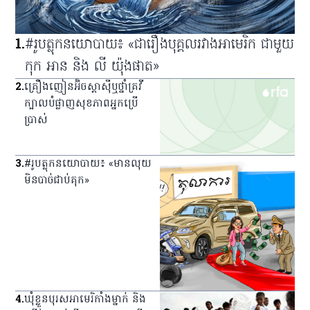
1
.
#រូបត្លុកនយោបាយ៖ «ជារឿងបុគ្គលរវាងអាមេរិក ជាមួយ
កុក អាន និង លី យ៉ុងផាត»
2
.
គ្រឿង​ញៀន​អ៊ិចស្តាស៊ី​ឬ​ថ្នាំ​គ្រវី​
ក្បាល​បំផ្លាញ​សុខភាព​អ្នក​ប្រើ
ប្រាស់
3
.
#រូបត្លុកនយោបាយ៖ «មានលុយ
មិនបាច់ជាប់គុក»
4
.
ឃុំ​ខ្លួន​បុរស​អាមេរិកាំង​ម្នាក់ និង​