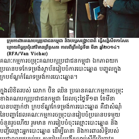
ក្រុម​ការងារ​គណបក្ស​ប្រជាជន​កម្ពុជា និង​បក្ស​សង្គ្រោះ​ជាតិ ធ្វើ​សន្និសីទ​កាសែត​
ក្រោយ​កិច្ច​ប្រជុំ​នៅ​វិមាន​ព្រឹទ្ធ​សភា កាល​ពី​ព្រឹក​ថ្ងៃ​ទី​៣ មីនា ឆ្នាំ​២០១៤។
(RFA/Van Vichar)
គណៈកម្មការ​ចម្រុះ​គណបក្ស​ប្រជាជន​កម្ពុជា ឯកភាព​យក​
ប្រធាន​បទ​កែ​ទម្រង់​ស្ថាប័ន​រៀបចំ​ការ​បោះ​ឆ្នោត បញ្ចូល​ក្នុង​
ក្របខ័ណ្ឌ​កំណែ​ទម្រង់​ការ​បោះ​ឆ្នោត។
ក្នុង​លិខិត​របស់ លោក ប៊ិន ឈិន ប្រធាន​គណៈកម្មការ​ចម្រុះ​
ខាង​គណបក្ស​ប្រជាជន​កម្ពុជា ដែល​ចុះ​ថ្ងៃ​ទី​១៣ ខែ​មីនា
បាន​បញ្ជាក់​ថា ក្របខ័ណ្ឌ​កែ​ទម្រង់​ការ​បោះ​ឆ្នោត គឺ​ជា​សំណុំ​
នៃ​បញ្ហា​ដែល​គណៈកម្មការ​ចម្រុះ​បាន​រៀបចំ​ប្រធាន​បទ​មួយ​
ចំនួន​រួច​ហើយ រួម​មាន ការ​រៀប​ចំ​ចុះ​ឈ្មោះ​បោះ​ឆ្នោត និង​
បញ្ជី​ឈ្មោះ​អ្នក​បោះ​ឆ្នោត ដើម្បី​ធានា និង​ការពារ​សិទ្ធិ​របស់​