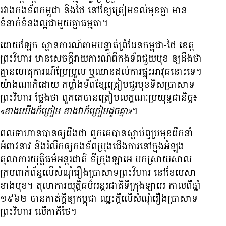
រវាង​កងទ័ព​កម្ពុជា និង​ថៃ នៅ​ខ្សែ​ត្រៀម​ទល់​មុខ​គ្នា មាន​
ទំនាក់​ទំនង​ល្អ​ជាមួយ​គ្នា​ធម្មតា។
ដោយ​ឡែក ស្ថានការណ៍​តាម​បន្ទាត់​ព្រំដែន​កម្ពុជា-ថៃ ខេត្ត​
ព្រះវិហារ មាន​សេចក្តី​រាយការណ៍​ពី​កងទ័ព​ជួយ​មុខ ឲ្យ​ដឹង​ថា
គ្មាន​ហេតុការណ៍​ប្រែប្រួល ឬ​ឈាន​ដល់​ការ​ផ្ទុះ​អាវុធ​នោះ​ទេ។
យ៉ាង​ណា​ក៏ដោយ កម្លាំង​ទ័ព​ខ្សែ​ត្រៀម​ជួរ​មុខ​ទិស​ប្រាសាទ​
ព្រះវិហារ ថ្លែង​ថា ពួក​គេ​បាន​ត្រៀម​លក្ខណៈ​ប្រយុទ្ធ​ជានិច្ច៖
«ខាង​យើង​ក៏​ត្រៀម ខាង​វា​ក៏​ត្រៀម​ដូច​គ្នា»
។
ពល​ទាហាន​បាន​ឲ្យ​ដឹង​ថា ពួក​គេ​បាន​ស្តាប់​ឮ​ប្រមុខ​ដឹកនាំ​
អំពាវនាវ និង​រំលឹក​ឲ្យ​កងទ័ព​ប្រុង​ជើង​ការ​នៅ​ក្នុង​អំឡុង​
តុលាការ​យុត្តិធម៌​អន្តរជាតិ ទីក្រុង​ឡាអេ បកស្រាយ​សាល​
ក្រម​ពាក់ព័ន្ធ​លើ​សំណុំ​រឿង​ប្រាសាទ​ព្រះវិហារ នៅ​ខែ​មេសា
ខាង​មុខ។ តុលាការ​យុត្តិធម៌​អន្តរជាតិ​ទីក្រុង​ឡាអេ កាល​ពី​ឆ្នាំ​
១៩៦២ បាន​កាត់​ក្តី​ឲ្យ​កម្ពុជា ឈ្នះ​ក្តី​លើ​សំណុំ​រឿង​ប្រាសាទ​
ព្រះវិហារ លើ​ភាគី​ថៃ។