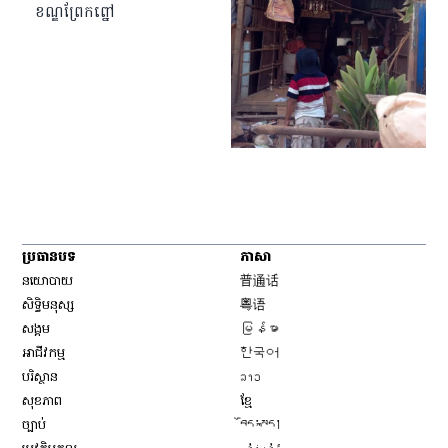
ខណ្ឌ​ព្រែកព្នៅ
ប្រធានបទ
ភាសា
Opens in new window
នយោបាយ
普通话
Opens in new window
សិទ្ធិ​មនុស្ស
粤语
Opens in new window
សង្គម
မြန်မာ
Opens in new window
អាជីវកម្ម
한국어
Opens in new window
បរិស្ថាន
ລາວ
Opens in new window
សុខភាព
ខ្មែ
Opens in new window
ច្បាប់
བོད་སྐད།
Opens in new window