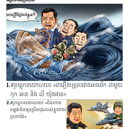
អត្ថបទពេញនិយម
1
.
#រូបត្លុកនយោបាយ៖ «ជារឿងបុគ្គលរវាងអាមេរិក ជាមួយ
កុក អាន និង លី យ៉ុងផាត»
2
.
#រូបត្លុកនយោបាយ៖ «ចិនហាម
កម្ពុជាមិនឲ្យប្រើអាវុធរបស់ខ្លួនវាយ
ប្រហាថៃ»