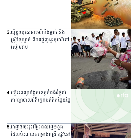
3
.
ឃុំ​ខ្លួន​បុរស​អាមេរិកាំង​ម្នាក់ និង​
ស្ត្រី​ខ្មែរ​ម្នាក់ ពី​បទ​ជួញ​ដូរ​កុមារី​នៅ​
សៀមរាប
4
.
មន្ទីរពេទ្យ​បង្អែក​ខេត្ត​កំពង់ធំ​ផ្ដល់​
ការ​ព្យាបាល​ជំងឺ​ភ្នែក​អត់​គិត​ថ្លៃ​៥​ថ្ងៃ
5
.
អាជ្ញាធរ​ចុះ​រុះរើ​ផ្ទះ​ពលរដ្ឋ​២​ខ្នង​
ដែល​ប៉ះពាល់​គម្រោង​ពង្រីក​ផ្លូវ​នៅ​