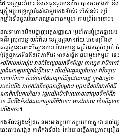
ថៃ ខេត្ត​ព្រះវិហារ និង​ខេត្ត​ឧត្តរមានជ័យ បាន​អះអាង​ថា នឹង​
ត្រៀម​ប្រយុទ្ធ​ស្លាប់​រស់​ជាមួយ​កងទ័ព​ថៃ បើ​សិន​ថៃ ប្រើ​
កម្លាំង​ទ័ព​ចូល​រំលោភ​ឈ្លាន​ពាន​កម្ពុជា តាម​ព្រំដែន​នោះ។
ពល​ទាហាន​មិន​បង្ហាញ​អត្តសញ្ញាណ ប្រចាំ​ការ​ម្តុំ​ច្រក​ទ្វារ​ជប់
គគីរ ស្រុក​បន្ទាយអំពិល ខេត្ត​ឧត្តរមានជ័យ បាន​ឲ្យ​ដឹង​ថា
សព្វថ្ងៃ​នេះ​ទោះ​បី​ស្ថានការណ៍​តាម​បន្ទាត់​ព្រំដែន​ស្ងប់ស្ងាត់ ក៏
ប៉ុន្តែ​ពួក​គេ​មិន​គិត​ថា​ភាគី​ថៃ មាន​សន្តិភាព​ជាមួយ​កម្ពុជា ទេ៖
«ចរិត​របស់​សៀម វា​ចង់​តែ​លួច​យក​ទឹកដី​ខ្មែរ ជា​រហូត វា​មិន​នៅ​
ត្រង់​ណា​ឲ្យ​នៅ​ត្រង់​ហ្នឹង​ទេ។ បើ​យើង​ធ្វេសប្រហែស វា​រឹប​ចូល​
យក​ហើយ។ តំបន់​ណា​ដែល​ស្ងាត់​ពី​ប្រជាពលរដ្ឋ ឬ​កង​កម្លាំង​
របស់​យើង វា​តែង​តែ​ខិត​ចូល​បន្តិច​ម្តងៗ ព្រោះ​ដឹង​ចរិត​វា​តាំង​ពី​
ណា​ពី​ណី​មក​ហើយ។ ខ្មែរ​យើង​មិន​ដែល​បាន​ទៅ​លួច​ទឹកដី​ពី​វា​
ទេ គឺ​យើង​មិន​ដែល​ទៅ​លួច​អី​ពី​វា​ទេ។ មាន​តែ​វា​ទេ តាំង​ពី​ដូនតា​
យើង​មក»
។
កងទ័ព​ផ្សេង​ទៀត​បាន​អះអាង​ប្រហាក់​ប្រហែល​គ្នា​ថា រាល់​ថ្ងៃ​
នេះ​តាម​សង្កេត ភាគី​កងទ័ព​ថៃ តែង​បាន​ធ្វើ​សកម្មភាព​ជ្រៀត​