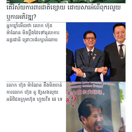
តើវិស័យការពារជាតិខ្សោយ ដោយសារអំពើពុករលួយ
ឬការអភិវឌ្ឍ?
អ្នកឃ្លាំមើលថា លោក ហ៊ុន
ម៉ាណែត មិនប្ដឹងថៃទៅតុលាការ
អន្តរជាតិ ព្រោះចង់រក្សាអំណាច
លោក ហ៊ុន ម៉ាណែត នឹងមិនចាត់
ការលោក ហ៊ុន តូ ឱ្យសងលុយ
អតិថិជនក្រុមហ៊ុន ហួយវ័ន ផេ ទេ