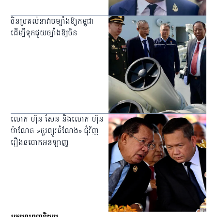
ចិនប្រគល់នាវាចម្បាំងឱ្យកម្ពុជា
ដើម្បីទុកជួយច្បាំងឱ្យចិន
លោក ហ៊ុន សែន និងលោក ហ៊ុន
ម៉ាណែត »គួរព្យួរតំណែង» ជំុំវិញ
រឿងឆបោកអនឡាញ