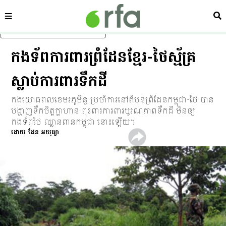
ផ្នែក
ស្វ
រំលងទៅមាតិកាចម្បង
កងទ័ព​ការពារ​ព្រំដែន​ខ្មែរ-ថៃ​ស្ម័គ្រ​
ស្លាប់​ការពារ​ទឹកដី
កង​យោធពល​ខេមរភូមិន្ទ ប្រចាំ​ការ​នៅ​តំបន់​ព្រំដែន​កម្ពុជា-ថៃ បាន​
បង្ហាញ​ទឹក​ចិត្ត​ក្លាហាន ពុះពារ​ការពារ​បូរណភាព​ទឹកដី មិន​ឲ្យ​
កងទ័ព​ថៃ ឈ្លាន​ពាន​កម្ពុជា នោះ​ឡើយ។
ដោយ ដែន អយុធ្យា