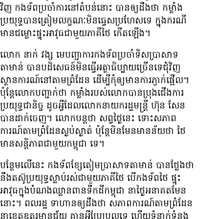
វិញ កងទ័ព​ប្រចាំ​ការ​នៅ​តំបន់​នោះ បាន​ឲ្យ​ដឹង​ថា កម្លាំង​
ប្រយុទ្ធ​បាន​ត្រៀម​លក្ខណៈ​មិន​ធ្វេសប្រហែស​ទេ ក្នុង​ករណី​
មាន​ជម្លោះ​ផ្ទុះ​អាវុធ​ជាមួយ​ភាគី​ថៃ កើត​ឡើង។
លោក នាក់ វង្ស មេ​បញ្ជាការ​កងទ័ព​ប្រចាំ​ទិស​ប្រាសាទ​
តាមាន់ បាន​បដិសេធន៍​មិន​ធ្វើ​អត្ថាធិប្បាយ​ច្រើន​ទេ​ជុំវិញ​
ស្ថានការណ៍​នៅ​តាម​ព្រំដែន ដើម្បី​កុំ​ឲ្យ​មាន​ការ​ភ្ញាក់​ផ្អើល។
ប៉ុន្តែ​លោក​បញ្ជាក់​ថា កម្លាំង​របស់​លោក​បាន​ប្រុង​ជើង​ការ​
ប្រយុទ្ធ​ជានិច្ច ដូច​អ្វី​ដែល​លោក​នាយក​រដ្ឋមន្ត្រី ហ៊ុន សែន
បាន​ដាក់​ចេញ។ លោក​បន្ត​ថា សព្វថ្ងៃ​នេះ ទោះ​សភាព
ការណ៍​តាម​ព្រំដែន​ស្ងប់ស្ងាត់ ប៉ុន្តែ​មិន​មែន​មាន​ន័យ​ថា ថៃ
មាន​សន្តិភាព​ជាមួយ​កម្ពុជា ទេ។
បន្ថែម​លើ​នេះ កងទ័ព​ខ្សែ​តៀម​ប្រាសាទ​តាមាន់ បាន​ថ្លែង​ថា
នឹង​តស៊ូ​ប្រយុទ្ធ​ស្លាប់​រស់​ជាមួយ​ភាគី​ថៃ បើ​កងទ័ព​ថៃ ផ្ទុះ​
អាវុធ​ក្នុង​បំណង​ឈ្លាន​ពាន​ទឹកដី​កម្ពុជា នា​ថ្ងៃ​អនាគត​មែន​
នោះ។ ពលរដ្ឋ ទាហាន​ឲ្យ​ដឹង​ថា សភាពការណ៍​តាម​ព្រំដែន​
នា​ខេត្ត​ឧត្តរមានជ័យ គ្មាន​អ្វី​ប្រែប្រួល​ទេ ហើយ​ទំនាក់​ទំនង​