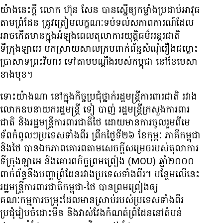
យ៉ាង​នេះ​ក្តី លោក ហ៊ុន សែន បាន​ស្នើ​ឲ្យ​កម្លាំង​ប្រដាប់​អាវុធ​
តាម​ព្រំដែន ត្រូវ​ត្រៀម​លក្ខណៈ​ទប់ទល់​សភាពការណ៍​ដែល​
អាច​កើត​មាន​ក្នុង​អំឡុង​ពេល​តុលាការ​យុត្តិធម៌​អន្តរជាតិ​
ទីក្រុង​ឡាអេ បកស្រាយ​សាល​ក្រម​ពាក់ព័ន្ធ​សំណុំ​រឿង​ជម្លោះ​
ប្រាសាទ​ព្រះវិហារ ទៅ​តាម​បណ្ដឹង​របស់​កម្ពុជា នៅ​ខែ​មេសា
ខាង​មុខ។
ទោះ​យ៉ាង​ណា នៅ​ក្នុង​កិច្ច​ប្រជុំ​ថ្នាក់​រដ្ឋមន្ត្រី​ការពារ​ជាតិ រវាង​
លោក​ឧបនាយក​រដ្ឋមន្ត្រី ទៀ បាញ់ រដ្ឋមន្ត្រី​ក្រសួង​ការពារ​
ជាតិ និង​រដ្ឋមន្ត្រី​ការពារ​ជាតិ​ថៃ ដោយ​មាន​ការ​ចូល​រួម​ពី​មេ​
ទ័ព​កំពូលៗ​ប្រទេស​ទាំង​ពីរ ព្រឹក​ថ្ងៃ​ទី២៦ ខែ​កុម្ភៈ ភាគី​កម្ពុជា
និង​ថៃ បាន​ឯកភាព​គោរព​តាម​សេចក្តី​សម្រេច​របស់​តុលាការ​
ទីក្រុង​ឡាអេ និង​គោរព​កិច្ច​ព្រមព្រៀង (MOU) ឆ្នាំ​២០០០
ពាក់ព័ន្ធ​នឹង​បញ្ហា​ព្រំដែន​រវាង​ប្រទេស​ទាំង​ពីរ។ បន្ថែម​លើ​នេះ
រដ្ឋមន្ត្រី​ការពារ​ជាតិ​កម្ពុជា-ថៃ បាន​ព្រមព្រៀង​ឲ្យ​
គណៈកម្មការ​ចម្រុះ​ដែល​មាន​ស្រាប់​របស់​ប្រទេស​ទាំង​ពីរ
ប្រជុំ​រៀប​ចំ​ដោះ​មីន និង​វាស់វែង​កំណត់​ព្រំដែន​នៅ​តំបន់​