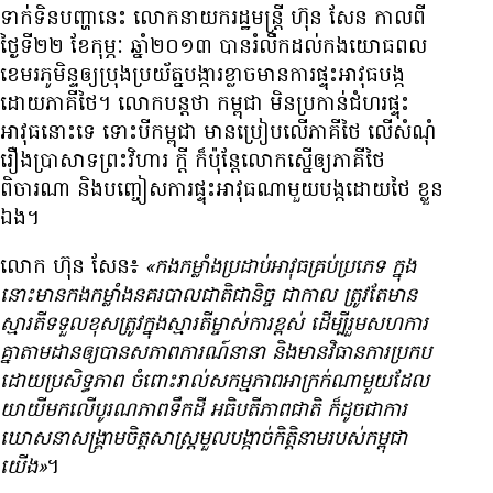
ទាក់​ទិន​បញ្ហា​នេះ លោក​នាយក​រដ្ឋមន្ត្រី ហ៊ុន សែន កាល​ពី​
ថ្ងៃ​ទី២២ ខែ​កុម្ភៈ ឆ្នាំ​២០១៣ បាន​រំលឹក​ដល់​កង​យោធ​ពល​
ខេមរភូមិន្ទ​ឲ្យ​ប្រុង​ប្រយ័ត្ន​បង្ការ​ខ្លាច​មាន​ការ​ផ្ទុះ​អាវុធ​បង្ក​
ដោយ​ភាគី​ថៃ។ លោក​បន្ត​ថា កម្ពុជា មិន​ប្រកាន់​ជំហរ​ផ្ទុះ​
អាវុធ​នោះ​ទេ ទោះ​បី​កម្ពុជា មាន​ប្រៀប​លើ​ភាគី​ថៃ លើ​សំណុំ​
រឿង​ប្រាសាទ​ព្រះវិហារ ក្តី ក៏ប៉ុន្តែ​លោក​ស្នើ​ឲ្យ​ភាគី​ថៃ
ពិចារណា និង​បញ្ចៀស​ការ​ផ្ទុះ​អាវុធ​ណា​មួយ​បង្ក​ដោយ​ថៃ ខ្លួន​
ឯង។
លោក ហ៊ុន សែន៖
«កង​កម្លាំង​ប្រដាប់​អាវុធ​គ្រប់​ប្រភេទ ក្នុង​
នោះ​មាន​កង​កម្លាំង​នគរបាល​ជាតិ​ជានិច្ច ជា​កាល ត្រូវ​តែ​មាន​
ស្មារតី​ទទួល​ខុស​ត្រូវ​ក្នុង​ស្មារតី​ម្ចាស់​ការ​ខ្ពស់ ដើម្បី​រួម​សហការ​
គ្នា​តាម​ដាន​ឲ្យ​បាន​សភាពការណ៍​នានា និង​មាន​វិធានការ​ប្រកប​
ដោយ​ប្រសិទ្ធភាព ចំពោះ​រាល់​សកម្មភាព​អាក្រក់​ណា​មួយ​ដែល​
យាយី​មក​លើ​បូរណភាព​ទឹកដី អធិបតីភាព​ជាតិ ក៏​ដូច​ជា​ការ​
ឃោសនា​សង្គ្រាម​ចិត្ត​សាស្ត្រ​មួល​បង្កាច់​កិត្តិនាម​របស់​កម្ពុជា
យើង»
។