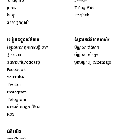
ប្រវត្តិបុគ្គល
ئۇيغۇر
Opens in new window
រូបភាព
Tiếng Việt
Opens in new window
វីដេអូ
English
វេទិកា​អ្នក​ស្ដាប់
របៀប​ទទួល​ព័ត៌មាន​
ស្វែងរកព័ត៌មានចាស់ៗ
វិទ្យុ​រលក​ធាតុអាកាស​ខ្លី SW
ប័ណ្ណសារ​ព័ត៌មាន​
​ផ្កាយ​រណប
ប័ណ្ណសារ​សំឡេង
​ផតខាសធ៍(Podcast)
ប្លង់បណ្តាញ (Sitemap)
Opens in new window
Facebook
Opens in new window
YouTube
Opens in new window
Twitter
Opens in new window
Instagram
Opens in new window
Telegram
អានព័ត៌មានក្នុង អ៊ីម៉ែល
Opens in new window
RSS
អំពីយើង