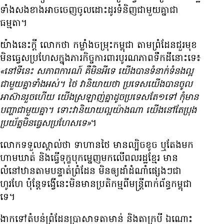
ទាំង​សង​ខាង​អាច​ចេញ​ចូល​ដោះ​ដូរ​ទំនិញ​ជាមួយ​គ្នា​ជា​
ធម្មតា។
យ៉ាង​នេះ​ក្តី លោក​ថា កម្លាំង​ចម្រុះ​កម្ពុជា តាម​ព្រំដែន​ជួរ​មុខ
មិន​ធ្វេសប្រហែស​ក្នុង​ភារកិច្ច​ការពារ​បូរណភាព​ទឹកដី​នោះ​ទេ៖
«នៅ​ទី​នេះ សភាពការណ៍ គឺ​មិន​អី​ទេ យើង​បាន​ទំនាក់​ទំនង​ល្អ​
ជាមួយ​គ្នា​ទាំង​អស់។ ថៃ វា​និយាយ​ថា ប្រទេស​យើង​បាន​ចូល​
អាស៊ាន​រួច​ហើយ យើង​ស្រឡាញ់​គ្នា​ដូច​ប្រទេស​តែ​១​ទៅ កុំ​មាន​
បញ្ហា​ជាមួយ​គ្នា។ ទោះ​វា​និយាយ​ល្អ​យ៉ាង​ណា យើង​នៅ​តែ​ប្រុង​
ប្រយ័ត្ន​មិន​ធ្វេសប្រហែស​ទេ»
។
លោក​ទទួល​ស្គាល់​ថា ទាហាន​ថៃ មាន​ល្បិច​ខូច ឬ​តែង​មក​
ហាម​ឃាត់ និង​ធ្វើ​ទុក្ខ​បុក​ម្នេញ​មក​លើ​ពលរដ្ឋ​ខ្មែរ មាន​
លំនៅឋាន​តាម​បន្ទាត់​ព្រំដែន មិន​ឲ្យ​ដាំ​ដំណាំ​ផ្សេងៗ​ជា​
ហូរហែ ប៉ុន្តែ​ទង្វើ​នេះ​មិន​មាន​ប្រតិកម្ម​ពី​មន្ត្រី​ពាក់ព័ន្ធ​កម្ពុជា
ទេ។
ងាក​ទៅ​តំបន់​ព្រំដែន​ប្រាសាទ​តាមាន់ និង​តាក្របី ឯ​ណោះ​