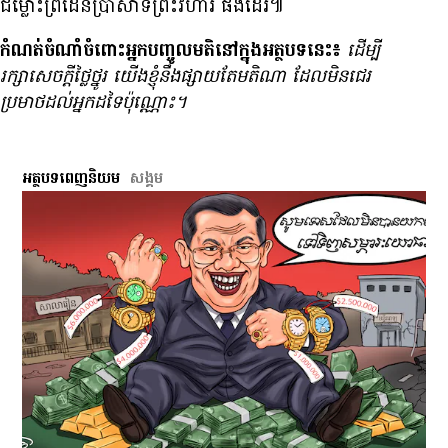
ជម្លោះ​ព្រំដែន​ប្រាសាទ​ព្រះវិហារ ផង​ដែរ៕
កំណត់ចំណាំចំពោះអ្នកបញ្ចូលមតិនៅក្នុងអត្ថបទនេះ៖
ដើម្បី​
រក្សា​សេចក្ដី​ថ្លៃថ្នូរ យើង​ខ្ញុំ​នឹង​ផ្សាយ​តែ​មតិ​ណា ដែល​មិន​ជេរ​
ប្រមាថ​ដល់​អ្នក​ដទៃ​ប៉ុណ្ណោះ។
អត្ថបទពេញនិយម
សង្គម