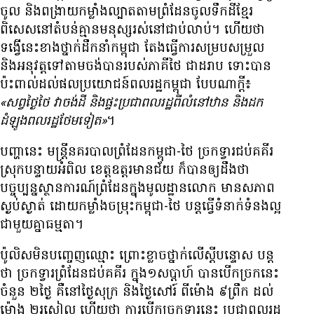
ចូល និង​ពង្រាយ​កម្លាំង​ល្បាត​តាម​ព្រំដែន​ចូល​ទឹកដី​ខ្មែរ
ពិសេស​នៅ​តំបន់​គ្មាន​មនុស្ស​រស់នៅ​ជាប់​លាប់។ ហើយ​ថា
ទង្វើ​នេះ​ខាង​ថ្នាក់​ដឹកនាំ​កម្ពុជា តែង​ធ្វើ​ការ​សម្រប​សម្រួល
និង​អនុវត្ត​ទៅ​តាម​ចង់​បាន​របស់​ភាគី​ថៃ ជា​ដរាប ទោះ​បាន​
ប៉ះពាល់​ដល់​ផល​ប្រយោជន៍​ពលរដ្ឋ​កម្ពុជា បែប​ណា​ក្តី៖
«សព្វថ្ងៃ​ថៃ វា​ចង់​ដី និង​ផ្ទះ​ប្រជាពលរដ្ឋ​ពី​លំនៅឋាន និង​ដក​
ដំឡូង​ពលរដ្ឋ​ថែម​ទៀត»
។
បញ្ហា​នេះ មន្ត្រី​នគរបាល​ព្រំដែន​កម្ពុជា-ថៃ ច្រក​ទ្វារ​ជប់គគីរ
ស្រុក​បន្ទាយអំពិល ខេត្ត​ឧត្តរមានជ័យ ក៏​បាន​ឲ្យ​ដឹង​ថា
បច្ចុប្បន្ន​ស្ថានការណ៍​ព្រំដែន​ក្នុង​មូលដ្ឋាន​លោក មាន​សភាព​
ស្ងប់ស្ងាត់ ដោយ​កម្លាំង​ចម្រុះ​កម្ពុជា-ថៃ បន្ត​ធ្វើ​ទំនាក់​ទំនង​ល្អ​
ជាមួយ​គ្នា​ធម្មតា។
ប៉ូលិស​មិន​បញ្ចេញ​ឈ្មោះ ព្រោះ​ខ្លាច​ថ្នាក់​លើ​ស្តី​បន្ទោស បន្ត​
ថា ច្រក​ទ្វារ​ព្រំដែន​ជប់គគីរ ក្នុង​១​សប្ដាហ៍ បាន​បើក​ច្រក​នេះ​
ចំនួន ២​ថ្ងៃ គឺ​នៅ​ថ្ងៃ​សុក្រ និង​ថ្ងៃ​សៅរ៍ ពី​ម៉ោង ៩​ព្រឹក ដល់​
ម៉ោង ២​រសៀល ហើយ​ថា ការ​បើក​ច្រក​ទ្វារ​នេះ ប្រជាពលរដ្ឋ​