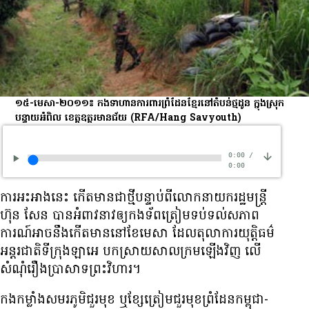
១៥-មេសា-២០១១៖ កង​ទាហាន​ការពារ​ព្រំដែន​ខ្មែរ​នៅ​តំបន់​ថ្មដូន ក្នុង​ស្រុក​
បន្ទាយអំពិល ខេត្ត​ឧត្តរមានជ័យ
(RFA/Hang Savyouth)
0:00
/
0:00
ការ​អះអាង​នេះ កើត​មាន​ជា​ថ្មី​បន្ទាប់​ពី​លោក​នាយក​រដ្ឋមន្ត្រី
ហ៊ុន សែន បាន​អំពាវនាវ​ឲ្យ​កងទ័ព​ត្រៀម​ទប់ទល់​សភាព
ការណ៍​អាច​នឹង​កើត​មាន​នៅ​ខែ​មេសា ដែល​តុលាការ​យុត្តិធម៌​
អន្តរជាតិ​ទីក្រុង​ឡាអេ បកស្រាយ​សាល​ក្រម​ឡើង​វិញ លើ​
សំណុំ​រឿង​ប្រាសាទ​ព្រះវិហារ។
កង​កម្លាំង​សមរភូមិ​ជួរ​មុខ ឬ​ខ្សែ​ត្រៀម​ជួរ​មុខ​ព្រំដែន​កម្ពុជា-