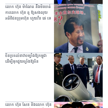
លោក ហ៊ុន ម៉ាណែត នឹងមិនចាត់
ការលោក ហ៊ុន តូ ឱ្យសងលុយ
អតិថិជនក្រុមហ៊ុន ហួយវ័ន ផេ ទេ
ចិនប្រគល់នាវាចម្បាំងឱ្យកម្ពុជា
ដើម្បីទុកជួយច្បាំងឱ្យចិន
លោក ហ៊ុន សែន និងលោក ហ៊ុន