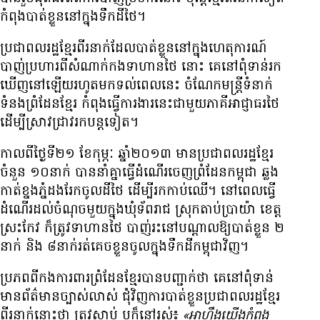
កំពុង​បាត់​ខ្លួន​នៅ​ក្នុង​ទឹកដី​ថៃ។
ប្រជាពលរដ្ឋ​ខ្មែរ​ពីរ​នាក់​ដែល​បាត់​ខ្លួន​នៅ​ក្នុង​ហេតុការណ៍​
បាញ់​ប្រហារ​ពី​សំណាក់​កង​ទាហាន​ថៃ នោះ គេ​នៅ​ពុំ​ទាន់​រក​
ឃើញ​នៅ​ឡើយ​រហូត​មក​ទល់​ពេល​នេះ ចំណែក​មន្ត្រី​ទំនាក់
ទំនង​ព្រំដែន​ខ្មែរ កំពុង​ធ្វើ​ការ​ងារ​នេះ​ជាមួយ​ភាគី​អាជ្ញាធរ​ថៃ
ដើម្បី​​ស្រាវជ្រាវ​រក​បន្ត​ទៀត។
កាល​ពី​ថ្ងៃ​ទី​២១ ខែ​កុម្ភៈ ឆ្នាំ​២០១៣ មាន​ប្រជាពលរដ្ឋ​ខ្មែរ​
ចំនួន ១០​នាក់ បាន​នាំ​គ្នា​ធ្វើ​ដំណើរ​ចេញ​ព្រំ​ដែន​កម្ពុជា​ ឆ្លង​
កាត់​ខ្នងភ្នំ​ដងរែក​ចូល​ដី​ថៃ ដើម្បី​រក​កាប់​ឈើ។ នៅ​ពេល​ធ្វើ​
ដំណើរ​ដល់​ចំណុច​មួយ​ក្នុង​ឃុំ​ទ័ពរាជ ស្រុក​តាប់ប្រាយ៉ា ខេត្ដ​
ស្រះកែវ ក៏​ត្រូវ​ទាហាន​ថៃ បាញ់​រះ​នៅ​បណ្ដាល​ឱ្យ​បាត់​ខ្លួន ២​
នាក់​ និង ៨​នាក់​រត់គេច​ខ្លួន​ចូល​ក្នុង​ទឹក​ដី​កម្ពុជា​វិញ។
ប្រភព​ពី​កង​ការពារ​ព្រំដែន​ខ្មែរ​បាន​បញ្ជាក់​ថា គេ​នៅ​ពុំ​ទាន់​
មាន​ព័ត៌មាន​ច្បាស់​លាស់ ជុំវិញ​ការ​បាត់​ខ្លួន​ប្រជាពលរដ្ឋ​ខ្មែរ​
ពីរ​នាក់​នោះ​ថា ត្រូវ​ស្លាប់ ឬ​ក៏​នៅ​រស់៖
«អា​ហ្នឹង​យើង​កំពុង​