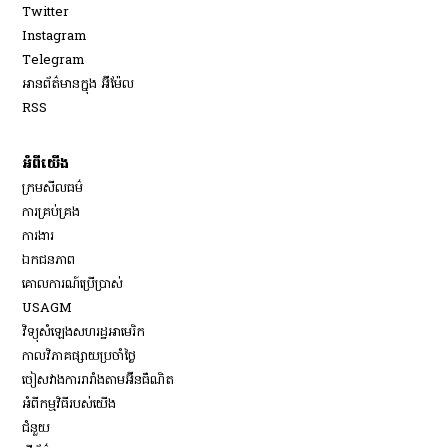
Opens in new window
Twitter
Opens in new window
Instagram
Opens in new window
Telegram
អានព័ត៌មានក្នុង អ៊ីម៉ែល
Opens in new window
RSS
អំពីយើង
ក្រមសីលធម៌
ការគ្រប់គ្រង
Opens in new window
ការងារ
ឯកជនភាព
គោលការណ៍ប្រើប្រាស់
Opens in new window
USAGM
Opens in new window
វិទ្យុសំឡេងសហរដ្ឋអាមេរិក
កាលវិភាគផ្សាយប្រចាំថ្ងៃ
ចៀសវាង​ការរារាំង​តាម​អ៊ីនធឺណិត
អំពីកម្មវិធីរបស់យើង
ជំនួយ