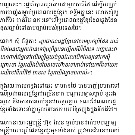
បញ្ហា​នេះ។ រដ្ឋាភិបាល​គួរ​ចរចា​ជាមួយ​ភាគី​ថៃ ដើម្បី​បញ្ឈប់​
ការ​បាញ់​សម្លាប់​ប្រជាពលរដ្ឋ​ខ្មែរ។ ទន្ទឹម​គ្នា​នេះ លោក​សុំ​ឲ្យ​
ភាគី​ថៃ ចាត់​វិធានការ​ទៅ​លើ​ប្រជាពលរដ្ឋ​ខ្មែរ​ដែល​ឆ្លង​ដែន​
ខុស​ច្បាប់​ទៅ​តាម​ច្បាប់​របស់​ប្រទេស​ថៃ។
លោក ស៊ុំ ច័ន្ទគា៖
«ប្រជាពលរដ្ឋ​ខ្មែរ​នៅ​តាម​ច្រក​ព្រំដែន គាត់​
មិន​មែន​ជា​អ្នក​ហ៊ាន​ទៅ​ប្រព្រឹត្ត​បទល្មើស​អី​អ៊ីចឹង​ទេ បញ្ហា​នេះ​វា​
មាន​ពាក់ព័ន្ធ​ទៅ​លើ​មន្ត្រី​មួយ​ចំនួន​ដែល​បើក​ដៃ​ឲ្យ​ទៅ​រក​ស៊ី
ព្រោះ​ថា ខ្មែរ​យើង​មិន​មែន​ចេះ​ហ៊ាន​ទៅ​កាប់​ទៅ​យក​អី​ទៅ​យក​
ឈើ​នៅ​ទឹក​ដី​ថៃ បាន​ទេ​ ខ្មែរ​យើង​ខ្លាច​ណាស់»
។
ក្នុង​រយៈកាល​កន្លង​ទៅ​នេះ ​ទាហាន​ថៃ បាន​បាញ់​ប្រហារ​ទៅ​
លើ​ប្រជាពលរដ្ឋ​ខ្មែរ​ជា​ច្រើន​នាក់ បណ្ដាល​ឲ្យ​សម្លាប់ ខ្លះ​រង​
របួស ​និង​មាន​ការ​ចាប់​ខ្លួន​ជា​បន្តបន្ទាប់​ ខណៈ​ដែល​ពលរដ្ឋ​
ខ្មែរ​ទាំង​នោះ​នាំ​គ្នា​ចូល​ទៅ​រក​កាប់​ឈើ​គ្រញូង​ក្នុង​ទឹក​ដី​ថៃ។
លោក​នាយក​រដ្ឋមន្ត្រី ហ៊ុន សែន ធ្លាប់​បាន​ដាក់​បទ​បញ្ជា​ឲ្យ​
មន្ត្រី​ការពារ​ព្រំដែន​ខ្មែរ​ជួរ​មុខ​ទាំង​អស់ ត្រូវ​មាន​វិធានការ​ទប់