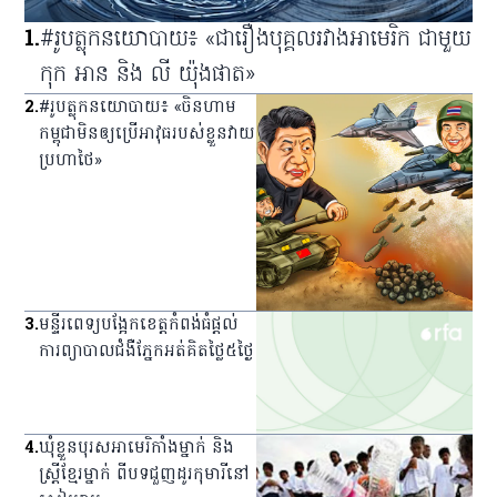
1
.
#រូបត្លុកនយោបាយ៖ «ជារឿងបុគ្គលរវាងអាមេរិក ជាមួយ
កុក អាន និង លី យ៉ុងផាត»
2
.
#រូបត្លុកនយោបាយ៖ «ចិនហាម
កម្ពុជាមិនឲ្យប្រើអាវុធរបស់ខ្លួនវាយ
ប្រហាថៃ»
3
.
មន្ទីរពេទ្យ​បង្អែក​ខេត្ត​កំពង់ធំ​ផ្ដល់​
ការ​ព្យាបាល​ជំងឺ​ភ្នែក​អត់​គិត​ថ្លៃ​៥​ថ្ងៃ
4
.
ឃុំ​ខ្លួន​បុរស​អាមេរិកាំង​ម្នាក់ និង​
ស្ត្រី​ខ្មែរ​ម្នាក់ ពី​បទ​ជួញ​ដូរ​កុមារី​នៅ​