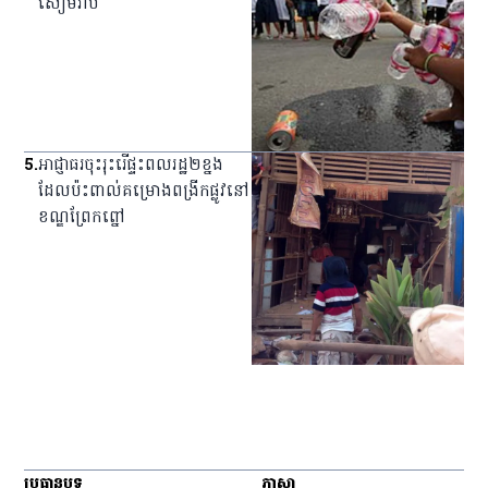
សៀមរាប
5
.
អាជ្ញាធរ​ចុះ​រុះរើ​ផ្ទះ​ពលរដ្ឋ​២​ខ្នង​
ដែល​ប៉ះពាល់​គម្រោង​ពង្រីក​ផ្លូវ​នៅ​
ខណ្ឌ​ព្រែកព្នៅ
ប្រធានបទ
ភាសា