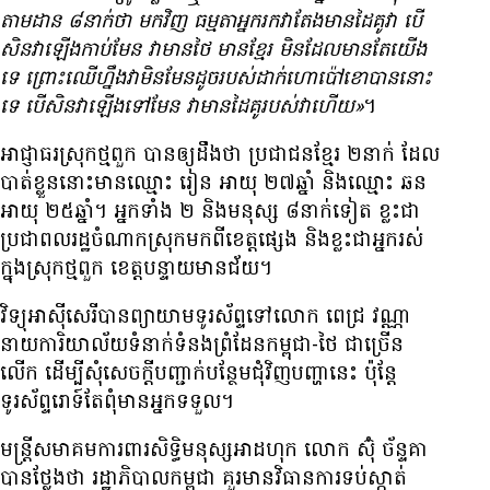
តាម​ដាន ៨​នាក់​ថា មក​វិញ ធម្មតា​អ្នក​រក​វា​តែង​មាន​ដៃគូ​វា បើ​
សិន​វា​ឡើង​កាប់​មែន វា​មាន​ថៃ​ មាន​ខ្មែរ ​មិន​ដែល​មាន​តែ​យើង​
ទេ​ ព្រោះ​ឈើ​ហ្នឹង​វា​មិន​មែន​ដូច​របស់​ដាក់​ហោប៉ៅ​ខោ​បាន​នោះ​
ទេ បើ​សិន​វា​ឡើង​ទៅ​មែន វា​មាន​ដៃគូ​របស់​វា​ហើយ»
។
អាជ្ញាធរ​ស្រុក​ថ្មពួក បាន​ឲ្យ​ដឹង​ថា ប្រជាជន​ខ្មែរ ២​នាក់ ដែល​​
បាត់​ខ្លួន​នោះ​មាន​ឈ្មោះ​ រៀន អាយុ ២៧​ឆ្នាំ និង​ឈ្មោះ ឆន
អាយុ ២៥​ឆ្នាំ។ អ្នក​ទាំង ២ និង​មនុស្ស ៨​នាក់​ទៀត​ ខ្លះ​ជា​
ប្រជាពលរដ្ឋ​​ចំណាក​ស្រុក​មក​ពី​ខេត្ត​ផ្សេង និង​ខ្លះ​ជា​អ្នក​រស់​
ក្នុង​ស្រុក​ថ្មពួក ខេត្ត​បន្ទាយមានជ័យ។
វិទ្យុ​អាស៊ី​សេរី​បាន​ព្យាយាម​ទូរស័ព្ទ​ទៅ​លោក ពេជ្រ វណ្ណា
នាយ​ការិយាល័យ​ទំនាក់​ទំនង​ព្រំដែន​កម្ពុជា-​ថៃ ​ជា​ច្រើន​
លើក​ ដើម្បី​សុំ​សេចក្ដី​បញ្ជាក់​បន្ថែម​ជុំវិញ​បញ្ហា​នេះ ​ប៉ុន្តែ​
ទូរស័ព្ទ​រោទ៍​តែ​ពុំ​មាន​អ្នក​ទទួល។
មន្ត្រី​សមាគម​ការពារ​សិទ្ធិមនុស្ស​អាដហុក​ លោក ស៊ុំ ច័ន្ទគា​
បាន​ថ្លែង​ថា រដ្ឋាភិបាល​កម្ពុជា គួរ​មាន​វិធាន​ការ​ទប់​ស្កាត់​