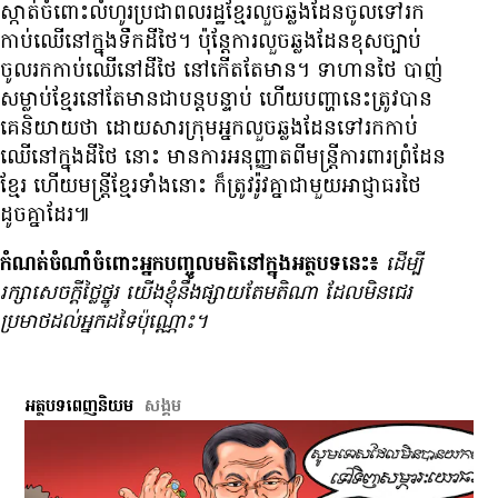
ស្កាត់​ចំពោះ​លំហូរ​ប្រជាពលរដ្ឋ​ខ្មែរ​លួច​ឆ្លង​ដែន​ចូល​ទៅ​រក​
កាប់​ឈើ​នៅ​ក្នុង​ទឹក​ដី​ថៃ។ ប៉ុន្តែ​ការ​លួច​ឆ្លង​ដែន​ខុស​ច្បាប់​
ចូល​រក​កាប់​ឈើ​នៅ​ដី​ថៃ នៅ​កើត​តែ​មាន។ ទាហាន​ថៃ បាញ់​
សម្លាប់​ខ្មែរ​នៅ​តែ​មាន​ជា​បន្តបន្ទាប់​ ហើយ​បញ្ហា​នេះ​ត្រូវ​បាន​
គេ​និយាយ​ថា ដោយសារ​ក្រុម​អ្នក​លួច​ឆ្លង​ដែន​ទៅ​រក​កាប់​
ឈើ​នៅ​ក្នុង​ដី​ថៃ នោះ​ មាន​ការ​អនុញ្ញាត​ពី​មន្ត្រី​ការពារ​ព្រំដែន​
ខ្មែរ ហើយ​មន្ត្រី​ខ្មែរ​ទាំង​នោះ​ ក៏​ត្រូវរ៉ូវ​គ្នា​ជាមួយ​អាជ្ញាធរ​ថៃ
ដូចគ្នា​ដែរ៕
កំណត់ចំណាំចំពោះអ្នកបញ្ចូលមតិនៅក្នុងអត្ថបទនេះ៖
ដើម្បី​
រក្សា​សេចក្ដី​ថ្លៃថ្នូរ យើង​ខ្ញុំ​នឹង​ផ្សាយ​តែ​មតិ​ណា ដែល​មិន​ជេរ​
ប្រមាថ​ដល់​អ្នក​ដទៃ​ប៉ុណ្ណោះ។
អត្ថបទពេញនិយម
សង្គម