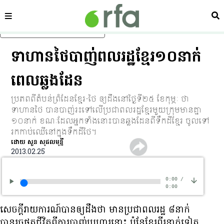
ផ្នែក
ស្វ
រំលងទៅមាតិកាចម្បង
ទាហាន​ថៃ​បាញ់​ពលរដ្ឋ​ខ្មែរ​១០​នាក់​​
ពេល​ឆ្លង​ដែន
ប្រភព​ពី​តំបន់​ព្រំដែន​ខ្មែរ-​ថៃ ឲ្យ​ដឹង​នៅ​ថ្ងៃ​ទី​២៥ ខែ​កុម្ភៈ ថា ​
ទាហាន​ថៃ បាន​បាញ់​រះ​ទៅ​លើ​ប្រជាពលរដ្ឋ​ខ្មែរ​មួយ​ក្រុម​មាន​គ្នា
១០​នាក់ ខណៈ​ដែល​អ្នក​ទាំង​នោះ​បាន​ឆ្លងដែន​ពី​ទឹកដី​ខ្មែរ ចូល​ទៅ​
រក​កាប់​ឈើ​នៅ​ក្នុង​ទឹក​ដី​ថៃ។
ដោយ សួន សុផលមុន្នី
2013.02.25
0:00
/
0:00
សេចក្ដី​រាយការណ៍​បាន​ឲ្យ​ដឹង​ថា មាន​ប្រជាពលរដ្ឋ ៨​នាក់
បាន​រួច​ផុត​ជីវិត​ពី​ការ​បាញ់​ប្រហារ​នោះ ប៉ុន្តែ​ខ្មែរ​ពីរ​នាក់​ទៀត​