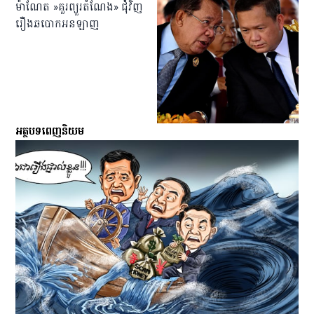
ម៉ាណែត »គួរព្យួរតំណែង» ជំុំវិញ
រឿងឆបោកអនឡាញ
អត្ថបទពេញនិយម