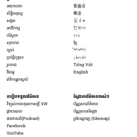
Opens in new window
នយោបាយ
普通话
Opens in new window
សិទ្ធិ​មនុស្ស
粤语
Opens in new window
សង្គម
မြန်မာ
Opens in new window
អាជីវកម្ម
한국어
Opens in new window
បរិស្ថាន
ລາວ
Opens in new window
សុខភាព
ខ្មែ
Opens in new window
ច្បាប់
བོད་སྐད།
Opens in new window
ប្រវត្តិបុគ្គល
ئۇيغۇر
Opens in new window
រូបភាព
Tiếng Việt
Opens in new window
វីដេអូ
English
វេទិកា​អ្នក​ស្ដាប់
របៀប​ទទួល​ព័ត៌មាន​
ស្វែងរកព័ត៌មានចាស់ៗ
វិទ្យុ​រលក​ធាតុអាកាស​ខ្លី SW
ប័ណ្ណសារ​ព័ត៌មាន​
​ផ្កាយ​រណប
ប័ណ្ណសារ​សំឡេង
​ផតខាសធ៍(Podcast)
ប្លង់បណ្តាញ (Sitemap)
Opens in new window
Facebook
Opens in new window
YouTube