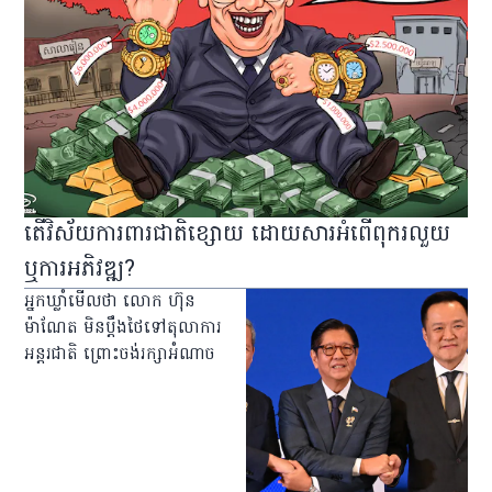
តើវិស័យការពារជាតិខ្សោយ ដោយសារអំពើពុករលួយ
ឬការអភិវឌ្ឍ?
អ្នកឃ្លាំមើលថា លោក ហ៊ុន
ម៉ាណែត មិនប្ដឹងថៃទៅតុលាការ
អន្តរជាតិ ព្រោះចង់រក្សាអំណាច