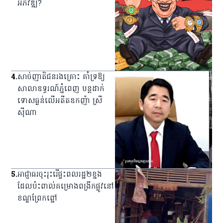
អភិវឌ្ឍ?
4
.
សាច់ញាតិជនរងគ្រោះ គាំទ្រឱ្យ
សាលាឧទ្ធរណ៍ភ្នំពេញ បន្តដាក់
ទោសធ្ងន់លើអតីត​ឧកញ៉ា ស្រី
ស៊ីណា
5
.
អាជ្ញាធរ​ចុះ​រុះរើ​ផ្ទះ​ពលរដ្ឋ​២​ខ្នង​
ដែល​ប៉ះពាល់​គម្រោង​ពង្រីក​ផ្លូវ​នៅ​
ខណ្ឌ​ព្រែកព្នៅ