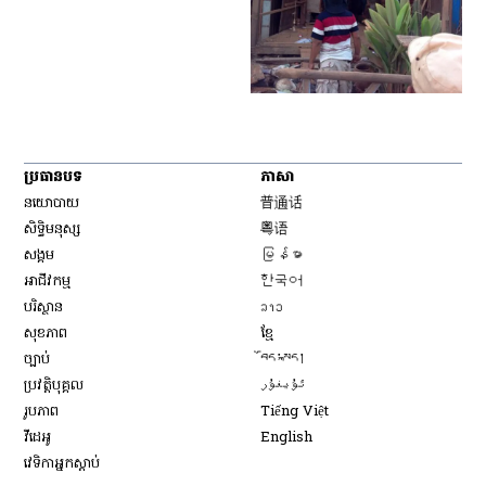
ប្រធានបទ
ភាសា
Opens in new window
នយោបាយ
普通话
Opens in new window
សិទ្ធិ​មនុស្ស
粤语
Opens in new window
សង្គម
မြန်မာ
Opens in new window
អាជីវកម្ម
한국어
Opens in new window
បរិស្ថាន
ລາວ
Opens in new window
សុខភាព
ខ្មែ
Opens in new window
ច្បាប់
བོད་སྐད།
Opens in new window
ប្រវត្តិបុគ្គល
ئۇيغۇر
Opens in new window
រូបភាព
Tiếng Việt
Opens in new window
វីដេអូ
English
វេទិកា​អ្នក​ស្ដាប់