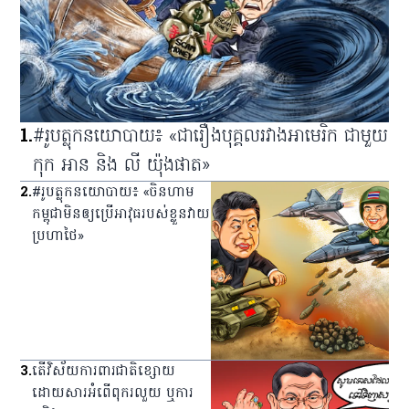
1
.
#រូបត្លុកនយោបាយ៖ «ជារឿងបុគ្គលរវាងអាមេរិក ជាមួយ
កុក អាន និង លី យ៉ុងផាត»
2
.
#រូបត្លុកនយោបាយ៖ «ចិនហាម
កម្ពុជាមិនឲ្យប្រើអាវុធរបស់ខ្លួនវាយ
ប្រហាថៃ»
3
.
តើវិស័យការពារជាតិខ្សោយ
ដោយសារអំពើពុករលួយ ឬការ