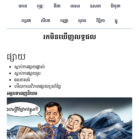
មករា
កុម្ភៈ
មីនា
មេសា
ឧសភា
មិថុនា
កក្កដា
សីហា
កញ្ញា
តុលា
វិច្ឆិកា
ធ្នូ
រកមិនឃើញលទ្ធផល
ផ្សាយ
ស្ដាប់ការផ្សាយផ្ទាល់
ស្ដាប់ការផ្សាយរួច
ផតខាសធ៍
មើលកាលវិភាគផ្សាយប្រចាំថ្ងៃ
អត្ថបទពេញនិយម