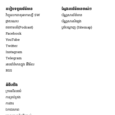
របៀប​ទទួល​ព័ត៌មាន​
ស្វែងរកព័ត៌មានចាស់ៗ
វិទ្យុ​រលក​ធាតុអាកាស​ខ្លី SW
ប័ណ្ណសារ​ព័ត៌មាន​
​ផ្កាយ​រណប
ប័ណ្ណសារ​សំឡេង
​ផតខាសធ៍(Podcast)
ប្លង់បណ្តាញ (Sitemap)
Opens in new window
Facebook
Opens in new window
YouTube
Opens in new window
Twitter
Opens in new window
Instagram
Opens in new window
Telegram
អានព័ត៌មានក្នុង អ៊ីម៉ែល
Opens in new window
RSS
អំពីយើង
ក្រមសីលធម៌
ការគ្រប់គ្រង
Opens in new window
ការងារ
ឯកជនភាព