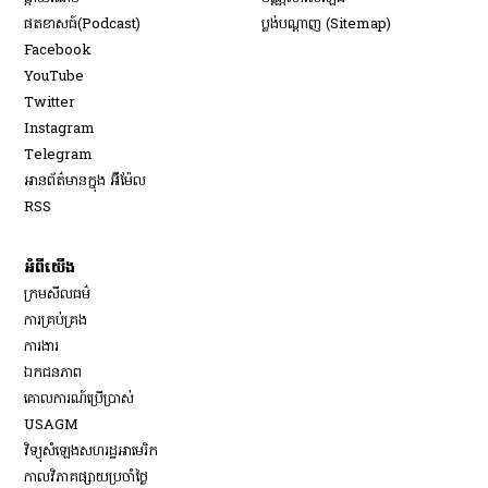
​ផតខាសធ៍(Podcast)
ប្លង់បណ្តាញ (Sitemap)
Opens in new window
Facebook
Opens in new window
YouTube
Opens in new window
Twitter
Opens in new window
Instagram
Opens in new window
Telegram
អានព័ត៌មានក្នុង អ៊ីម៉ែល
Opens in new window
RSS
អំពីយើង
ក្រមសីលធម៌
ការគ្រប់គ្រង
Opens in new window
ការងារ
ឯកជនភាព
គោលការណ៍ប្រើប្រាស់
Opens in new window
USAGM
Opens in new window
វិទ្យុសំឡេងសហរដ្ឋអាមេរិក
កាលវិភាគផ្សាយប្រចាំថ្ងៃ