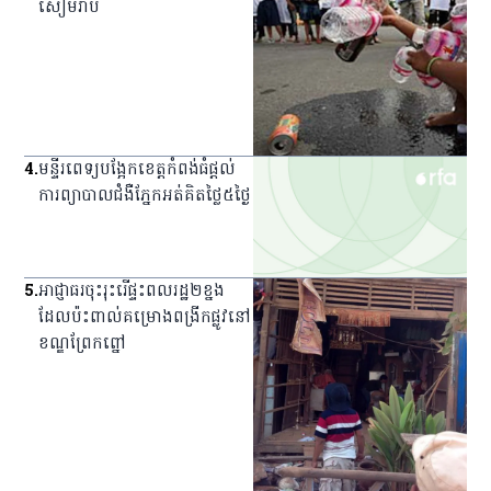
សៀមរាប
4
.
មន្ទីរពេទ្យ​បង្អែក​ខេត្ត​កំពង់ធំ​ផ្ដល់​
ការ​ព្យាបាល​ជំងឺ​ភ្នែក​អត់​គិត​ថ្លៃ​៥​ថ្ងៃ
5
.
អាជ្ញាធរ​ចុះ​រុះរើ​ផ្ទះ​ពលរដ្ឋ​២​ខ្នង​
ដែល​ប៉ះពាល់​គម្រោង​ពង្រីក​ផ្លូវ​នៅ​
ខណ្ឌ​ព្រែកព្នៅ