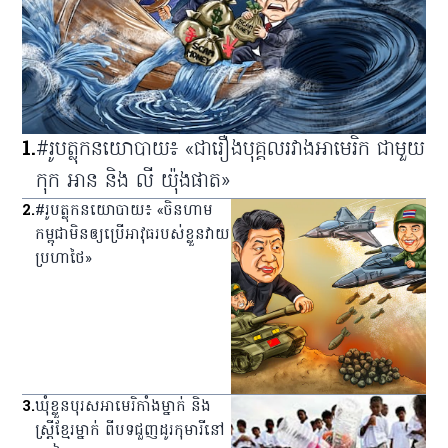
1
.
#រូបត្លុកនយោបាយ៖ «ជារឿងបុគ្គលរវាងអាមេរិក ជាមួយ
កុក អាន និង លី យ៉ុងផាត»
2
.
#រូបត្លុកនយោបាយ៖ «ចិនហាម
កម្ពុជាមិនឲ្យប្រើអាវុធរបស់ខ្លួនវាយ
ប្រហាថៃ»
3
.
ឃុំ​ខ្លួន​បុរស​អាមេរិកាំង​ម្នាក់ និង​
ស្ត្រី​ខ្មែរ​ម្នាក់ ពី​បទ​ជួញ​ដូរ​កុមារី​នៅ​