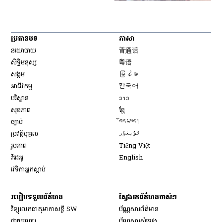
ប្រធានបទ
ភាសា
Opens in new window
នយោបាយ
普通话
Opens in new window
សិទ្ធិ​មនុស្ស
粤语
Opens in new window
សង្គម
မြန်မာ
Opens in new window
អាជីវកម្ម
한국어
Opens in new window
បរិស្ថាន
ລາວ
Opens in new window
សុខភាព
ខ្មែ
Opens in new window
ច្បាប់
བོད་སྐད།
Opens in new window
ប្រវត្តិបុគ្គល
ئۇيغۇر
Opens in new window
រូបភាព
Tiếng Việt
Opens in new window
វីដេអូ
English
វេទិកា​អ្នក​ស្ដាប់
របៀប​ទទួល​ព័ត៌មាន​
ស្វែងរកព័ត៌មានចាស់ៗ
វិទ្យុ​រលក​ធាតុអាកាស​ខ្លី SW
ប័ណ្ណសារ​ព័ត៌មាន​
​ផ្កាយ​រណប
ប័ណ្ណសារ​សំឡេង