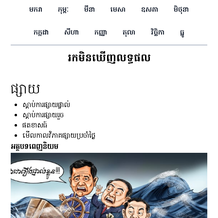
មករា
កុម្ភៈ
មីនា
មេសា
ឧសភា
មិថុនា
កក្កដា
សីហា
កញ្ញា
តុលា
វិច្ឆិកា
ធ្នូ
រកមិនឃើញលទ្ធផល
ផ្សាយ
ស្ដាប់ការផ្សាយផ្ទាល់
ស្ដាប់ការផ្សាយរួច
ផតខាសធ៍
មើលកាលវិភាគផ្សាយប្រចាំថ្ងៃ
អត្ថបទពេញនិយម