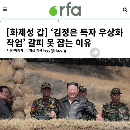
메뉴
검
메인 콘텐츠로 건너뛰기
[화제성 갑] ‘김정은 독자 우상화
작업’ 갈피 못 잡는 이유
서울-이승재, 이예진 기자 leey@rfa.org