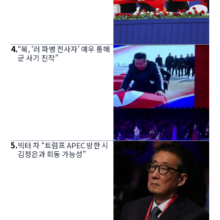
4
.
“북, ‘러 파병 전사자’ 예우 통해
군 사기 진작”
5
.
빅터 차 “트럼프 APEC 방한 시
김정은과 회동 가능성”