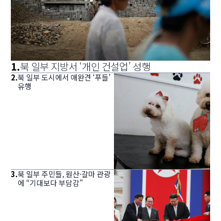
1
.
북 일부 지방서 ‘개인 건설업’ 성행
2
.
북 일부 도시에서 애완견 ‘푸들’
유행
3
.
북 일부 주민들, 원산·갈마 관광
에 “기대보다 부담감”