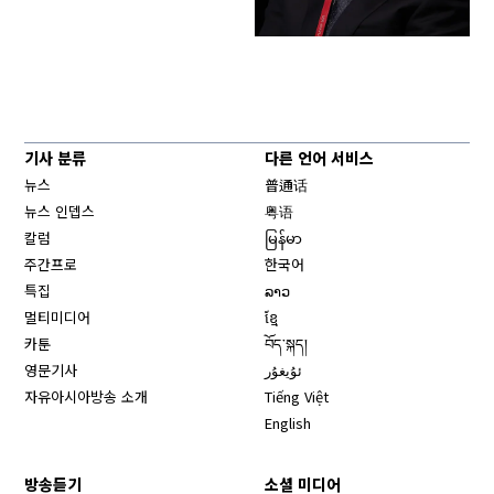
기사 분류
다른 언어 서비스
뉴스
普通话
뉴스 인뎁스
粤语
칼럼
မြန်မာ
주간프로
한국어
특집
ລາວ
멀티미디어
ខ្មែ
카툰
བོད་སྐད།
영문기사
ئۇيغۇر
자유아시아방송 소개
Tiếng Việt
English
방송듣기
소셜 미디어