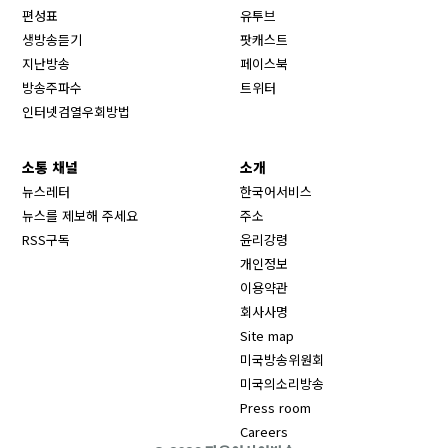
Opens in new window
편성표
유투브
생방송듣기
팟캐스트
Opens in new window
지난방송
페이스북
Opens in new window
방송주파수
트위터
Opens in new window
인터넷검열우회방법
소통 채널
소개
뉴스레터
한국어서비스
뉴스를 제보해 주세요
주소
RSS구독
윤리강령
개인정보
이용약관
회사사명
Site map
Opens in new wind
미국방송위원회
Opens in new wind
미국의소리방송
Press room
Opens in new window
Careers