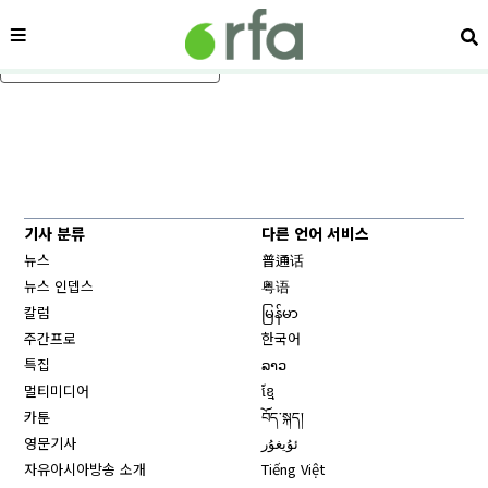
메뉴
검
메인 콘텐츠로 건너뛰기
기사 분류
다른 언어 서비스
뉴스
普通话
뉴스 인뎁스
粤语
칼럼
မြန်မာ
주간프로
한국어
특집
ລາວ
멀티미디어
ខ្មែ
카툰
བོད་སྐད།
영문기사
ئۇيغۇر
자유아시아방송 소개
Tiếng Việt