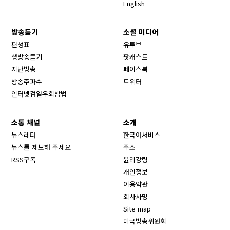
English
방송듣기
소셜 미디어
Opens in new window
편성표
유투브
생방송듣기
팟캐스트
Opens in new window
지난방송
페이스북
Opens in new window
방송주파수
트위터
Opens in new window
인터넷검열우회방법
소통 채널
소개
뉴스레터
한국어서비스
뉴스를 제보해 주세요
주소
RSS구독
윤리강령
개인정보
이용약관
회사사명
Site map
Opens in new wind
미국방송위원회