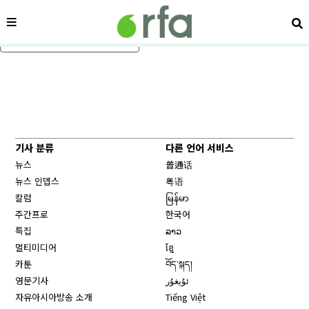
메뉴
검
메인 콘텐츠로 건너뛰기
기사 분류
다른 언어 서비스
뉴스
普通话
뉴스 인뎁스
粤语
칼럼
မြန်မာ
주간프로
한국어
특집
ລາວ
멀티미디어
ខ្មែ
카툰
བོད་སྐད།
영문기사
ئۇيغۇر
자유아시아방송 소개
Tiếng Việt