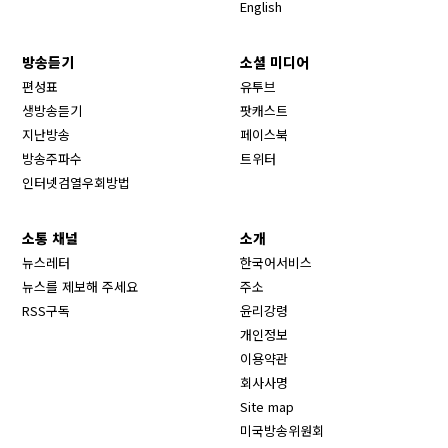
English
방송듣기
소셜 미디어
Opens in new window
편성표
유투브
생방송듣기
팟캐스트
Opens in new window
지난방송
페이스북
Opens in new window
방송주파수
트위터
Opens in new window
인터넷검열우회방법
소통 채널
소개
뉴스레터
한국어서비스
뉴스를 제보해 주세요
주소
RSS구독
윤리강령
개인정보
이용약관
회사사명
Site map
Opens in new wind
미국방송위원회