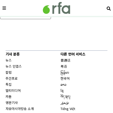
메뉴
검
메인 콘텐츠로 건너뛰기
기사 분류
다른 언어 서비스
뉴스
普通话
뉴스 인뎁스
粤语
칼럼
မြန်မာ
주간프로
한국어
특집
ລາວ
멀티미디어
ខ្មែ
카툰
བོད་སྐད།
영문기사
ئۇيغۇر
자유아시아방송 소개
Tiếng Việt