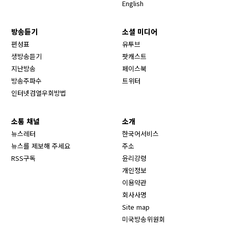
English
방송듣기
소셜 미디어
Opens in new window
편성표
유투브
생방송듣기
팟캐스트
Opens in new window
지난방송
페이스북
Opens in new window
방송주파수
트위터
Opens in new window
인터넷검열우회방법
소통 채널
소개
뉴스레터
한국어서비스
뉴스를 제보해 주세요
주소
RSS구독
윤리강령
개인정보
이용약관
회사사명
Site map
Opens in new wind
미국방송위원회