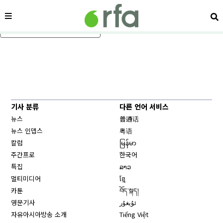
메뉴
검
메인 콘텐츠로 건너뛰기
기사 분류
다른 언어 서비스
뉴스
普通话
뉴스 인뎁스
粤语
칼럼
မြန်မာ
주간프로
한국어
특집
ລາວ
멀티미디어
ខ្មែ
카툰
བོད་སྐད།
영문기사
ئۇيغۇر
자유아시아방송 소개
Tiếng Việt