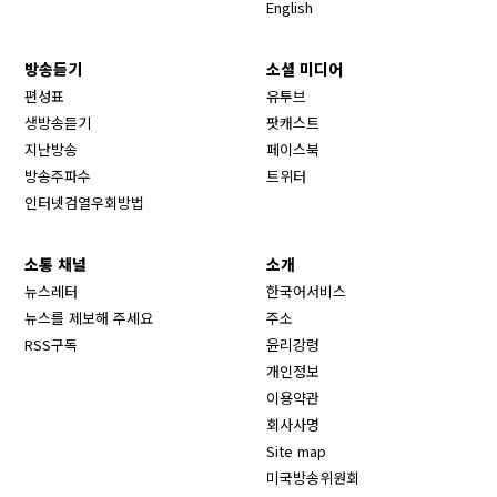
English
방송듣기
소셜 미디어
Opens in new window
편성표
유투브
생방송듣기
팟캐스트
Opens in new window
지난방송
페이스북
Opens in new window
방송주파수
트위터
Opens in new window
인터넷검열우회방법
소통 채널
소개
뉴스레터
한국어서비스
뉴스를 제보해 주세요
주소
RSS구독
윤리강령
개인정보
이용약관
회사사명
Site map
Opens in new wind
미국방송위원회