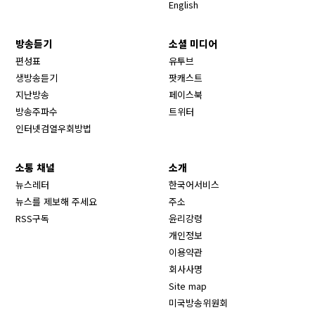
English
방송듣기
소셜 미디어
Opens in new window
편성표
유투브
생방송듣기
팟캐스트
Opens in new window
지난방송
페이스북
Opens in new window
방송주파수
트위터
Opens in new window
인터넷검열우회방법
소통 채널
소개
뉴스레터
한국어서비스
뉴스를 제보해 주세요
주소
RSS구독
윤리강령
개인정보
이용약관
회사사명
Site map
Opens in new wind
미국방송위원회