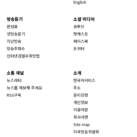
English
방송듣기
소셜 미디어
Opens in new window
편성표
유투브
생방송듣기
팟캐스트
Opens in new window
지난방송
페이스북
Opens in new window
방송주파수
트위터
Opens in new window
인터넷검열우회방법
소통 채널
소개
뉴스레터
한국어서비스
뉴스를 제보해 주세요
주소
RSS구독
윤리강령
개인정보
이용약관
회사사명
Site map
Opens in new wind
미국방송위원회