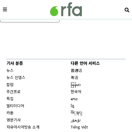
메뉴
검
메인 콘텐츠로 건너뛰기
기사 분류
다른 언어 서비스
뉴스
普通话
뉴스 인뎁스
粤语
칼럼
မြန်မာ
주간프로
한국어
특집
ລາວ
멀티미디어
ខ្មែ
카툰
བོད་སྐད།
영문기사
ئۇيغۇر
자유아시아방송 소개
Tiếng Việt