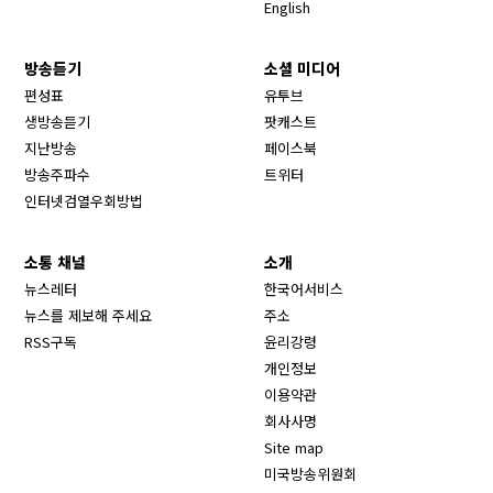
English
방송듣기
소셜 미디어
Opens in new window
편성표
유투브
생방송듣기
팟캐스트
Opens in new window
지난방송
페이스북
Opens in new window
방송주파수
트위터
Opens in new window
인터넷검열우회방법
소통 채널
소개
뉴스레터
한국어서비스
뉴스를 제보해 주세요
주소
RSS구독
윤리강령
개인정보
이용약관
회사사명
Site map
Opens in new wind
미국방송위원회