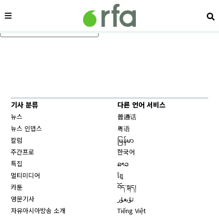
메뉴
검
메인 콘텐츠로 건너뛰기
기사 분류
다른 언어 서비스
뉴스
普通话
뉴스 인뎁스
粤语
칼럼
မြန်မာ
주간프로
한국어
특집
ລາວ
멀티미디어
ខ្មែ
카툰
བོད་སྐད།
영문기사
ئۇيغۇر
자유아시아방송 소개
Tiếng Việt