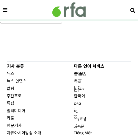
메뉴
검
메인 콘텐츠로 건너뛰기
기사 분류
다른 언어 서비스
뉴스
普通话
뉴스 인뎁스
粤语
칼럼
မြန်မာ
주간프로
한국어
특집
ລາວ
멀티미디어
ខ្មែ
카툰
བོད་སྐད།
영문기사
ئۇيغۇر
자유아시아방송 소개
Tiếng Việt