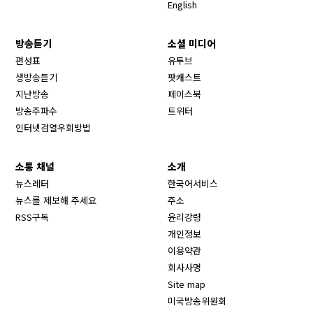
English
방송듣기
소셜 미디어
Opens in new window
편성표
유투브
생방송듣기
팟캐스트
Opens in new window
지난방송
페이스북
Opens in new window
방송주파수
트위터
Opens in new window
인터넷검열우회방법
소통 채널
소개
뉴스레터
한국어서비스
뉴스를 제보해 주세요
주소
RSS구독
윤리강령
개인정보
이용약관
회사사명
Site map
Opens in new wind
미국방송위원회