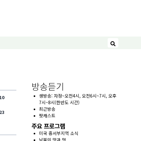
검색
방송듣기
생방송: 자정~오전4시, 오전6시~7시, 오후
10
7시~8시(한반도 시간)
최근방송
23
팟캐스트
주요 프로그램
미국 중서부지역 소식
남북의 맛과 멋