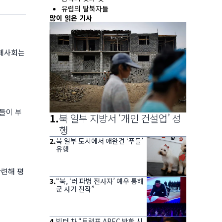
유럽의 탈북자들
많이 읽은 기사
국제사회는
들이 부
1
.
북 일부 지방서 ‘개인 건설업’ 성
행
2
.
북 일부 도시에서 애완견 ‘푸들’
유행
관련해 평
3
.
“북, ‘러 파병 전사자’ 예우 통해
군 사기 진작”
4
.
빅터 차 “트럼프 APEC 방한 시