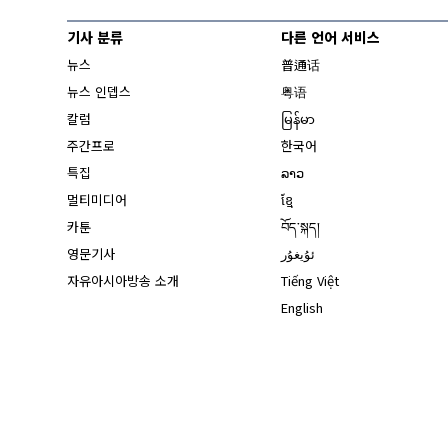
기사 분류
다른 언어 서비스
뉴스
普通话
뉴스 인뎁스
粤语
칼럼
မြန်မာ
주간프로
한국어
특집
ລາວ
멀티미디어
ខ្មែ
카툰
བོད་སྐད།
영문기사
ئۇيغۇر
자유아시아방송 소개
Tiếng Việt
English