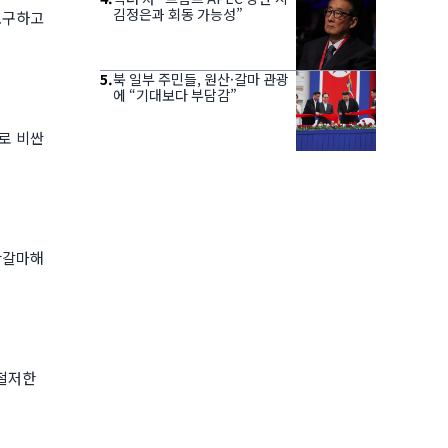
김정은과 회동 가능성”
요구하고
5
.
북 일부 주민들, 원산·갈마 관광
에 “기대보다 부담감”
로 비싼
산갈마해
 철저한