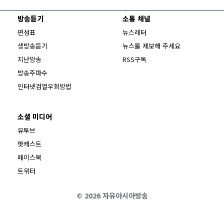
방송듣기
소통 채널
편성표
뉴스레터
생방송듣기
뉴스를 제보해 주세요
지난방송
RSS구독
방송주파수
Opens in new window
인터넷검열우회방법
소셜 미디어
Opens in new window
유투브
팟캐스트
Opens in new window
페이스북
Opens in new window
트위터
© 2026 자유아시아방송