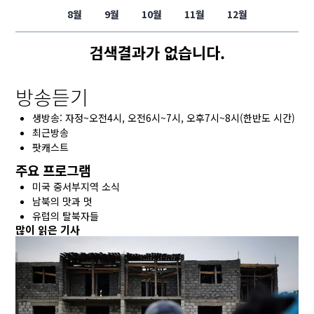
8월
9월
10월
11월
12월
검색결과가 없습니다.
방송듣기
생방송: 자정~오전4시, 오전6시~7시, 오후7시~8시(한반도 시간)
최근방송
팟캐스트
주요 프로그램
미국 중서부지역 소식
남북의 맛과 멋
유럽의 탈북자들
많이 읽은 기사