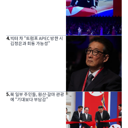
4
.
빅터 차 “트럼프 APEC 방한 시
김정은과 회동 가능성”
5
.
북 일부 주민들, 원산·갈마 관광
에 “기대보다 부담감”