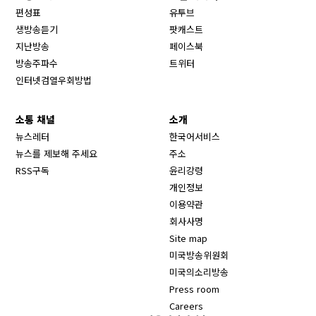
Opens in new window
편성표
유투브
생방송듣기
팟캐스트
Opens in new window
지난방송
페이스북
Opens in new window
방송주파수
트위터
Opens in new window
인터넷검열우회방법
소통 채널
소개
뉴스레터
한국어서비스
뉴스를 제보해 주세요
주소
RSS구독
윤리강령
개인정보
이용약관
회사사명
Site map
Opens in new wind
미국방송위원회
Opens in new wind
미국의소리방송
Press room
Opens in new window
Careers