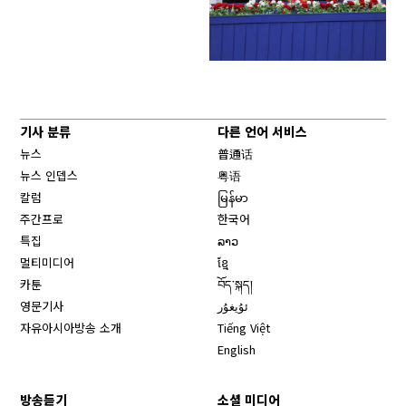
기사 분류
다른 언어 서비스
뉴스
普通话
뉴스 인뎁스
粤语
칼럼
မြန်မာ
주간프로
한국어
특집
ລາວ
멀티미디어
ខ្មែ
카툰
བོད་སྐད།
영문기사
ئۇيغۇر
자유아시아방송 소개
Tiếng Việt
English
방송듣기
소셜 미디어