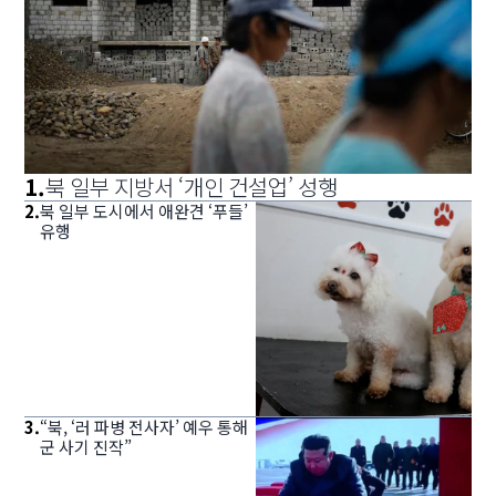
1
.
북 일부 지방서 ‘개인 건설업’ 성행
2
.
북 일부 도시에서 애완견 ‘푸들’
유행
3
.
“북, ‘러 파병 전사자’ 예우 통해
군 사기 진작”