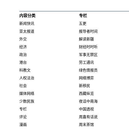
内容分类
专栏
新闻快讯
五更
亚太报道
报导者时间
外交
解读新疆
经济
财经时时听
政治
军事无禁区
港台
劳工通讯
科教文
绿色情报员
人权法治
网络博弈
社会
新移民
媒体网络
西藏纵览
少数民族
夜话中南海
专栏
中国透视
评论
周嘉有话说
漫画
周末茶馆