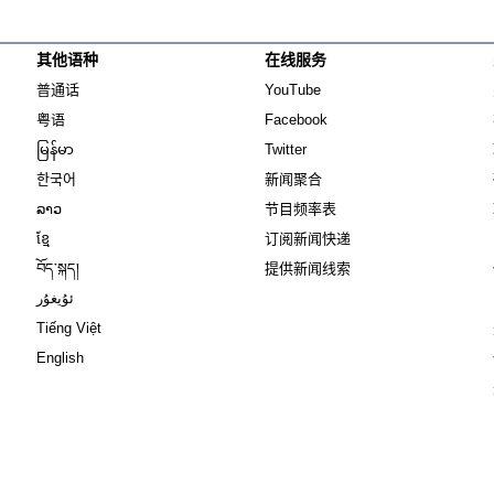
其他语种
在线服务
Opens in new window
Opens in new window
普通话
YouTube
Opens in new window
Opens in new window
粤语
Facebook
Opens in new window
Opens in new window
မြန်မာ
Twitter
Opens in new window
한국어
新闻聚合
Opens in new window
ລາວ
节目频率表
Opens in new window
ខ្មែ
订阅新闻快递
Opens in new window
བོད་སྐད།
提供新闻线索
Opens in new window
ئۇيغۇر
Opens in new window
Tiếng Việt
Opens in new window
English