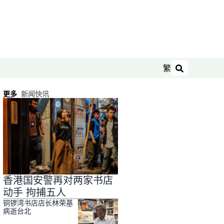
繁
搜索
更多
新闻快讯
香港国安警再对两家书店
动手 拘捕五人
铜锣湾书店店长林荣基
病逝台北