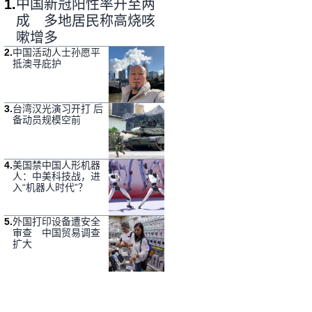
1
.
中国新冠阳性率升至两
成 多地居民称高烧咳
嗽增多
2
.
中国活动人士孙愿平
抵澳寻庇护
3
.
台湾汉光演习开打 后
备动员规模空前
4
.
美国禁中国人形机器
人：中美科技战，进
入“机器人时代”？
5
.
外国打印设备遭安全
审查 中国贸易调查
扩大