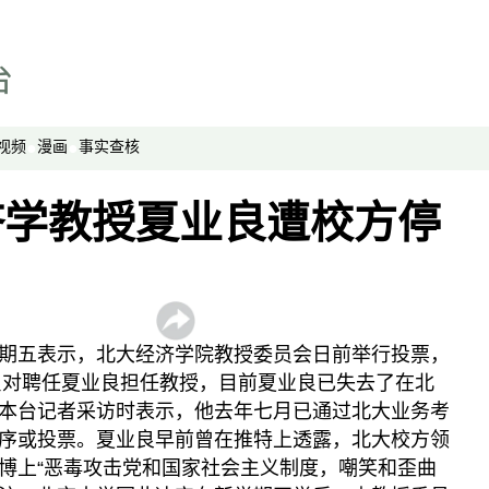
绿色情报员
周嘉有话说
周末茶馆
夜话中南海
视频
漫画
事实查核
报导者时间
济学教授夏业良遭校方停
新移民
纵横大历史
网络博弈
西藏纵览
期五表示，北大经济学院教授委员会日前举行投票，
解读新疆
人反对聘任夏业良担任教授，目前夏业良已失去了在北
财经时时听
本台记者采访时表示，他去年七月已通过北大业务考
序或投票。夏业良早前曾在推特上透露，北大校方领
评论
博上“恶毒攻击党和国家社会主义制度，嘲笑和歪曲