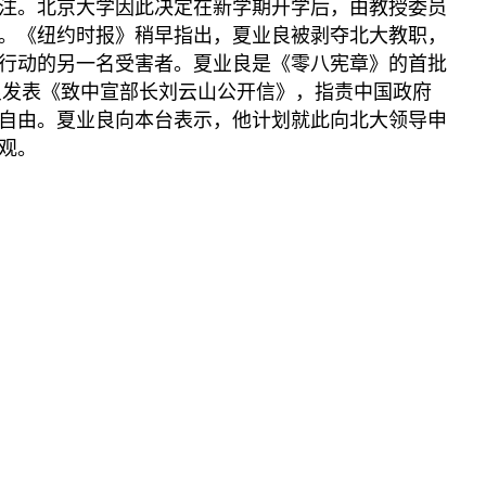
播客
的关注。北京大学因此决定在新学期开学后，由教授委员
显示 播客 个子部分
。《纽约时报》稍早指出，夏业良被剥夺北大教职，
《亚太报道》音频
行动的另一名受害者。夏业良是《零八宪章》的首批
业良发表《致中宣部长刘云山公开信》，指责中国政府
漫画
自由。夏业良向本台表示，他计划就此向北大领导申
事实查核
观。
视频
显示 视频 个子部分
亚洲很想聊
观点
专题与访谈
兵家常事