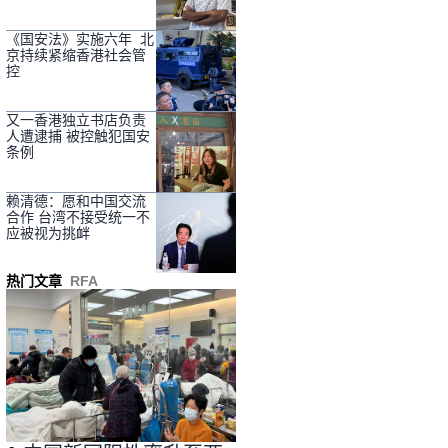
《国安法》实施六年 北
京持续紧缩香港社会管
控
又一香港独立书店负责
人遭逮捕 被控触犯国安
条例
赖清德：愿和中国交流
合作 台湾不接受统一不
应被视为挑衅
热门文章
RFA