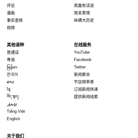
评论
周嘉有话说
漫画
周末茶馆
事实查核
纵横大历史
视频
其他语种
在线服务
Opens in new window
Opens in new window
普通话
YouTube
Opens in new window
Opens in new window
粤语
Facebook
Opens in new window
Opens in new window
မြန်မာ
Twitter
Opens in new window
한국어
新闻聚合
Opens in new window
ລາວ
节目频率表
Opens in new window
ខ្មែ
订阅新闻快递
Opens in new window
བོད་སྐད།
提供新闻线索
Opens in new window
ئۇيغۇر
Opens in new window
Tiếng Việt
Opens in new window
English
关于我们