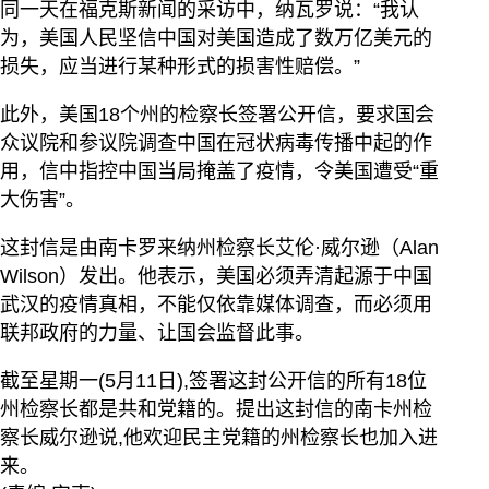
同一天在福克斯新闻的采访中，纳瓦罗说：“我认
为，美国人民坚信中国对美国造成了数万亿美元的
损失，应当进行某种形式的损害性赔偿。”
此外，美国18个州的检察长签署公开信，要求国会
众议院和参议院调查中国在冠状病毒传播中起的作
用，信中指控中国当局掩盖了疫情，令美国遭受“重
大伤害”。
这封信是由南卡罗来纳州检察长艾伦·威尔逊（Alan
Wilson）发出。他表示，美国必须弄清起源于中国
武汉的疫情真相，不能仅依靠媒体调查，而必须用
联邦政府的力量、让国会监督此事。
截至星期一(5月11日),签署这封公开信的所有18位
州检察长都是共和党籍的。提出这封信的南卡州检
察长威尔逊说,他欢迎民主党籍的州检察长也加入进
来。