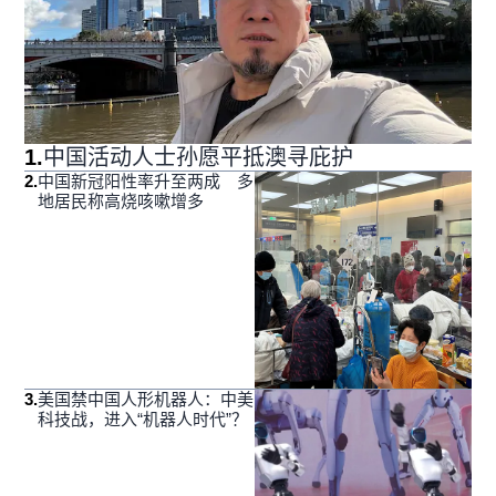
1
.
中国活动人士孙愿平抵澳寻庇护
2
.
中国新冠阳性率升至两成 多
地居民称高烧咳嗽增多
3
.
美国禁中国人形机器人：中美
科技战，进入“机器人时代”？