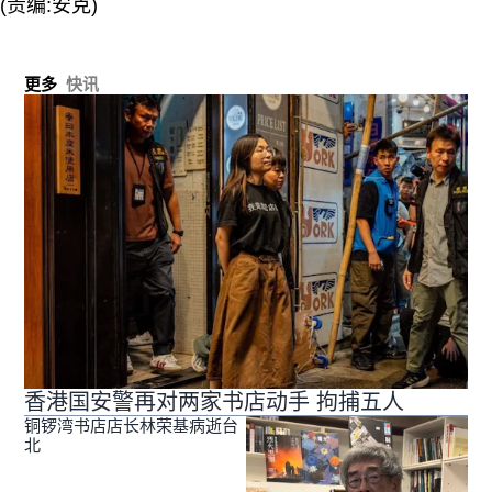
(责编:安克)
更多
快讯
香港国安警再对两家书店动手 拘捕五人
铜锣湾书店店长林荣基病逝台
北