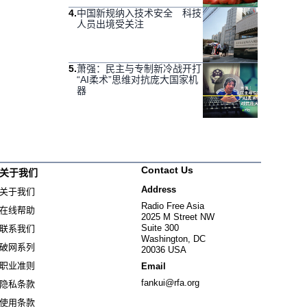
4
.
中国新规纳入技术安全 科技
人员出境受关注
5
.
萧强：民主与专制新冷战开打
“AI柔术”思维对抗庞大国家机
器
Contact Us
关于我们
Address
关于我们
Radio Free Asia
在线帮助
2025 M Street NW
Suite 300
联系我们
Washington, DC
破网系列
20036 USA
职业准则
Email
fankui@rfa.org
隐私条款
使用条款