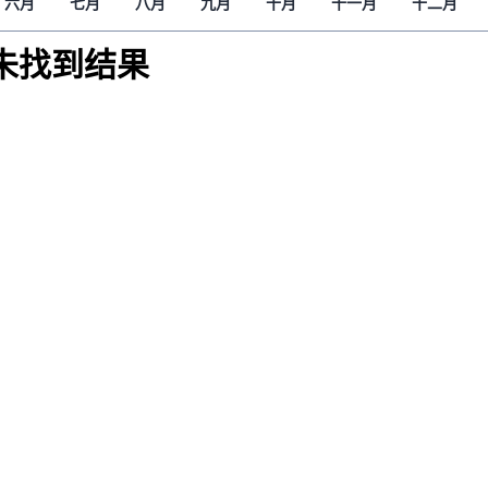
六月
七月
八月
九月
十月
十一月
十二月
解读新疆
财经时时听
未找到结果
评论
播客
显示 播客 个子部分
《亚太报道》音频
漫画
事实查核
视频
显示 视频 个子部分
亚洲很想聊
观点
专题与访谈
兵家常事