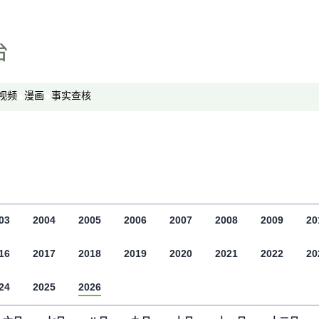
专栏
显示 专栏 个子部分
中国透视
军事无禁区
劳工通讯
视频
漫画
事实查核
绿色情报员
周嘉有话说
周末茶馆
夜话中南海
报导者时间
03
2004
2005
2006
2007
2008
2009
20
新移民
16
2017
2018
纵横大历史
2019
2020
2021
2022
20
网络博弈
24
2025
2026
西藏纵览