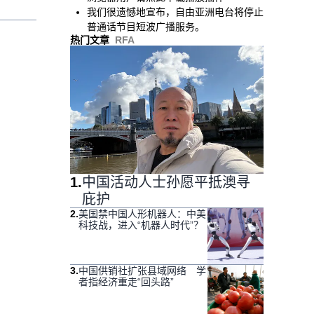
我们很遗憾地宣布，自由亚洲电台将停止
普通话节目短波广播服务。
热门文章
RFA
1
.
中国活动人士孙愿平抵澳寻
庇护
2
.
美国禁中国人形机器人：中美
科技战，进入“机器人时代”？
3
.
中国供销社扩张县域网络 学
者指经济重走“回头路”