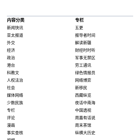
内容分类
专栏
新闻快讯
五更
亚太报道
报导者时间
外交
解读新疆
经济
财经时时听
政治
军事无禁区
港台
劳工通讯
科教文
绿色情报员
人权法治
网络博弈
社会
新移民
媒体网络
西藏纵览
少数民族
夜话中南海
专栏
中国透视
评论
周嘉有话说
漫画
周末茶馆
事实查核
纵横大历史