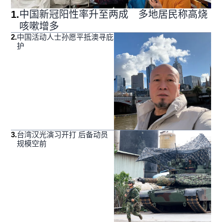
1
.
中国新冠阳性率升至两成 多地居民称高烧
咳嗽增多
2
.
中国活动人士孙愿平抵澳寻庇
护
3
.
台湾汉光演习开打 后备动员
规模空前