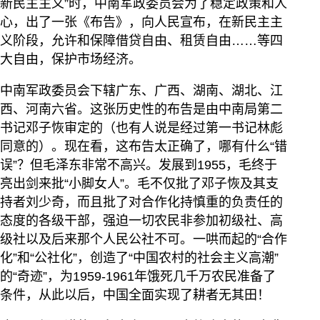
新民主主义”时，中南军政委员会为了稳定政策和人
心，出了一张《布告》，向人民宣布，在新民主主
义阶段，允许和保障借贷自由、租赁自由……等四
大自由，保护市场经济。
中南军政委员会下辖广东、广西、湖南、湖北、江
西、河南六省。这张历史性的布告是由中南局第二
书记邓子恢审定的（也有人说是经过第一书记林彪
同意的）。现在看，这布告太正确了，哪有什么“错
误”？但毛泽东非常不高兴。发展到1955，毛终于
亮出剑来批“小脚女人”。毛不仅批了邓子恢及其支
持者刘少奇，而且批了对合作化持慎重的负责任的
态度的各级干部，强迫一切农民非参加初级社、高
级社以及后来那个人民公社不可。一哄而起的“合作
化”和“公社化”，创造了“中国农村的社会主义高潮”
的“奇迹”，为1959-1961年饿死几千万农民准备了
条件，从此以后，中国全面实现了耕者无其田！