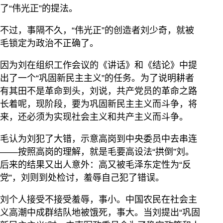
了“伟光正”的提法。
不过，事隔不久，“伟光正”的创造者刘少奇，就被
毛锁定为政治不正确了。
因为刘在组织工作会议的《讲话》和《结论》中提
出了一个“巩固新民主主义”的任务。为了说明耕者
有其田不是革命到头，刘说，共产党员的革命之路
长着呢，现阶段，要为巩固新民主主义而斗争，将
来，还必须为实现社会主义和共产主义而斗争。
毛认为刘犯了大错，示意高岗到中央委员中去串连
——按照高岗的理解，就是毛要高设法“拱倒”刘。
后来的结果又出人意外：高又被毛泽东定性为“反
党”，刘则到处检讨，羞辱自己犯了错误。
刘个人接受不接受羞辱，事小。中国农民在社会主
义高潮中成群结队地被饿死，事大。当刘提出“巩固