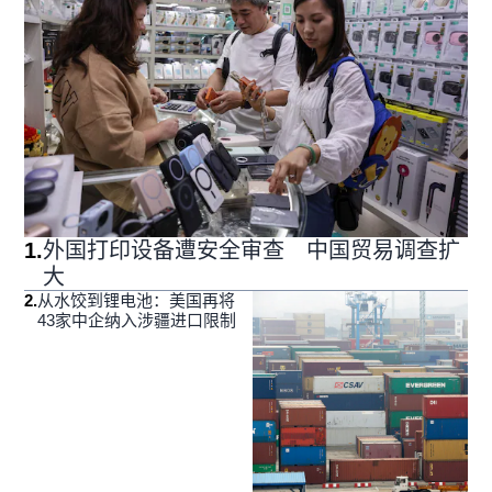
1
.
外国打印设备遭安全审查 中国贸易调查扩
大
2
.
从水饺到锂电池：美国再将
43家中企纳入涉疆进口限制