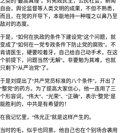
之类的“最高真理”。对宪政民主，公民社会，新闻
自由，舆论监督等人类文明的成果，不但不熟悉，
而且，在党的开导下，本能地持一种嗤之以鼻乃至
敌对的态度。
于是，“如何在执政的条件下建设党”这个问题，就
变成了“如何在一党专政条件下防止党的腐败”。不
肯请医生，硬要咬着牙，自己给自己动手术，在这
个前提下，问题当然“无解”。非要勉为其难，也就
只剩下“从严治党”了。
于是刘提出了“共产党员标准的八个条件”，开出了
“整党”的药方。为了提高大家信心，他一连用了三
个形容词，“伟大”、“光荣”、“正确”，表示“整党”是
能胜利的，中共是有希望的！
在我记忆里，“伟光正”就是这样产生的。
当时的毛，似乎也同意。他自己也在个别场合袭用