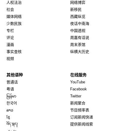
人权法治
网络博弈
社会
新移民
媒体网络
西藏纵览
少数民族
夜话中南海
专栏
中国透视
评论
周嘉有话说
漫画
周末茶馆
事实查核
纵横大历史
视频
其他语种
在线服务
Opens in new window
Opens in new window
普通话
YouTube
Opens in new window
Opens in new window
粤语
Facebook
Opens in new window
Opens in new window
မြန်မာ
Twitter
Opens in new window
한국어
新闻聚合
Opens in new window
ລາວ
节目频率表
Opens in new window
ខ្មែ
订阅新闻快递
Opens in new window
བོད་སྐད།
提供新闻线索
Opens in new window