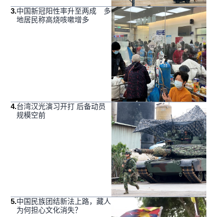
3
.
中国新冠阳性率升至两成 多
地居民称高烧咳嗽增多
4
.
台湾汉光演习开打 后备动员
规模空前
5
.
中国民族团结新法上路，藏人
为何担心文化消失？