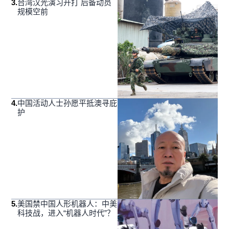
3
.
台湾汉光演习开打 后备动员
规模空前
4
.
中国活动人士孙愿平抵澳寻庇
护
5
.
美国禁中国人形机器人：中美
科技战，进入“机器人时代”？