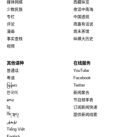
媒体网络
西藏纵览
少数民族
夜话中南海
专栏
中国透视
评论
周嘉有话说
漫画
周末茶馆
事实查核
纵横大历史
视频
其他语种
在线服务
Opens in new window
Opens in new window
普通话
YouTube
Opens in new window
Opens in new window
粤语
Facebook
Opens in new window
Opens in new window
မြန်မာ
Twitter
Opens in new window
한국어
新闻聚合
Opens in new window
ລາວ
节目频率表
Opens in new window
ខ្មែ
订阅新闻快递
Opens in new window
བོད་སྐད།
提供新闻线索
Opens in new window
ئۇيغۇر
Opens in new window
Tiếng Việt
Opens in new window
English