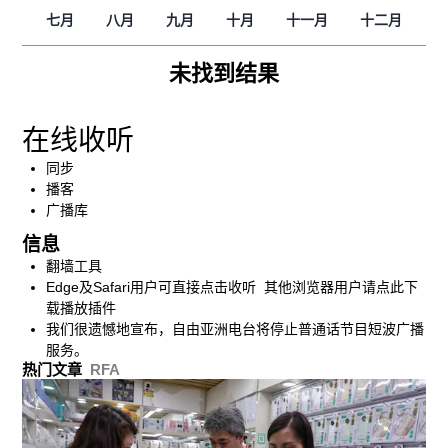
七月
八月
九月
十月
十一月
十二月
未找到结果
在线收听
同步
播客
广播库
信息
翻墙工具
Edge及Safari用户可直接点击收听 其他浏览器用户请点此下
载播放插件
我们很遗憾地宣布，自由亚洲电台将停止普通话节目短波广播
服务。
热门文章
RFA