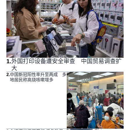
1
.
外国打印设备遭安全审查 中国贸易调查扩
大
2
.
中国新冠阳性率升至两成 多
地居民称高烧咳嗽增多