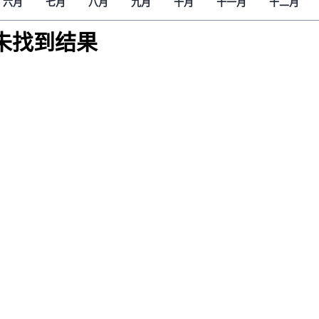
六月
七月
八月
九月
十月
十一月
十二月
解读新疆
财经时时听
未找到结果
评论
播客
显示 播客 个子部分
《亚太报道》音频
漫画
事实查核
视频
显示 视频 个子部分
亚洲很想聊
观点
专题与访谈
兵家常事