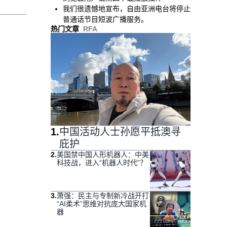
我们很遗憾地宣布，自由亚洲电台将停止
普通话节目短波广播服务。
热门文章
RFA
1
.
中国活动人士孙愿平抵澳寻
庇护
2
.
美国禁中国人形机器人：中美
科技战，进入“机器人时代”？
3
.
萧强：民主与专制新冷战开打
“AI柔术”思维对抗庞大国家机
器