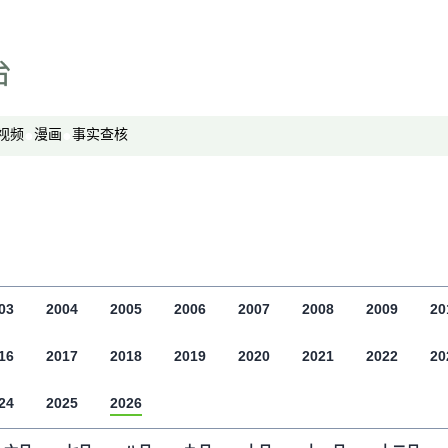
专栏
显示 专栏 个子部分
中国透视
军事无禁区
劳工通讯
视频
漫画
事实查核
绿色情报员
周嘉有话说
周末茶馆
夜话中南海
报导者时间
03
2004
2005
2006
2007
2008
2009
20
新移民
16
2017
2018
纵横大历史
2019
2020
2021
2022
20
网络博弈
24
2025
2026
西藏纵览