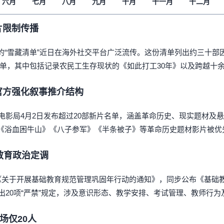
六月
七月
八月
九月
十月
十一月
十二月
财经时时听
评论
片限制传播
播客
“雪藏清单”近日在海外社交平台广泛流传。这份清单列出约三十部因
显示 播客 个子部分
清单，其中包括记录农民工生存现状的《如此打工30年》以及跨越十
《亚太报道》音频
漫画
官方强化叙事推介结构
事实查核
家电影局4月2日发布超过20部新片名单，涵盖革命历史、现实题材及
《浴血困牛山》《八子参军》《半条被子》等革命历史题材影片被优
视频
显示 视频 个子部分
教育政治定调
亚洲很想聊
观点
布《关于开展基础教育规范管理巩固年行动的通知》，同步公布《基础
专题与访谈
列出20项“严禁”规定，涉及意识形态、教学安排、考试管理、教师行为
兵家常事
场仅20人