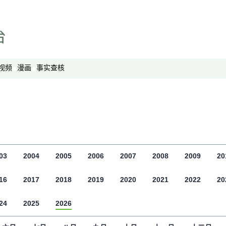
中国透视
军事无禁区
劳工通讯
绿色情报员
视频
漫画
事实查核
周嘉有话说
周末茶馆
夜话中南海
报导者时间
新移民
03
2004
2005
2006
2007
2008
2009
20
纵横大历史
16
2017
2018
2019
2020
2021
2022
20
网络博弈
西藏纵览
24
2025
2026
解读新疆