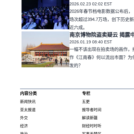
2026.02.23 02:02 EST
2026年春节档电影数据公布后
场次超过394.7万场，创下历史新
近六成。
南京博物院盗卖疑云 揭露
2026.01.19 08:40 EST
一幅不该出现在拍卖场的画作，
作《江南春》何以流出市面？为
发的？
内容分类
专栏
新闻快讯
五更
亚太报道
报导者时间
外交
解读新疆
经济
财经时时听
政治
军事无禁区