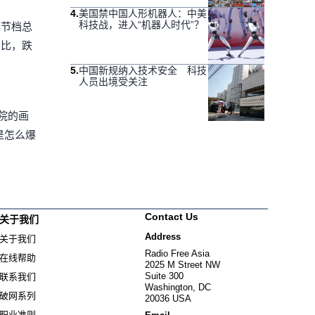
4
.
美国禁中国人形机器人：中美
科技战，进入“机器人时代”？
春节档总
相比，跌
5
.
中国新规纳入技术安全 科技
人员出境受关注
院的画
是怎么爆
Contact Us
关于我们
Address
关于我们
Radio Free Asia
在线帮助
2025 M Street NW
Suite 300
联系我们
Washington, DC
破网系列
20036 USA
职业准则