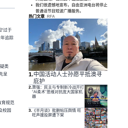
我们很遗憾地宣布，自由亚洲电台将停止
普通话节目短波广播服务。
热门文章
RFA
“过于
余年追踪
悬疑类
1
.
中国活动人士孙愿平抵澳寻
先呈
庇护
2
.
萧强：民主与专制新冷战开打
“AI柔术”思维对抗庞大国家机
器
教育规范
及校园
3
.
《半月谈》批删帖压舆情 旺
旺声援投屏遭下架