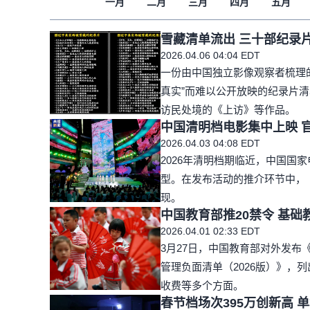
一月
二月
三月
四月
五月
雪藏清单流出 三十部纪录
2026.04.06 04:04 EDT
一份由中国独立影像观察者梳理的
真实”而难以公开放映的纪录片
访民处境的《上访》等作品。
中国清明档电影集中上映 
2026.04.03 04:08 EDT
2026年清明档期临近，中国国
型。在发布活动的推介环节中，
现。
中国教育部推20禁令 基础
2026.04.01 02:33 EDT
3月27日，中国教育部对外发
管理负面清单（2026版）》，
收费等多个方面。
春节档场次395万创新高 单