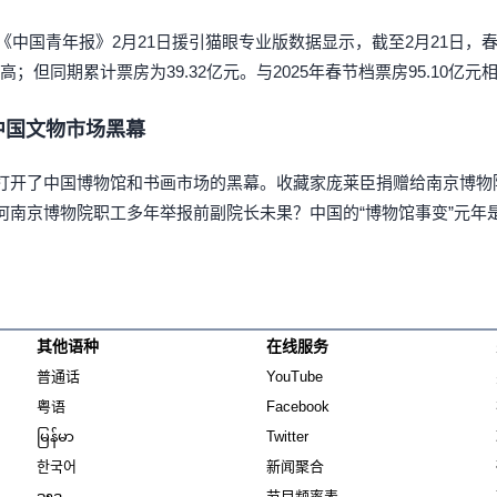
，《中国青年报》2月21日援引猫眼专业版数据显示，截至2月21日，
高；但同期累计票房为39.32亿元。与2025年春节档票房95.10亿元
中国文物市场黑幕
打开了中国博物馆和书画市场的黑幕。收藏家庞莱臣捐赠给南京博物
何南京博物院职工多年举报前副院长未果？中国的“博物馆事变”元年
其他语种
在线服务
Opens in new window
Opens in new window
普通话
YouTube
Opens in new window
Opens in new window
粤语
Facebook
Opens in new window
Opens in new window
မြန်မာ
Twitter
Opens in new window
한국어
新闻聚合
Opens in new window
ລາວ
节目频率表