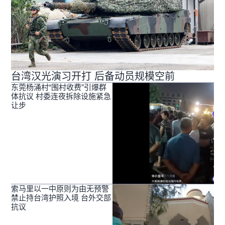
台湾汉光演习开打 后备动员规模空前
东莞杨涌村“围村收费”引爆群
体抗议 村委连夜拆除设施紧急
让步
索马里以一中原则为由无预警
禁止持台湾护照入境 台外交部
抗议