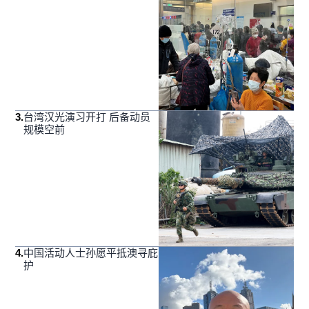
3
.
台湾汉光演习开打 后备动员
规模空前
4
.
中国活动人士孙愿平抵澳寻庇
护