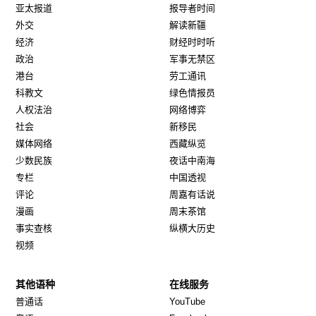
亚太报道
报导者时间
外交
解读新疆
经济
财经时时听
政治
军事无禁区
港台
劳工通讯
科教文
绿色情报员
人权法治
网络博弈
社会
新移民
媒体网络
西藏纵览
少数民族
夜话中南海
专栏
中国透视
评论
周嘉有话说
漫画
周末茶馆
事实查核
纵横大历史
视频
其他语种
在线服务
Opens in new window
Opens in new window
普通话
YouTube
Opens in new window
Opens in new window