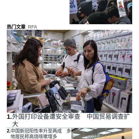
热门文章
RFA
1
.
外国打印设备遭安全审查 中国贸易调查扩
大
2
.
中国新冠阳性率升至两成 多
地居民称高烧咳嗽增多