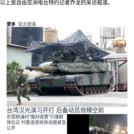
以上是自由亚洲电台特约记者乔龙的采访报道。
更多
亚太报道
台湾汉光演习开打 后备动员规模空前
东莞杨涌村“围村收费”引爆群
体抗议 村委连夜拆除设施紧急
让步