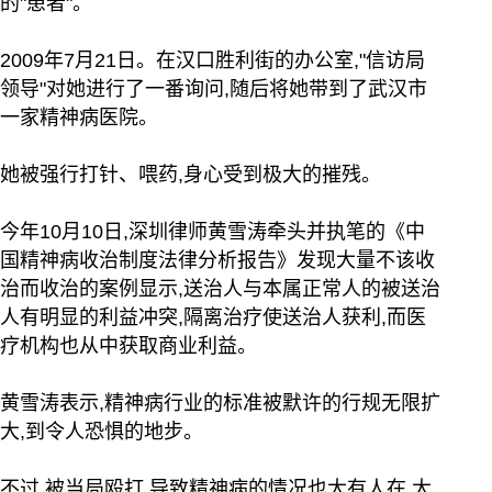
的"患者"。
2009年7月21日。在汉口胜利街的办公室,"信访局
领导"对她进行了一番询问,随后将她带到了武汉市
一家精神病医院。
她被强行打针、喂药,身心受到极大的摧残。
今年10月10日,深圳律师黄雪涛牵头并执笔的《中
国精神病收治制度法律分析报告》发现大量不该收
治而收治的案例显示,送治人与本属正常人的被送治
人有明显的利益冲突,隔离治疗使送治人获利,而医
疗机构也从中获取商业利益。
黄雪涛表示,精神病行业的标准被默许的行规无限扩
大,到令人恐惧的地步。
不过,被当局殴打,导致精神病的情况也大有人在,大