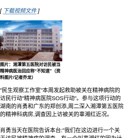
[
下载视频文件
Opens in new window
]
图片：湘潭第五医院对访民被当
精神病医治回应称“不知道”（资
料图片/记者乔龙）
"民生观察工作室"本周发起救助被关在精神病院的
访民行动"精神病医院SOS行动"。参与这项行动的
湖南的肖勇和广东的郑创添,周二深入湘潭第五医院
的精神科病房,调查因上访被关的辜湘红近况。
肖勇当天在医院告诉本台:"我们在这边进行一个关