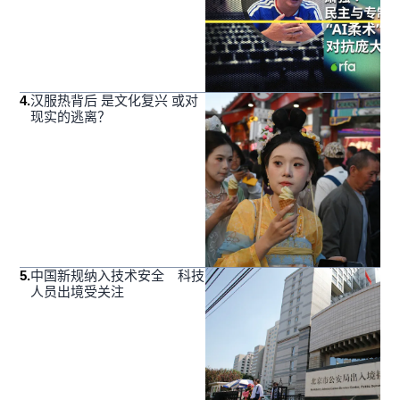
4
.
汉服热背后 是文化复兴 或对
现实的逃离？
5
.
中国新规纳入技术安全 科技
人员出境受关注