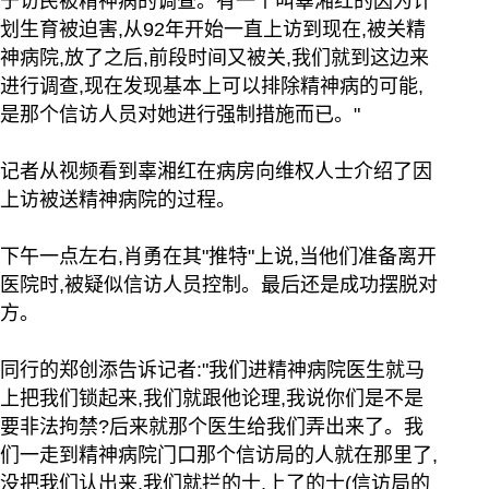
于访民被精神病的调查。有一个叫辜湘红的因为计
划生育被迫害,从92年开始一直上访到现在,被关精
神病院,放了之后,前段时间又被关,我们就到这边来
进行调查,现在发现基本上可以排除精神病的可能,
是那个信访人员对她进行强制措施而已。"
记者从视频看到辜湘红在病房向维权人士介绍了因
上访被送精神病院的过程。
下午一点左右,肖勇在其"推特"上说,当他们准备离开
医院时,被疑似信访人员控制。最后还是成功摆脱对
方。
同行的郑创添告诉记者:"我们进精神病院医生就马
上把我们锁起来,我们就跟他论理,我说你们是不是
要非法拘禁?后来就那个医生给我们弄出来了。我
们一走到精神病院门口那个信访局的人就在那里了,
没把我们认出来,我们就拦的士,上了的士(信访局的