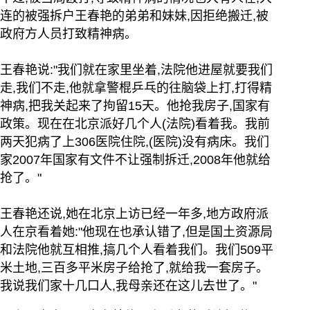
连的被强拆户王春艳的弟弟和妹妹,因拒绝搬迁,被
政府方人员打致精神病。
王春艳说:"我们就在家里坐着,法院他进屋就要我们
走,我们不走,他就拿警棍乒乓的往脑袋上打,打得精
神病,把我关起来了拘留15天。他抢我房子,国家有
政策。现在在北京派好几个人(法院)看着我。我前
两天犯病了上306医院住院,(医院)没有病床。我们
家2007年国家有文件不让强制拆迁,2008年他就给
抢了。"
王春艳还说,她在北京上访已经一年多,地方政府派
人在京看着她:"他现在也承认错了,但是国土资源局
和法院他就互相推,搞几个人看着我们。我们509平
米土地,三百多平米房子给抢了,就给我一套房子。
我说我们家十几口人,我母亲还在这儿去世了。"