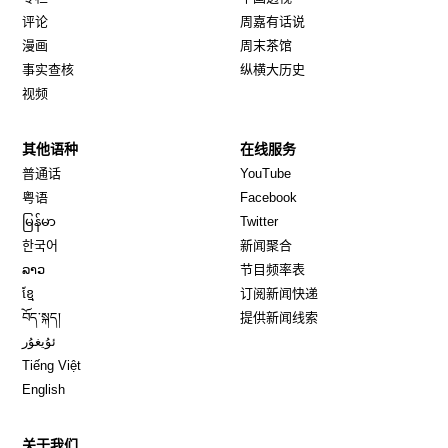
评论
周嘉有话说
漫画
周末茶馆
事实查核
纵横大历史
视频
其他语种
在线服务
Opens in new window
Opens in new window
普通话
YouTube
Opens in new window
Opens in new window
粤语
Facebook
Opens in new window
Opens in new window
မြန်မာ
Twitter
Opens in new window
한국어
新闻聚合
Opens in new window
ລາວ
节目频率表
Opens in new window
ខ្មែ
订阅新闻快递
Opens in new window
བོད་སྐད།
提供新闻线索
Opens in new window
ئۇيغۇر
Opens in new window
Tiếng Việt
Opens in new window
English
关于我们