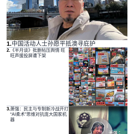
1
.
中国活动人士孙愿平抵澳寻庇护
2
.
《半月谈》批删帖压舆情 旺
旺声援投屏遭下架
3
.
萧强：民主与专制新冷战开打
“AI柔术”思维对抗庞大国家机
器