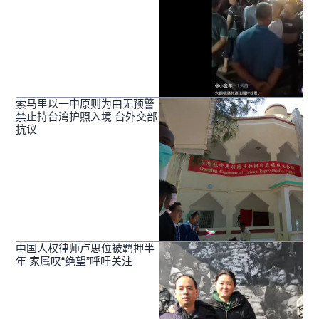
索马里以一中原则为由无预警
禁止持台湾护照入境 台外交部
抗议
中国人权律师卢思位被羁押半
年 家属叹“绝望”呼吁关注