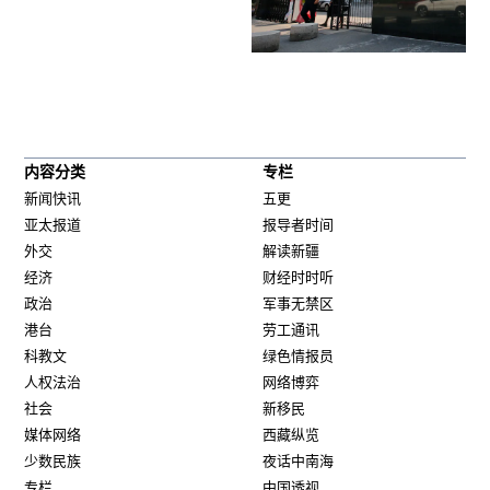
内容分类
专栏
新闻快讯
五更
亚太报道
报导者时间
外交
解读新疆
经济
财经时时听
政治
军事无禁区
港台
劳工通讯
科教文
绿色情报员
人权法治
网络博弈
社会
新移民
媒体网络
西藏纵览
少数民族
夜话中南海
专栏
中国透视