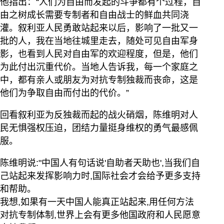
他指出：“人们为自由而发起的斗争都有个过程，自
由之树成长需要专制者和自由战士的鲜血共同浇
灌。叙利亚人民勇敢站起来以后，影响了一批又一
批的人，我在当地往城里走去，随处可见自由军身
影，也看到人民对自由军的欢迎程度，但是，他们
为此付出沉重代价。当地人告诉我，每一个家庭之
中，都有亲人或朋友为对抗专制独裁而丧命，这是
他们为争取自由而付出的代价。”
回看叙利亚为反独裁而起的战火硝烟，陈维明对人
民无惧强权压迫，团结力量挺身维权的勇气最感佩
服。
陈维明说:"中国人有句话说'自助者天助也',当我们自
己站起来发挥影响力时,国际社会才会给予更多支持
和帮助。
我想,如果有一天中国人能真正站起来,用任何方法
对抗专制体制,世界上会有更多他国政府和人民愿意