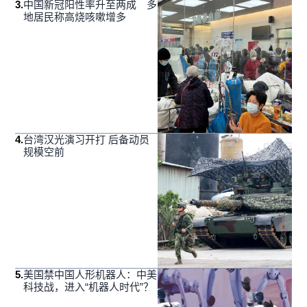
3
.
中国新冠阳性率升至两成 多
地居民称高烧咳嗽增多
4
.
台湾汉光演习开打 后备动员
规模空前
5
.
美国禁中国人形机器人：中美
科技战，进入“机器人时代”？