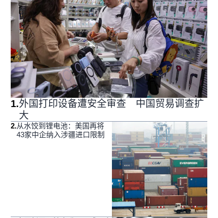
1
.
外国打印设备遭安全审查 中国贸易调查扩
大
2
.
从水饺到锂电池：美国再将
43家中企纳入涉疆进口限制