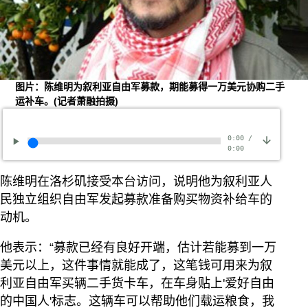
图片：陈维明为叙利亚自由军募款，期能募得一万美元协购二手
运补车。(记者萧融拍摄)
0:00
/
0:00
陈维明在洛杉矶接受本台访问，说明他为叙利亚人
民独立组织自由军发起募款准备购买物资补给车的
动机。
他表示：“募款已经有良好开端，估计若能募到一万
美元以上，这件事情就能成了，这笔钱可用来为叙
利亚自由军买辆二手货卡车，在车身贴上'爱好自由
的中国人'标志。这辆车可以帮助他们载运粮食，我