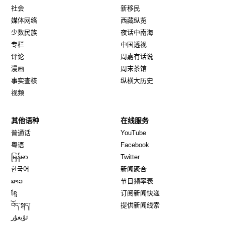
社会
新移民
媒体网络
西藏纵览
少数民族
夜话中南海
专栏
中国透视
评论
周嘉有话说
漫画
周末茶馆
事实查核
纵横大历史
视频
其他语种
在线服务
Opens in new window
Opens in new window
普通话
YouTube
Opens in new window
Opens in new window
粤语
Facebook
Opens in new window
Opens in new window
မြန်မာ
Twitter
Opens in new window
한국어
新闻聚合
Opens in new window
ລາວ
节目频率表
Opens in new window
ខ្មែ
订阅新闻快递
Opens in new window
བོད་སྐད།
提供新闻线索
Opens in new window
ئۇيغۇر